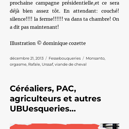
prochaine campagne présidentielle,et ce sera
déjà bien assez tôt. En attendant: couché!
silence!!!! la ferme!!!!!! va dans ta chambre! On
a dit pas maintenant!
Illustration © dominique cozette
Publié
Catégories
Étiquettes
décembre 21, 2013
Fessebouqueries
Monsanto
,
le
orgasme
,
Rafale
,
Urssaf
,
viande de cheval
Céréaliers, PAC,
agriculteurs et autres
UBUesqueries…