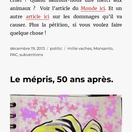
animaux ? Voir l’article du
Monde ici
. Et un
autre
article ici
sur les dommages qu’il va
causer. Plus la pétition, si vous voulez faire
quelque chose !
Publié
Catégories
Étiquettes
décembre 19, 2013
politic
mille vaches
,
Monsanto
,
le
PAC
,
subventions
Le mépris, 50 ans après.