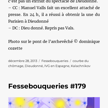
c’est pas un extrait du spectacle de Dieudonné.
– CC : Manuel Valls fait un excellent attaché de
presse. En 24 h, il a réussi à obtenir la une du
Parisien à Dieudonné
– DC : Dieu donné. Repris pas Vals.
Photo sur le pont de l’archevêché © dominique
cozette
Publié
Catégories
Étiquettes
décembre 28, 2013
Fessebouqueries
courbe du
le
chômage
,
Dieudonné
,
IVG en Espagne
,
Kalachnikov
Fessebouqueries #179