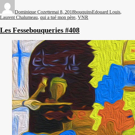
Auteur
Publié
Catégories
Étiquettes
le
Dominique Cozette
mai 8, 2018
bouquins
Edouard Louis
,
Laurent Chalumeau
,
qui a tué mon père
,
VNR
Les Fessebouqueries #408