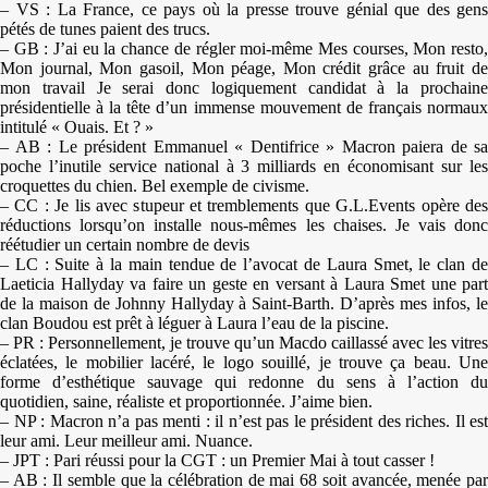
– VS : La France, ce pays où la presse trouve génial que des gens
pétés de tunes paient des trucs.
– GB : J’ai eu la chance de régler moi-même Mes courses, Mon resto,
Mon journal, Mon gasoil, Mon péage, Mon crédit grâce au fruit de
mon travail Je serai donc logiquement candidat à la prochaine
présidentielle à la tête d’un immense mouvement de français normaux
intitulé « Ouais. Et ? »
– AB : Le président Emmanuel « Dentifrice » Macron paiera de sa
poche l’inutile service national à 3 milliards en économisant sur les
croquettes du chien. Bel exemple de civisme.
– CC : Je lis avec stupeur et tremblements que G.L.Events opère des
réductions lorsqu’on installe nous-mêmes les chaises. Je vais donc
réétudier un certain nombre de devis
– LC : Suite à la main tendue de l’avocat de Laura Smet, le clan de
Laeticia Hallyday va faire un geste en versant à Laura Smet une part
de la maison de Johnny Hallyday à Saint-Barth. D’après mes infos, le
clan Boudou est prêt à léguer à Laura l’eau de la piscine.
– PR : Personnellement, je trouve qu’un Macdo caillassé avec les vitres
éclatées, le mobilier lacéré, le logo souillé, je trouve ça beau. Une
forme d’esthétique sauvage qui redonne du sens à l’action du
quotidien, saine, réaliste et proportionnée. J’aime bien.
– NP : Macron n’a pas menti : il n’est pas le président des riches. Il est
leur ami. Leur meilleur ami. Nuance.
– JPT : Pari réussi pour la CGT : un Premier Mai à tout casser !
– AB : Il semble que la célébration de mai 68 soit avancée, menée par