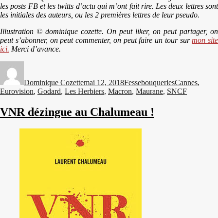
les posts FB et les twitts d’actu qui m’ont fait rire. Les deux lettres sont
les initiales des auteurs, ou les 2 premières lettres de leur pseudo.
Illustration © dominique cozette. On peut liker, on peut partager, on
peut s’abonner, on peut commenter, on peut faire un tour sur
mon site
ici.
Merci d’avance.
Auteur
Publié
Catégories
Étiquettes
le
Dominique Cozette
mai 12, 2018
Fessebouqueries
Cannes
,
Eurovision
,
Godard
,
Les Herbiers
,
Macron
,
Maurane
,
SNCF
VNR dézingue au Chalumeau !