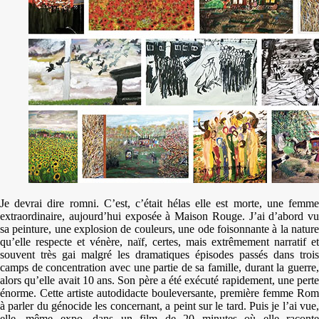
Je devrai dire romni. C’est, c’était hélas elle est morte, une femme
extraordinaire, aujourd’hui exposée à Maison Rouge. J’ai d’abord vu
sa peinture, une explosion de couleurs, une ode foisonnante à la nature
qu’elle respecte et vénère, naïf, certes, mais extrêmement narratif et
souvent très gai malgré les dramatiques épisodes passés dans trois
camps de concentration avec une partie de sa famille, durant la guerre,
alors qu’elle avait 10 ans. Son père a été exécuté rapidement, une perte
énorme. Cette artiste autodidacte bouleversante, première femme Rom
à parler du génocide les concernant, a peint sur le tard. Puis je l’ai vue,
elle, même expo, dans un film de 20 minutes où elle raconte