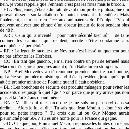
hein, je vous rappelle que l’ennemi c’est pas les frites mais le brocoli.
– HL : Plus jeune, j’étais admiratif devant mon prof de philosophie qui
pouvait disserter sur la citation d’un auteur pendant 2 h. entières. Mais
finalement, ce n’est rien face aux animateurs de l’Equipe TV qui
peuvent analyser une phrase d’un obscur joueur de foot pendant plus
de 48 h.
– AR : Celui qui a inventé – pour notre sécurité bien sûr – de faire
couiner les camions qui reculent, mérite d’être condamné aux
acouphènes à perpétuité
– RR : La légende raconte que Neymar s’est blessé uniquement pour
ne pas affronter les Herbiers.
– CC : En tant que gaucho, je n’ai rien contre un peu de fermeté mais
Macron m’inspire à peu près autant qu’un Balladur en string cuir.
– NP : Bref Medvedev a été renommé premier ministre par Poutine,
qui a été son premier ministre quand il était président, juste après qu’il
ait été premier ministre de Poutine quand il était président.
– BL : Les bouchons de sécurité des produits ménagers pour éviter les
accidents c’est jusqu’à quel âge ? Non parce que je n’y arrive pas non
plus et là j’ai 32 ans quand même.
– BN : Ma fille qui râle parce que je me suis un peu servi dans sa
tirelire… Alors je lui ai dit : Tu sais que Jean Moulin a donné sa vie
pour toi petite ingrate ? Tu crois que lui ou Guy Môquet aurait
pleurniché pour 50€ ? Tu es une honte pour la France qui gagne.
– GD : Chaque jour, Emmanuel Macron repousse les limites du mépris
envers les pauvres. Elles se trouvent actuellement au-dessus de