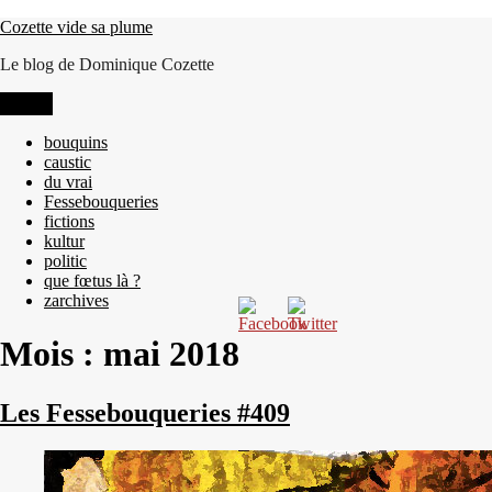
Aller
Cozette vide sa plume
au
Le blog de Dominique Cozette
contenu
Menu
bouquins
caustic
du vrai
Fessebouqueries
fictions
kultur
politic
que fœtus là ?
zarchives
Mois :
mai 2018
Les Fessebouqueries #409