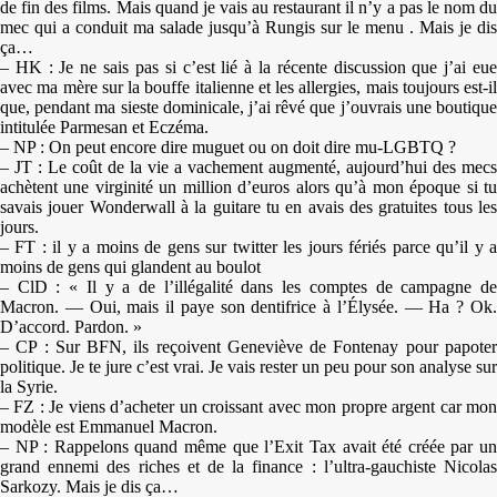
de fin des films. Mais quand je vais au restaurant il n’y a pas le nom du
mec qui a conduit ma salade jusqu’à Rungis sur le menu . Mais je dis
ça…
– HK : Je ne sais pas si c’est lié à la récente discussion que j’ai eue
avec ma mère sur la bouffe italienne et les allergies, mais toujours est-il
que, pendant ma sieste dominicale, j’ai rêvé que j’ouvrais une boutique
intitulée Parmesan et Eczéma.
– NP : On peut encore dire muguet ou on doit dire mu-LGBTQ ?
– JT : Le coût de la vie a vachement augmenté, aujourd’hui des mecs
achètent une virginité un million d’euros alors qu’à mon époque si tu
savais jouer Wonderwall à la guitare tu en avais des gratuites tous les
jours.
– FT : il y a moins de gens sur twitter les jours fériés parce qu’il y a
moins de gens qui glandent au boulot
– ClD : « Il y a de l’illégalité dans les comptes de campagne de
Macron. — Oui, mais il paye son dentifrice à l’Élysée. — Ha ? Ok.
D’accord. Pardon. »
– CP : Sur BFN, ils reçoivent Geneviève de Fontenay pour papoter
politique. Je te jure c’est vrai. Je vais rester un peu pour son analyse sur
la Syrie.
– FZ : Je viens d’acheter un croissant avec mon propre argent car mon
modèle est Emmanuel Macron.
– NP : Rappelons quand même que l’Exit Tax avait été créée par un
grand ennemi des riches et de la finance : l’ultra-gauchiste Nicolas
Sarkozy. Mais je dis ça…