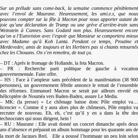
Sur un prélude sans come-back, la semaine commence péniblement
avec l’envol de Maurane. Heureusement, les ami.e.s, que nous
pouvons compter sur la fête à Macron pour nous apporter autant de
joie qu’une déclaration de Trump ou une grève d’arrière-train sans
Weinstein à Cannes. Sans Godard non plus. Heureusement encore
qu’on a l’Eurovision avec l’espoir que Monsieur se comportera mieux
avec Madame qu’à Koh Lanta. Pendant ce temps, Proutine et
Merdevedev, amis de toujours et les Herbiers pas si chiants retournés
chez les Chouans. On s’en remettra, de tout ça.
– DT : Après le fromage de Hollande, la feta Macron.
– PR : Recherche parti politique de gauche à vocation
gouvernementale. Faire offre.
– HS : Face à l’ampleur sans précédent de la manifestation (38 900
personnes), un gouvernement fébrile annonce le retrait de l’ensemble
des réformes. Emmanuel Macron se serait par ailleurs envolé en
hélicoptère de Nouméa vers Baden-Baden, assure Le Media.
– MK: (la presse) « Le chômage baisse donc Pôle emploi va…
licencier ». Comme il y aura alors plus de chômeurs, Pôle emploi va
recruter de nouveau. Eh, eh, c’est qu’il y en a dans la tête des
technocrates qui nous dirigent, hein !
– RU : Maurane : Elle avait donné un concert dimanche après deux
ans d’absence et préparait un album hommage pour les quarante ans de
la mort de Jacques Brel. Elle a poussé l’hommage un peu loin selon