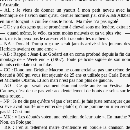
l’Australie.
– AL : Je viens de donner un yaourt à mon petit neveu avec la
technique de l’avion sauf qu’au dernier moment j’ai crié Allah Alkbar
en lui enfonçant la cuillère dans le front. Ma mère n’a pas rigolé
– CC : y a des gens qui se promènent à cheval sous ma fenêtre, extrait :
— quand même, le vélo, ça sent moins mauvais et ça va plus vite —
oui, mais tu peux pas le caresser et lui raconter tes malheurs
– NA : Donald Trump « ça ne serait jamais arrivé si les joueurs des
Herbiers avaient eu une arme »
– AB : Rappel : Jean-Luc Godard est en coma profond depuis la fin du
montage de « Week-end » (1967). Toute pellicule signée de son nom
depuis cette date est un fake.
– CC : Donc non Brigitte Macron ne commercialise pas une crème de
beauté à 86€ qui vous fait rajeunir de 25 ans et utilisée par Carla Bruni
et Michelle Obama. Et son mari n’est pas non plus de gauche.
– AO : Ce qui serait vraiment étonnant cette année au Festival de
Cannes, c’est de ne pas voir accidentellement de bouts de seins sur le
tapis rouge…
– NP : Je ne dis pas qu’être végan c’est mal, je fais juste remarquer que
si Eve avait bouffé une entrecôte plutôt qu’une pomme on n’en serait
pas là. C’est tout.
– MK : « Les députés votent une réduction de leur paie ». En marche ?
Non, en Pologne !
– RR : J’en ai tellement marre d’entendre en boucle la chanson de