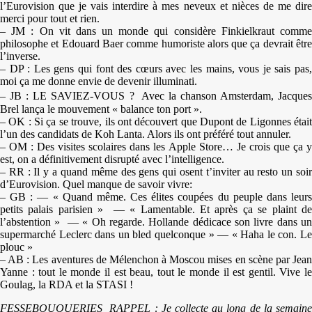
l’Eurovision que je vais interdire à mes neveux et nièces de me dire
merci pour tout et rien.
– JM : On vit dans un monde qui considère Finkielkraut comme
philosophe et Edouard Baer comme humoriste alors que ça devrait être
l’inverse.
– DP : Les gens qui font des cœurs avec les mains, vous je sais pas,
moi ça me donne envie de devenir illuminati.
– JB : LE SAVIEZ-VOUS ? Avec la chanson Amsterdam, Jacques
Brel lança le mouvement « balance ton port ».
– OK : Si ça se trouve, ils ont découvert que Dupont de Ligonnes était
l’un des candidats de Koh Lanta. Alors ils ont préféré tout annuler.
– OM : Des visites scolaires dans les Apple Store… Je crois que ça y
est, on a définitivement disrupté avec l’intelligence.
– RR : Il y a quand même des gens qui osent t’inviter au resto un soir
d’Eurovision. Quel manque de savoir vivre:
– GB : — « Quand même. Ces élites coupées du peuple dans leurs
petits palais parisien » — « Lamentable. Et après ça se plaint de
l’abstention » — « Oh regarde. Hollande dédicace son livre dans un
supermarché Leclerc dans un bled quelconque » — « Haha le con. Le
plouc »
– AB : Les aventures de Mélenchon à Moscou mises en scène par Jean
Yanne : tout le monde il est beau, tout le monde il est gentil. Vive le
Goulag, la RDA et la STASI !
FESSEBOUQUERIES RAPPEL : Je collecte au long de la semaine