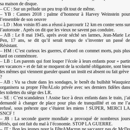
sa maison de disque.
– CC : Sur un prélude un peu trop tôt tout de même.
– YB : Cannes 2018 : palme d’honneur à Harvey Weinstein pour
l’ensemble de son oeuvre
– LD : Mon voisin 85 ans a réussi à parcourir 12 km en contre sens sur
l’autoroute . Après on dit que les vieux ne savent pas conduire.
– AB : Le 8 mai 1945, après avoir séché ses larmes, Jean-Marie Le
Pen, 17 ans, se dit qu’il serait temps de s’inventer un passé de
Résistant.
– HM : C’est curieux les guerres, d’abord on commet morts, puis plus
tard on commémore.
– LB : Les parents qui font louper l’école à leurs enfants pour « partir
en vacances » et de fait se moquent de la scolarité obligatoire, sont bien
les mêmes qui viennent gueuler quand un instit est absent ou fait grève
?
– AB : Vu sa chute dans les sondages, le benêt du bullshit Wauquiez
organisera sa propre FêteÀLolo privée avec ses derniers fidèles dans
les toilettes du siège des LR.
– SE : C’est scandaleux ! Assise face à deux enfants dans le train, j’ai
demandé à changer de place pour plus de tranquillité et on me l’a
refusé, sous prétexte que c’étaient les miens ! SUPER, MERCI LA
SNCF !
– JB : La seconde guerre mondiale a provoqué de nombreux jours
fériés, qui ont fait du mal à l’économie. STOP LA GUERRE.
– JT : Bon les jeunes pour la FêteAMacron ne saccagez pas de McDo