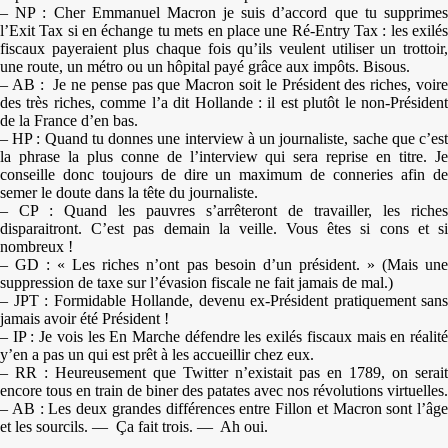
– NP : Cher Emmanuel Macron je suis d’accord que tu supprimes
l’Exit Tax si en échange tu mets en place une Ré-Entry Tax : les exilés
fiscaux payeraient plus chaque fois qu’ils veulent utiliser un trottoir,
une route, un métro ou un hôpital payé grâce aux impôts. Bisous.
– AB : Je ne pense pas que Macron soit le Président des riches, voire
des très riches, comme l’a dit Hollande : il est plutôt le non-Président
de la France d’en bas.
– HP : Quand tu donnes une interview à un journaliste, sache que c’est
la phrase la plus conne de l’interview qui sera reprise en titre. Je
conseille donc toujours de dire un maximum de conneries afin de
semer le doute dans la tête du journaliste.
– CP : Quand les pauvres s’arrêteront de travailler, les riches
disparaitront. C’est pas demain la veille. Vous êtes si cons et si
nombreux !
– GD : « Les riches n’ont pas besoin d’un président. » (Mais une
suppression de taxe sur l’évasion fiscale ne fait jamais de mal.)
– JPT : Formidable Hollande, devenu ex-Président pratiquement sans
jamais avoir été Président !
– IP : Je vois les En Marche défendre les exilés fiscaux mais en réalité
y’en a pas un qui est prêt à les accueillir chez eux.
– RR : Heureusement que Twitter n’existait pas en 1789, on serait
encore tous en train de biner des patates avec nos révolutions virtuelles.
– AB : Les deux grandes différences entre Fillon et Macron sont l’âge
et les sourcils. — Ça fait trois. — Ah oui.