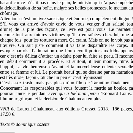
hasard car ce n’était pas dans le plan, le ministre qui n’a pas empêché
la délocalisation de sa boîte, malgré ses belles promesses, le mettant au
chômage.
Attention : c’est un livre sarcastique et énorme, complètement dingue !
S’il vous est arrivé d’avoir envie de vous venger d’un salaud (ou
d’une) de la pire des façons, ce livre est pour vous. Le narrateur
raconte tout aux futures victimes qu’il a entraînées chez lui, une à
chaque fois, pour les torturer à mort. Ça craint. Mais on ne le voit pas à
l’œuvre. On sait juste comment il va faire disparaître les corps. Il
évoque parfois l’admiration que l’on devrait porter aux kidnappeurs
car c’est très délicat d’attirer un adulte pour lui faire sa peau. Il raconte
en détail comment il a procédé. Et surtout, il leur montre, films à
l’appui, sa vie heureuse d’avant et la merveilleuse entente sexuelle
entre sa femme et lui. Le portrait beauf qui se dessine par sa narration
est très drôle, façon Coluche un peu et c’est réjouissant.
C’est assez trash mais pas plus qu’un film de Tarantino finalement.
Concernant les responsables qui vous foutent la merde au boulot, ça
pourrait faire le pendant avec
qui a tué mon père
d’Edouard Louis
l’humour grinçant et la dérision de Chalumeau en plus.
VNR
de Laurent Chalumeau aux éditions Grasset. 2018. 186 pages,
17,50 €.
Texte © dominique cozette