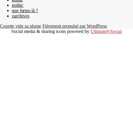
politic
que fœtus là ?
zarchives
Cozette vide sa plume
Fièrement propulsé par WordPress
Social media & sharing icons powered by
UltimatelySocial