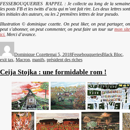
FESSEBOUQUERIES RAPPEL : Je collecte au long de la semaine
les posts FB et les twitts d’actu qui m’ont fait rire. Les deux lettres sont
les initiales des auteurs, ou les 2 premières lettres de leur pseudo.
Illustration © dominique cozette. On peut liker, on peut partager, on
peut s’abonner, on peut commenter, on peut faire un tour sur
mon site
ici.
Merci d’avance.
Auteur
Publié
Catégories
Étiquettes
le
Dominique Cozette
mai 5, 2018
Fessebouqueries
Black Bloc
,
exit tax
,
Macron
,
manifs
,
président des riches
Ceija Stojka : une formidable rom !