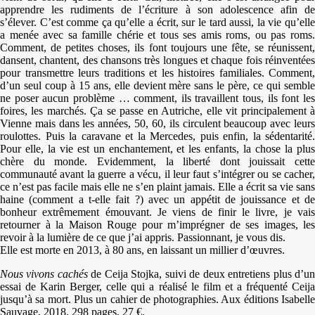
apprendre les rudiments de l’écriture à son adolescence afin de
s’élever. C’est comme ça qu’elle a écrit, sur le tard aussi, la vie qu’elle
a menée avec sa famille chérie et tous ses amis roms, ou pas roms.
Comment, de petites choses, ils font toujours une fête, se réunissent,
dansent, chantent, des chansons très longues et chaque fois réinventées
pour transmettre leurs traditions et les histoires familiales. Comment,
d’un seul coup à 15 ans, elle devient mère sans le père, ce qui semble
ne poser aucun problème … comment, ils travaillent tous, ils font les
foires, les marchés. Ça se passe en Autriche, elle vit principalement à
Vienne mais dans les années, 50, 60, ils circulent beaucoup avec leurs
roulottes. Puis la caravane et la Mercedes, puis enfin, la sédentarité.
Pour elle, la vie est un enchantement, et les enfants, la chose la plus
chère du monde. Evidemment, la liberté dont jouissait cette
communauté avant la guerre a vécu, il leur faut s’intégrer ou se cacher,
ce n’est pas facile mais elle ne s’en plaint jamais. Elle a écrit sa vie sans
haine (comment a t-elle fait ?) avec un appétit de jouissance et de
bonheur extrêmement émouvant. Je viens de finir le livre, je vais
retourner à la Maison Rouge pour m’imprégner de ses images, les
revoir à la lumière de ce que j’ai appris. Passionnant, je vous dis.
Elle est morte en 2013, à 80 ans, en laissant un millier d’œuvres.
Nous vivons cachés
de Ceija Stojka, suivi de deux entretiens plus d’u
essai de Karin Berger, celle qui a réalisé le film et a fréquenté Ceija
jusqu’à sa mort. Plus un cahier de photographies. Aux éditions Isabelle
Sauvage, 2018. 298 pages, 27 €.