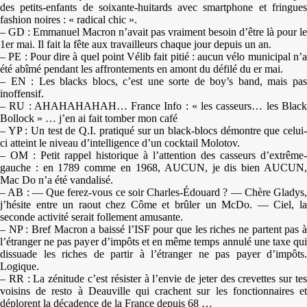
des petits-enfants de soixante-huitards avec smartphone et fringues
fashion noires : « radical chic ».
– GD : Emmanuel Macron n’avait pas vraiment besoin d’être là pour le
1er mai. Il fait la fête aux travailleurs chaque jour depuis un an.
– PE : Pour dire à quel point Vélib fait pitié : aucun vélo municipal n’a
été abîmé pendant les affrontements en amont du défilé du er mai.
– EN : Les blacks blocs, c’est une sorte de boy’s band, mais pas
inoffensif.
– RU : AHAHAHAHAH… France Info : « les casseurs… les Black
Bollock » … j’en ai fait tomber mon café
– YP : Un test de Q.I. pratiqué sur un black-blocs démontre que celui-
ci atteint le niveau d’intelligence d’un cocktail Molotov.
– OM : Petit rappel historique à l’attention des casseurs d’extrême-
gauche : en 1789 comme en 1968, AUCUN, je dis bien AUCUN,
Mac Do n’a été vandalisé.
– AB : — Que ferez-vous ce soir Charles-Édouard ? — Chère Gladys,
j’hésite entre un raout chez Côme et brûler un McDo. — Ciel, la
seconde activité serait follement amusante.
– NP : Bref Macron a baissé l’ISF pour que les riches ne partent pas à
l’étranger ne pas payer d’impôts et en même temps annulé une taxe qui
dissuade les riches de partir à l’étranger ne pas payer d’impôts.
Logique.
– RR : La zénitude c’est résister à l’envie de jeter des crevettes sur tes
voisins de resto à Deauville qui crachent sur les fonctionnaires et
déplorent la décadence de la France depuis 68 …