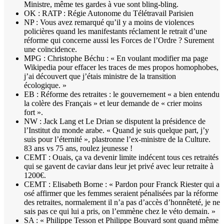
Ministre, même tes gardes à vue sont bling-bling.
OK : RATP : Régie Autonome du Télétravail Parisien
NP : Vous avez remarqué qu’il y a moins de violences
policières quand les manifestants réclament le retrait d’une
réforme qui concerne aussi les Forces de l’Ordre ? Surement
une coïncidence.
MPG : Christophe Béchu : « En voulant modifier ma page
Wikipedia pour effacer les traces de mes propos homophobes,
j’ai découvert que j’étais ministre de la transition
écologique. »
EB : Réforme des retraites : le gouvernement « a bien entendu
la colère des Français » et leur demande de « crier moins
fort ».
NW : Jack Lang et Le Drian se disputent la présidence de
l’Institut du monde arabe. « Quand je suis quelque part, j’y
suis pour l’éternité », plastronne l’ex-ministre de la Culture.
83 ans vs 75 ans, roulez jeunesse !
CEMT : Ouais, ça va devenir limite indécent tous ces retraités
qui se gavent de caviar dans leur jet privé avec leur retraite à
1200€.
CEMT : Elisabeth Borne : « Pardon pour Franck Riester qui a
osé affirmer que les femmes seraient pénalisées par la réforme
des retraites, normalement il n’a pas d’accès d’honnêteté, je ne
sais pas ce qui lui a pris, on l’emmène chez le véto demain. »
SA : « Philippe Tesson et Philippe Bouvard sont quand même