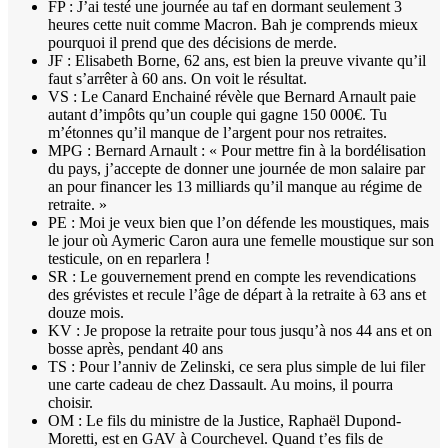
FP : J’ai testé une journée au taf en dormant seulement 3
heures cette nuit comme Macron. Bah je comprends mieux
pourquoi il prend que des décisions de merde.
JF : Elisabeth Borne, 62 ans, est bien la preuve vivante qu’il
faut s’arrêter à 60 ans. On voit le résultat.
VS : Le Canard Enchainé révèle que Bernard Arnault paie
autant d’impôts qu’un couple qui gagne 150 000€. Tu
m’étonnes qu’il manque de l’argent pour nos retraites.
MPG : Bernard Arnault : « Pour mettre fin à la bordélisation
du pays, j’accepte de donner une journée de mon salaire par
an pour financer les 13 milliards qu’il manque au régime de
retraite. »
PE : Moi je veux bien que l’on défende les moustiques, mais
le jour où Aymeric Caron aura une femelle moustique sur son
testicule, on en reparlera !
SR : Le gouvernement prend en compte les revendications
des grévistes et recule l’âge de départ à la retraite à 63 ans et
douze mois.
KV : Je propose la retraite pour tous jusqu’à nos 44 ans et on
bosse après, pendant 40 ans
TS : Pour l’anniv de Zelinski, ce sera plus simple de lui filer
une carte cadeau de chez Dassault. Au moins, il pourra
choisir.
OM : Le fils du ministre de la Justice, Raphaël Dupond-
Moretti, est en GAV à Courchevel. Quand t’es fils de