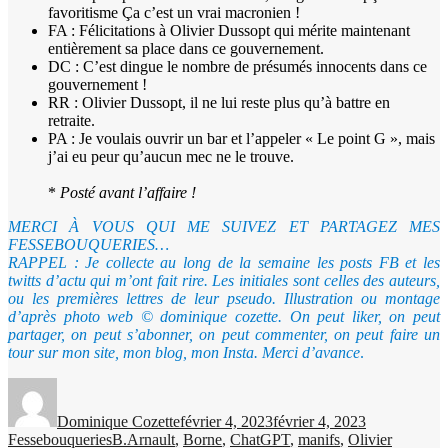
favoritisme Ça c’est un vrai macronien !
FA : Félicitations à Olivier Dussopt qui mérite maintenant
entièrement sa place dans ce gouvernement.
DC : C’est dingue le nombre de présumés innocents dans ce
gouvernement !
RR : Olivier Dussopt, il ne lui reste plus qu’à battre en
retraite.
PA : Je voulais ouvrir un bar et l’appeler « Le point G », mais
j’ai eu peur qu’aucun mec ne le trouve.
*
Posté avant l’affaire !
MERCI À VOUS QUI ME SUIVEZ ET PARTAGEZ MES
FESSEBOUQUERIES…
RAPPEL : Je collecte au long de la semaine les posts FB et les
twitts d’actu qui m’ont fait rire. Les initiales sont celles des auteurs,
ou les premières lettres de leur pseudo. Illustration ou montage
d’après photo web © dominique cozette. On peut liker, on peut
partager, on peut s’abonner, on peut commenter, on peut faire un
tour sur mon site, mon blog, mon Insta. Merci d’avance
.
Auteur
Publié
Catégories
le
Dominique Cozette
février 4, 2023
février 4, 2023
Étiquettes
Fessebouqueries
B.Arnault
,
Borne
,
ChatGPT
,
manifs
,
Olivier