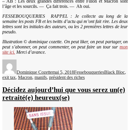
– AB : Les deux grandes différences entre Fillon et Macron sont
l’âge et les sourcils. — Ça fait trois. — Ah oui.
FESSEBOUQUERIES RAPPEL : Je collecte au long de la
semaine les posts FB et les twitts d’actu qui m’ont fait rire. Les deux
lettres sont les initiales des auteurs, ou les 2 premières lettres de leur
pseudo.
Illustration © dominique cozette. On peut liker, on peut partager, on
peut s’abonner, on peut commenter, on peut faire un tour sur
mon
site ici.
Merci d’avance.
Auteur
Publié
Catégories
Étiquettes
le
Dominique Cozette
mai 5, 2018
Fessebouqueries
Black Bloc
,
exit tax
,
Macron
,
manifs
,
président des riches
Décidez aujourd’hui que vous serez un(e)
retraité(e) heureux(se)