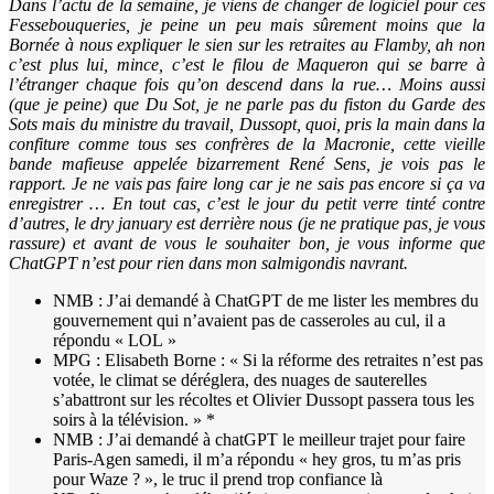
Dans l’actu de la semaine, je viens de changer de logiciel pour ces
Fessebouqueries, je peine un peu mais sûrement moins que la
Bornée à nous expliquer le sien sur les retraites au Flamby, ah non
c’est plus lui, mince, c’est le filou de Maqueron qui se barre à
l’étranger chaque fois qu’on descend dans la rue… Moins aussi
(que je peine) que Du Sot, je ne parle pas du fiston du Garde des
Sots mais du ministre du travail, Dussopt, quoi, pris la main dans la
confiture comme tous ses confrères de la Macronie, cette vieille
bande mafieuse appelée bizarrement René Sens, je vois pas le
rapport. Je ne vais pas faire long car je ne sais pas encore si ça va
enregistrer … En tout cas, c’est le jour du petit verre tinté contre
d’autres, le dry january est derrière nous (je ne pratique pas, je vous
rassure) et avant de vous le souhaiter bon, je vous informe que
ChatGPT n’est pour rien dans mon salmigondis navrant.
NMB : J’ai demandé à ChatGPT de me lister les membres du
gouvernement qui n’avaient pas de casseroles au cul, il a
répondu « LOL »
MPG : Elisabeth Borne : « Si la réforme des retraites n’est pas
votée, le climat se déréglera, des nuages de sauterelles
s’abattront sur les récoltes et Olivier Dussopt passera tous les
soirs à la télévision. » *
NMB : J’ai demandé à chatGPT le meilleur trajet pour faire
Paris-Agen samedi, il m’a répondu « hey gros, tu m’as pris
pour Waze ? », le truc il prend trop confiance là