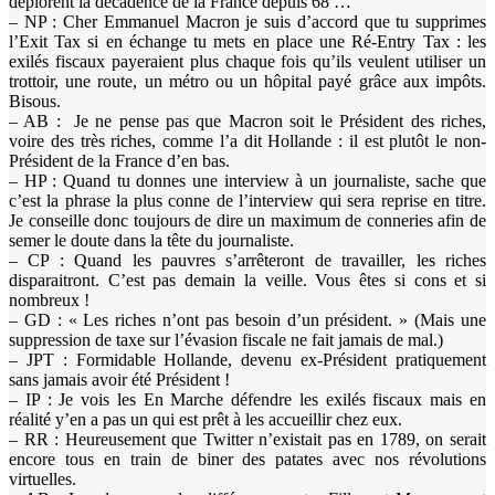
déplorent la décadence de la France depuis 68 …
– NP : Cher Emmanuel Macron je suis d’accord que tu supprimes
l’Exit Tax si en échange tu mets en place une Ré-Entry Tax : les
exilés fiscaux payeraient plus chaque fois qu’ils veulent utiliser un
trottoir, une route, un métro ou un hôpital payé grâce aux impôts.
Bisous.
– AB : Je ne pense pas que Macron soit le Président des riches,
voire des très riches, comme l’a dit Hollande : il est plutôt le non-
Président de la France d’en bas.
– HP : Quand tu donnes une interview à un journaliste, sache que
c’est la phrase la plus conne de l’interview qui sera reprise en titre.
Je conseille donc toujours de dire un maximum de conneries afin de
semer le doute dans la tête du journaliste.
– CP : Quand les pauvres s’arrêteront de travailler, les riches
disparaitront. C’est pas demain la veille. Vous êtes si cons et si
nombreux !
– GD : « Les riches n’ont pas besoin d’un président. » (Mais une
suppression de taxe sur l’évasion fiscale ne fait jamais de mal.)
– JPT : Formidable Hollande, devenu ex-Président pratiquement
sans jamais avoir été Président !
– IP : Je vois les En Marche défendre les exilés fiscaux mais en
réalité y’en a pas un qui est prêt à les accueillir chez eux.
– RR : Heureusement que Twitter n’existait pas en 1789, on serait
encore tous en train de biner des patates avec nos révolutions
virtuelles.