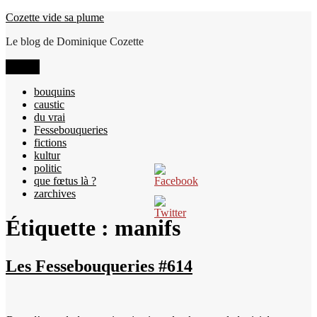
Aller
Cozette vide sa plume
au
Le blog de Dominique Cozette
contenu
Menu
bouquins
caustic
du vrai
Fessebouqueries
fictions
kultur
politic
que fœtus là ?
zarchives
Étiquette :
manifs
Les Fessebouqueries #614