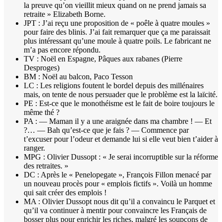
la preuve qu’on vieillit mieux quand on ne prend jamais sa
retraite » Elizabeth Borne.
JPT : J’ai reçu une proposition de « poêle à quatre moules »
pour faire des blinis. J’ai fait remarquer que ça me paraissait
plus intéressant qu’une moule à quatre poils. Le fabricant ne
m’a pas encore répondu.
TV : Noël en Espagne, Pâques aux rabanes (Pierre
Desproges)
BM : Noël au balcon, Paco Tesson
LC : Les religions foutent le bordel depuis des millénaires
mais, on tente de nous persuader que le problème est la laïcité.
PE : Est-ce que le monothéisme est le fait de boire toujours le
même thé ?
PA : — Maman il y a une araignée dans ma chambre ! — Et
?… — Bah qu’est-ce que je fais ? — Commence par
t’excuser pour l’odeur et demande lui si elle veut bien t’aider à
ranger.
MPG : Olivier Dussopt : « Je serai incorruptible sur la réforme
des retraites. »
DC : Après le « Penelopegate », François Fillon menacé par
un nouveau procès pour « emplois fictifs ». Voilà un homme
qui sait créer des emplois !
MA : Olivier Dussopt nous dit qu’il a convaincu le Parquet et
qu’il va continuer à mentir pour convaincre les Français de
bosser plus pour enrichir les riches, malgré les soupçons de