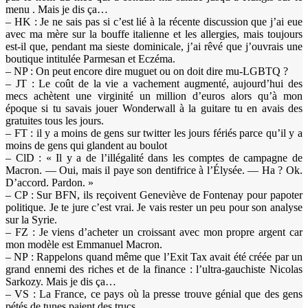
menu . Mais je dis ça…
– HK : Je ne sais pas si c’est lié à la récente discussion que j’ai eue
avec ma mère sur la bouffe italienne et les allergies, mais toujours
est-il que, pendant ma sieste dominicale, j’ai rêvé que j’ouvrais une
boutique intitulée Parmesan et Eczéma.
– NP : On peut encore dire muguet ou on doit dire mu-LGBTQ ?
– JT : Le coût de la vie a vachement augmenté, aujourd’hui des
mecs achètent une virginité un million d’euros alors qu’à mon
époque si tu savais jouer Wonderwall à la guitare tu en avais des
gratuites tous les jours.
– FT : il y a moins de gens sur twitter les jours fériés parce qu’il y a
moins de gens qui glandent au boulot
– ClD : « Il y a de l’illégalité dans les comptes de campagne de
Macron. — Oui, mais il paye son dentifrice à l’Élysée. — Ha ? Ok.
D’accord. Pardon. »
– CP : Sur BFN, ils reçoivent Geneviève de Fontenay pour papoter
politique. Je te jure c’est vrai. Je vais rester un peu pour son analyse
sur la Syrie.
– FZ : Je viens d’acheter un croissant avec mon propre argent car
mon modèle est Emmanuel Macron.
– NP : Rappelons quand même que l’Exit Tax avait été créée par un
grand ennemi des riches et de la finance : l’ultra-gauchiste Nicolas
Sarkozy. Mais je dis ça…
– VS : La France, ce pays où la presse trouve génial que des gens
pétés de tunes paient des trucs.