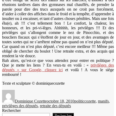
réunions tardives dans des gymnases mal chauffés, de prendre la
parole pour dire des trucs auxquels on ne croit pas forcément,
d’aider à coller des affiches dans le froid et la tempête, d’apprendre à
insulter ou à encaisser, et tant d’autres choses pénibles. Mais une fois
élu(e), ah !!! c’est tellement bon ! Le confort, la chaleur, les
honneurs, et les pri-vi-lèges. Ahhhhh, les privilèges !!! Et des
privilèges qui s’allongent comme le nez de Pinocchio, et des
boucliers fiscaux qui s’étoffent de jour en jour, et des avantages de
toutes sortes qui ne s’arrêtent même pas quand on n’est plus député.
Car quand on n’est plus député, c’est encore meilleur !!! Même pas
obligé de chercher du boulot ! Une retraite extra, et des acquis qui
rendent la vie douce.
Bah alors, qu’est-ce que vous attendez pour entrer en politique ?
Que je mette les liens ? En veux-tu en voilà : «
privilèges des
députés » sur Google, cliquez ici
et voilà ! A vous le siège
rembourré !
Texte et sculpture © dominiquecozette
Auteur
Publié
Catégories
Étiquettes
le
Dominique Cozette
octobre 18, 2010
politic
cozette
,
manifs
,
privilèges des députés
,
retraite des députés
Rechercher
Rechercher