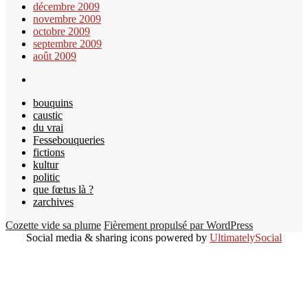
décembre 2009
novembre 2009
octobre 2009
septembre 2009
août 2009
bouquins
caustic
du vrai
Fessebouqueries
fictions
kultur
politic
que fœtus là ?
zarchives
Cozette vide sa plume
Fièrement propulsé par WordPress
Social media & sharing icons powered by
UltimatelySocial