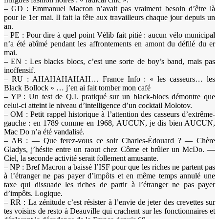
– GD : Emmanuel Macron n’avait pas vraiment besoin d’être là
pour le 1er mai. Il fait la fête aux travailleurs chaque jour depuis un
an.
– PE : Pour dire à quel point Vélib fait pitié : aucun vélo municipal
n’a été abîmé pendant les affrontements en amont du défilé du er
mai.
– EN : Les blacks blocs, c’est une sorte de boy’s band, mais pas
inoffensif.
– RU : AHAHAHAHAH… France Info : « les casseurs… les
Black Bollock » … j’en ai fait tomber mon café
– YP : Un test de Q.I. pratiqué sur un black-blocs démontre que
celui-ci atteint le niveau d’intelligence d’un cocktail Molotov.
– OM : Petit rappel historique à l’attention des casseurs d’extrême-
gauche : en 1789 comme en 1968, AUCUN, je dis bien AUCUN,
Mac Do n’a été vandalisé.
– AB : — Que ferez-vous ce soir Charles-Édouard ? — Chère
Gladys, j’hésite entre un raout chez Côme et brûler un McDo. —
Ciel, la seconde activité serait follement amusante.
– NP : Bref Macron a baissé l’ISF pour que les riches ne partent pas
à l’étranger ne pas payer d’impôts et en même temps annulé une
taxe qui dissuade les riches de partir à l’étranger ne pas payer
d’impôts. Logique.
– RR : La zénitude c’est résister à l’envie de jeter des crevettes sur
tes voisins de resto à Deauville qui crachent sur les fonctionnaires et