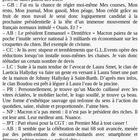
– GB : J’ai eu la chance de régler moi-même Mes courses, Mon
resto, Mon journal, Mon gasoil, Mon péage, Mon crédit grâce au
fruit de mon travail Je serai donc logiquement candidat à la
prochaine présidentielle à la tête d’un immense mouvement de
français normaux intitulé « Ouais. Et ? »
– AB : Le président Emmanuel « Dentifrice » Macron paiera de sa
poche l’inutile service national à 3 milliards en économisant sur les
croquettes du chien. Bel exemple de civisme.
– CC : Je lis avec stupeur et tremblements que G.L.Events opère des
réductions lorsqu’on installe nous-mêmes les chaises. Je vais donc
réétudier un certain nombre de devis
– LC : Suite à la main tendue de l’avocat de Laura Smet, le clan de
Laeticia Hallyday va faire un geste en versant à Laura Smet une part
de la maison de Johnny Hallyday à Saint-Barth. D’après mes infos,
le clan Boudou est prêt à léguer à Laura l’eau de la piscine.
– PR : Personnellement, je trouve qu’un Macdo caillassé avec les
vitres éclatées, le mobilier lacéré, le logo souillé, je trouve ça beau.
Une forme d’esthétique sauvage qui redonne du sens à l’action du
quotidien, saine, réaliste et proportionnée. J’aime bien.
– NP : Macron n’a pas menti : il n’est pas le président des riches. Il
est leur ami. Leur meilleur ami. Nuance.
– JPT : Pari réussi pour la CGT : un Premier Mai à tout casser !
– AB : Il semble que la célébration de mai 68 soit avancée, menée
par des petits-enfants de soixante-huitards avec smartphone et
fringues fashion noires : « radical chic ».