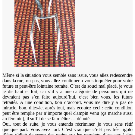
Même si la situation vous semble sans issue, vous allez redescendre
dans la rue, ou pas, vous allez continuer à vous inquiéter pour votre
future et peut-être lointaine retraite. C’est du souci mal placé, je vous
le dis haut et fort, car s’il y a une catégorie de personnes qui ne
devraient pas s’en faire aujourd’hui, c’est bien vous, les futurs
retraités. A une condition, bon d’accord, vous me dire y a pas de
miracle, bon, dites-le, après tout, mais écoutez ceci : cette condition
peut être remplie par n’importe quel clampin venu (ça marche aussi
au féminin), il suffit de se faire élire … député.
Oui, tout de suite, je vous entends récriminer, je vous sens rétif
quelque part. Vous avez tort. C’est vrai que c’e’st pas très rigolo
d’être obligé de serrer des mains sur les marchés, d’assister à des