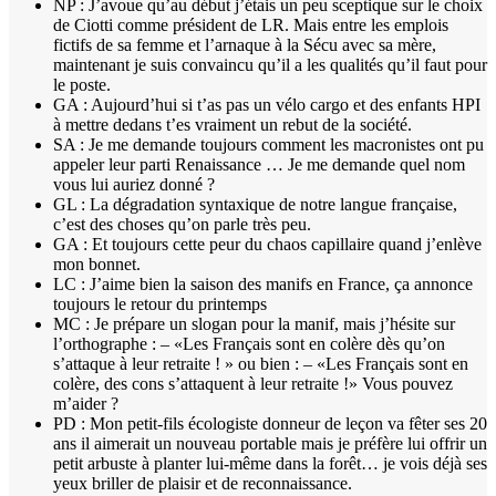
NP : J’avoue qu’au début j’étais un peu sceptique sur le choix
de Ciotti comme président de LR. Mais entre les emplois
fictifs de sa femme et l’arnaque à la Sécu avec sa mère,
maintenant je suis convaincu qu’il a les qualités qu’il faut pour
le poste.
GA : Aujourd’hui si t’as pas un vélo cargo et des enfants HPI
à mettre dedans t’es vraiment un rebut de la société.
SA : Je me demande toujours comment les macronistes ont pu
appeler leur parti Renaissance … Je me demande quel nom
vous lui auriez donné ?
GL : La dégradation syntaxique de notre langue française,
c’est des choses qu’on parle très peu.
GA : Et toujours cette peur du chaos capillaire quand j’enlève
mon bonnet.
LC : J’aime bien la saison des manifs en France, ça annonce
toujours le retour du printemps
MC : Je prépare un slogan pour la manif, mais j’hésite sur
l’orthographe : – «Les Français sont en colère dès qu’on
s’attaque à leur retraite ! » ou bien : – «Les Français sont en
colère, des cons s’attaquent à leur retraite !» Vous pouvez
m’aider ?
PD : Mon petit-fils écologiste donneur de leçon va fêter ses 20
ans il aimerait un nouveau portable mais je préfère lui offrir un
petit arbuste à planter lui-même dans la forêt… je vois déjà ses
yeux briller de plaisir et de reconnaissance.