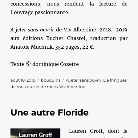
concessions, nous rendent la lecture de
l’ouvrage passionnante.
A jeter sans ouvrir
de Viv Albertine, 2018. 2019
aux éditions Buchet Chastel, traduction par
Anatole Muchnik. 352 pages, 22 €.
Texte © dominique Cozette
Publié
Catégories
Étiquettes
août 18, 2019
bouquins
A jeter sans ouvrir
,
De fringues
le
de musique et de mecs
,
Viv Albertine
Une autre Floride
Lauren Groft, dont le