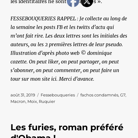
les identitaires ne sont pas racistes ».
FESSEBOUQUERIES RAPPEL : Je collecte au long de
la semaine les posts FB et les twitts d’actu qui
m’ont fait rire. Les deux lettres sont les initiales des
auteurs, ou les 2 premières lettres de leur pseudo.
Illustration d’après photo web © dominique
cozette. On peut liker, on peut partager, on peut
s’abonner, on peut commenter, on peut faire un
tour sur mon site ici. Merci d’avance.
Publié
Catégories
Étiquettes
août 31, 2019
Fessebouqueries
fachos condamnés
,
G7
,
le
Macron
,
Moix
,
Ruquier
Les furies, roman préféré
d'Obama !