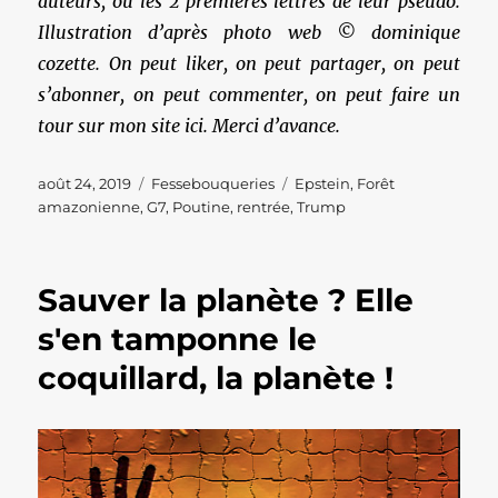
auteurs, ou les 2 premières lettres de leur pseudo.
Illustration d’après photo web © dominique
cozette. On peut liker, on peut partager, on peut
s’abonner, on peut commenter, on peut faire un
tour sur mon site ici. Merci d’avance.
Publié
Catégories
Étiquettes
août 24, 2019
Fessebouqueries
Epstein
,
Forêt
le
amazonienne
,
G7
,
Poutine
,
rentrée
,
Trump
Sauver la planète ? Elle
s'en tamponne le
coquillard, la planète !