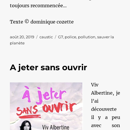
toujours recommencée…
Texte © dominique cozette
Publié
Catégories
Étiquettes
août 20, 2019
caustic
G7
,
police
,
pollution
,
sauver la
le
planète
A jeter sans ouvrir
Viv
Albertine, je
l’ai
découverte
il y a peu
avec son