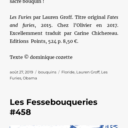
sacré bouquin !
Les Furies
par Lauren Groff. Titre original
Fates
and furies
, 2015. Chez l’Olivier en 2017.
Excellemment traduit par Carine Chichereau.
Editions Points, 524 p. 8,50 €.
Texte © dominique cozette
Publié
Catégories
Étiquettes
août 27, 2019
bouquins
Floride
,
Lauren Groff
,
Les
le
Furies
,
Obama
Les Fessebouqueries
#458