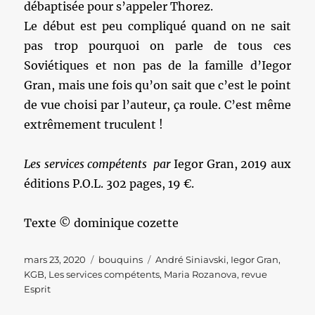
débaptisée pour s’appeler Thorez.
Le début est peu compliqué quand on ne sait
pas trop pourquoi on parle de tous ces
Soviétiques et non pas de la famille d’Iegor
Gran, mais une fois qu’on sait que c’est le point
de vue choisi par l’auteur, ça roule. C’est même
extrêmement truculent !
Les services compétents par
Iegor Gran, 2019 aux
éditions P.O.L. 302 pages, 19 €.
Texte © dominique cozette
Publié
Catégories
Étiquettes
mars 23, 2020
bouquins
André Siniavski
,
Iegor Gran
,
le
KGB
,
Les services compétents
,
Maria Rozanova
,
revue
Esprit