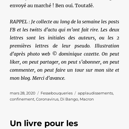
envoyé au marché ! Ben oui. Toutafé.
RAPPEL : Je collecte au long de la semaine les posts
FB et les twitts d’actu qui m’ont fait rire. Les deux
lettres sont les initiales des auteurs, ou les 2
premières lettres de leur pseudo. Illustration
d’après photo web © dominique cozette. On peut
liker, on peut partager, on peut s’abonner, on peut
commenter, on peut faire un tour sur mon site et
mon blog. Merci d’avance.
Publié
Catégories
Étiquettes
mars 28, 2020
Fessebouqueries
applaudissements
,
le
confinement
,
Coronavirus
,
Di Bango
,
Macron
Un livre pour les