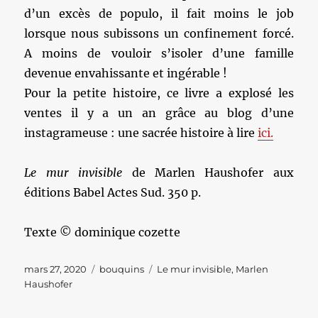
d’un excès de populo, il fait moins le job
lorsque nous subissons un confinement forcé.
A moins de vouloir s’isoler d’une famille
devenue envahissante et ingérable !
Pour la petite histoire, ce livre a explosé les
ventes il y a un an grâce au blog d’une
instagrameuse : une sacrée histoire à lire
ici.
Le mur invisible
de Marlen Haushofer aux
éditions Babel Actes Sud. 350 p.
Texte © dominique cozette
Publié
Catégories
Étiquettes
mars 27, 2020
bouquins
Le mur invisible
,
Marlen
le
Haushofer