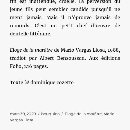
fin est inattendue, cruelle. La perversion du
jeune fils peut sembler candide puisqu’il ne
ment jamais. Mais il n’éprouve jamais de
remords. C’est un petit chef d’œuvre de
dentelle littéraire.
Eloge de la marâtre
de Mario Vargas Llosa, 1988,
tradiot par Albert Bensoussan. Aux éditions
Folio, 216 pages.
Texte © dominique cozette
Publié
Catégories
Étiquettes
mars 30, 2020
bouquins
Eloge de la marâtre
,
Mario
le
Vargas Llosa