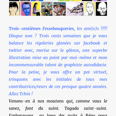
Trois-centièmes Fessebouqueries,
les ami(e)s !!!!!
Dingue non ? Trois cents semaines que je vous
balance les rigoleries glanées sur facebook et
twitter avec, merise sur le gâteux, une superbe
illustration mise au point par moi-même et mon
incommensurable talent de graphiste autodidacte.
Pour la peine, je vous offre un pot virtuel,
trinquons avec les initiales
de tous mes
contributrices/teurs
de ces presque quatre années.
Allez Tchin !
Ve
nons-en à nos moutons qui, comme vous le
savez, font du suint. Tagada suint-suint.
Embarquons au long des
nuits à Répu pour