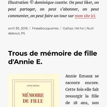
Illustration © dominique cozette. On peut liker, on
peut partager, on peut s’abonner, on peut
commenter, on peut faire un tour sur
mon site ici.
Publié
Catégories
Étiquettes
avril 30, 2016
Fessebouqueries
Gattaz
,
Hé ho !
,
Nuit
le
debout
,
PS
Trous de mémoire de fille
d'Annie E.
Annie Ernaux se
raconte encore.
Cette fois elle fait
ressurgir la fille
de 18 ans, son