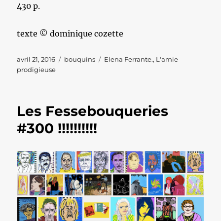
430 p.
texte © dominique cozette
Publié
Catégories
Étiquettes
avril 21, 2016
bouquins
Elena Ferrante.
,
L'amie
le
prodigieuse
Les Fessebouqueries
#300 !!!!!!!!!!