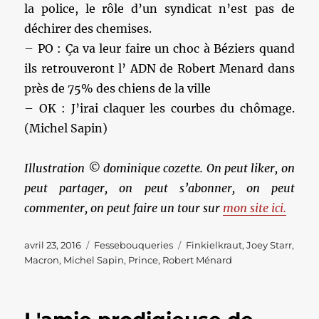
la police, le rôle d’un syndicat n’est pas de
déchirer des chemises.
– PO : Ça va leur faire un choc à Béziers quand
ils retrouveront l’ ADN de Robert Menard dans
près de 75% des chiens de la ville
– OK : J’irai claquer les courbes du chômage.
(Michel Sapin)
Illustration © dominique cozette. On peut liker, on
peut partager, on peut s’abonner, on peut
commenter, on peut faire un tour sur
mon site ici.
Publié
Catégories
Étiquettes
avril 23, 2016
Fessebouqueries
Finkielkraut
,
Joey Starr
,
le
Macron
,
Michel Sapin
,
Prince
,
Robert Ménard