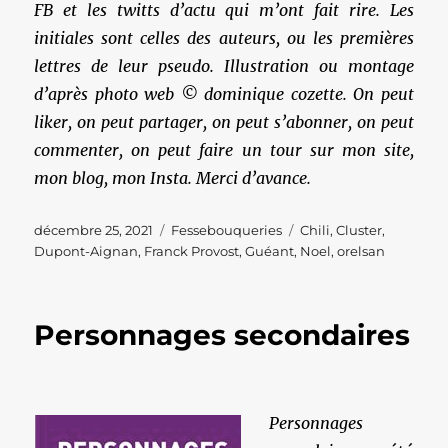
FB et les twitts d’actu qui m’ont fait rire. Les
initiales sont celles des auteurs, ou les premières
lettres de leur pseudo. Illustration ou montage
d’après photo web © dominique cozette. On peut
liker, on peut partager, on peut s’abonner, on peut
commenter, on peut faire un tour sur mon site,
mon blog, mon Insta. Merci d’avance.
Publié
Catégories
Étiquettes
décembre 25, 2021
Fessebouqueries
Chili
,
Cluster
,
le
Dupont-Aignan
,
Franck Provost
,
Guéant
,
Noel
,
orelsan
Personnages secondaires
Personnages