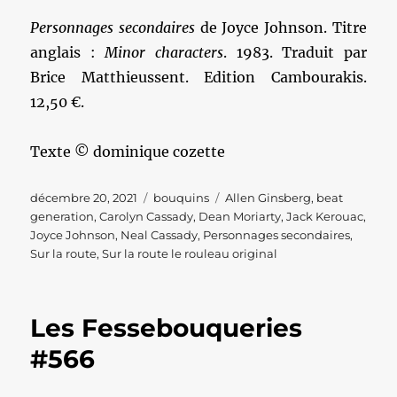
Personnages secondaires
de Joyce Johnson. Titre
anglais :
Minor characters
. 1983. Traduit par
Brice Matthieussent. Edition Cambourakis.
12,50 €.
Texte © dominique cozette
Publié
Catégories
Étiquettes
décembre 20, 2021
bouquins
Allen Ginsberg
,
beat
le
generation
,
Carolyn Cassady
,
Dean Moriarty
,
Jack Kerouac
,
Joyce Johnson
,
Neal Cassady
,
Personnages secondaires
,
Sur la route
,
Sur la route le rouleau original
Les Fessebouqueries
#566