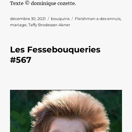
Texte © dominique cozette.
Publié
Catégories
Étiquettes
décembre 30, 2021
bouquins
Fleishman a des ennuis
,
le
mariage
,
Taffy Brodesser-Akner
Les Fessebouqueries
#567