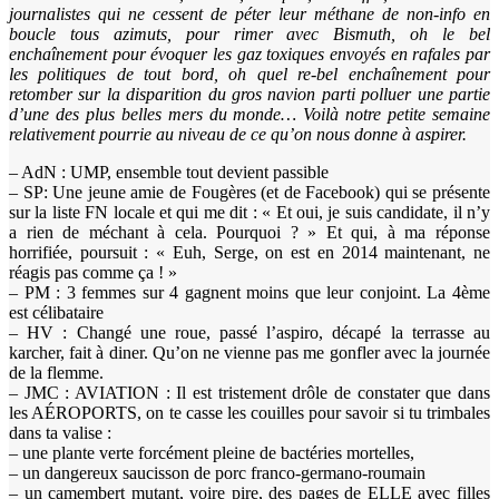
journalistes qui ne cessent de péter leur méthane de non-info en
boucle tous azimuts, pour rimer avec Bismuth, oh le bel
enchaînement pour évoquer les gaz toxiques envoyés en rafales par
les politiques de tout bord, oh quel re-bel enchaînement pour
retomber sur la disparition du gros navion parti polluer une partie
d’une des plus belles mers du monde… Voilà notre petite semaine
relativement pourrie au niveau de ce qu’on nous donne à aspirer.
– AdN : UMP, ensemble tout devient passible
– SP: Une jeune amie de Fougères (et de Facebook) qui se présente
sur la liste FN locale et qui me dit : « Et oui, je suis candidate, il n’y
a rien de méchant à cela. Pourquoi ? » Et qui, à ma réponse
horrifiée, poursuit : « Euh, Serge, on est en 2014 maintenant, ne
réagis pas comme ça ! »
– PM : 3 femmes sur 4 gagnent moins que leur conjoint. La 4ème
est célibataire
– HV : Changé une roue, passé l’aspiro, décapé la terrasse au
karcher, fait à diner. Qu’on ne vienne pas me gonfler avec la journée
de la flemme.
– JMC : AVIATION : Il est tristement drôle de constater que dans
les AÉROPORTS, on te casse les couilles pour savoir si tu trimbales
dans ta valise :
– une plante verte forcément pleine de bactéries mortelles,
– un dangereux saucisson de porc franco-germano-roumain
– un camembert mutant, voire pire, des pages de ELLE avec filles