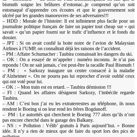
bismuth soigne les brûlures d’estomac..je comprend qu’on soit
estomaqué d’apprendre ces écoutes et que le gouvernement soit
ulcéré par les grandes manoeuvres de ses adversaires!!!
– HDD : Morale de l’histoire: Il est infiniment plus facile pour un
journaliste politique français de faire un papier tout cheap sur « qui
savait » qu’un papier fourni sur le trafic d’influence et le fonds du
dossier.
– JPT : Si on avait confié la boite noire de l’avion de Malaysian
Airlines à l’UMP, on connaîtrait déjà les raisons de l’accident.
– PM : Affaire Schumacher : Taubira connaissait les dangers du ski.
– OK : On a essayé de m’appeler : numéro inconnu. Je n’ai pas
repondu ! On ne sait jamais, c’est peut-être la racaille Paul Bismuth !
– PM : « Sarkozy inaugure un centre consacré à la maladie
d’Alzheimer ». On ne pourra pas lui reprocher d’avoir oublié ceux
qui ont voté pour lui.
– OK : – Mon train est en retard. – Taubira démission !!!
– FI : Quand les affaires désignent Sarkozy, l’imbécile regarde
Taubira.
– AM : C’est bon j’ai eu les extraterrestres au téléphone, ils nous
rendent le Boeing si on leur rend les frères Bogdanoff.
– PM : Le autorités qui cherchent le Boeing 777 alors qu’ils n’ont
pas encore cherché dans le garage des Balkany.
– NS : « Pollution : Vélib’ gratuits à Paris aujourd’hui. » Bonne
idée. Il n’y a rien de mieux que de faire du sport lors des pics de
pollution…