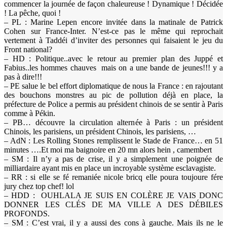
commencer la journée de façon chaleureuse ! Dynamique ! Décidée
! La pêche, quoi !
– PL : Marine Lepen encore invitée dans la matinale de Patrick
Cohen sur France-Inter. N’est-ce pas le même qui reprochait
vertement à Taddéi d’inviter des personnes qui faisaient le jeu du
Front national?
– HD : Politique..avec le retour au premier plan des Juppé et
Fabius..les hommes chauves mais on a une bande de jeunes!!! y a
pas à dire!!!
– PE salue le bel effort diplomatique de nous la France : en rajoutant
des bouchons monstres au pic de pollution déjà en place, la
préfecture de Police a permis au président chinois de se sentir à Paris
comme à Pékin.
– PB… découvre la circulation alternée à Paris : un président
Chinois, les parisiens, un président Chinois, les parisiens, …
– AdN : Les Rolling Stones remplissent le Stade de France… en 51
minutes ….Et moi ma baignoire en 20 mn alors hein , camembert
– SM : Il n’y a pas de crise, il y a simplement une poignée de
milliardaire ayant mis en place un incroyable système esclavagiste.
– RR : si elle se fé remaniée nicole bricq elle poura toujoure fére
jury chez top chef! lol
– HDD : OUHLALA JE SUIS EN COLÈRE JE VAIS DONC
DONNER LES CLÉS DE MA VILLE A DES DÉBILES
PROFONDS.
– SM : C’est vrai, il y a aussi des cons à gauche. Mais ils ne le