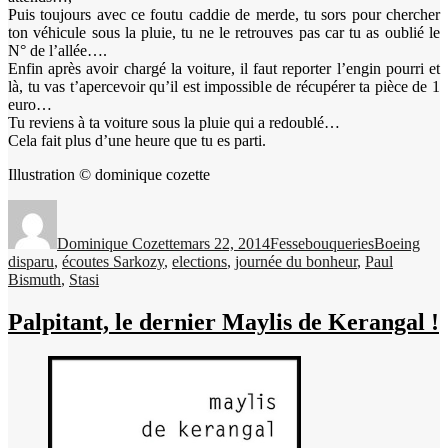
Puis toujours avec ce foutu caddie de merde, tu sors pour chercher
ton véhicule sous la pluie, tu ne le retrouves pas car tu as oublié le
N° de l’allée….
Enfin après avoir chargé la voiture, il faut reporter l’engin pourri et
là, tu vas t’apercevoir qu’il est impossible de récupérer ta pièce de 1
euro…
Tu reviens à ta voiture sous la pluie qui a redoublé…
Cela fait plus d’une heure que tu es parti.
Illustration © dominique cozette
Auteur
Publié
Catégories
Étiquettes
le
Dominique Cozette
mars 22, 2014
Fessebouqueries
Boeing
disparu
,
écoutes Sarkozy
,
elections
,
journée du bonheur
,
Paul
Bismuth
,
Stasi
Palpitant, le dernier Maylis de Kerangal !