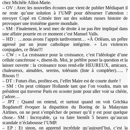
chez Michèle Alliot-Marie.
– OV : Avec les nouvelles écoutes que vient de publier Médiapart il
ne reste qu’une solution à l’UMP pour détourner l’attention :
envoyer Copé en Crimée tirer sur des soldats russes histoire de
provoquer une troisième guerre mondiale.
– SM : Finalement, le seul mec de droite à ne pas être impliqué dans
une affaire pourrie en ce moment c’est Manuel Valls.
– HD : …nous avons l’appris tardivement… »À Orléans, un prêtre
agressé par un jeune catholique intégriste. » Les violences
conjugales, ce fléau!!!
– CW : « La croissance pour la croissance, c’est l’idéologie d’une
cellule cancéreuse », disent-ils. Moi, je préfère poser la question et la
laisser ouverte : la croissance nous rend-elle HEUREUX, amicaux,
chaleureux, aimables, sereins, tolérants (liste à compléter)….. ?
Bisous !!
– DT : Futurs élus, profitez-en, l’effet Maire est de courte durée !
– SM : On peut critiquer Hollande tant que l’on voudra, mais un
président qui traverse Paris en scooter juste pour aller voir sa chérie,
j’adore…
– JPT : Quand on entend, et surtout quand on voit Grichka
Bogdanoff évoquer la disparition du Boeing de la Malaysian
Airlines, on ne peut s’empêcher de penser qu’il y est pour quelque
chose.- SM : Incroyable, ça va faire bientôt 5 heures qu’aucun
scandale n’éclabousse l’UMP.
– EP : Et sinon, on apprend incrédule qu’aujourd’hui, c’est la