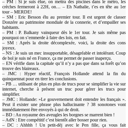
– PM : Si je suis élue, on mettra des piscines dans le métro, les
crèches fermeront à 22H, on… – Eh Nathalie, t’es en tête au 1er
tour – MERDE!
– SM : Eric Besson élu au premier tour. Il est urgent de classer
Donzére au patrimoine mondiale de la connerie, et d’empailler ses
habitants.
– PM : P. Balkany vainqueur dès le 1er tour. Je sais même pas
pourquoi on s’emmerde à faire des lois, en fait.
– SM : Après la droite décomplexée, voici, la droite des cons
joyeux.
– NS : Je suis un mec insupportable, désagréable et intolérant. Coup
de bol je suis né en France, ça me permet de passer inaperçu.
– EN vérifie dans la capitale qu’il n’y a pas que dans sa forêt qu’on
trouve des blaireaux.
– JMC : Hyper réactif, François Hollande attend la fin du
quinquennat pour en tirer les conclusions.
– PB … utilisant de plus en plus de trucs pour se simplifier la vie sur
internet, cherche à présent un truc pour gérer les trucs pour
simplifier.
– JMC : Hollande: »Le gouvernement doit entendre les français ».
Peut il exister une phrase plus hallucinante ? 38 sonotones vont
immédiatement être envoyés à qui de droit.
– BD : Au royaume des aveugles les borgnes se marrent bien !
– AdN : Etre compétitif c’est bientôt aller bosser pour rien.
– DC : Ahhhh ! Un petit-dèj avec le Pen fille, ça vous fait