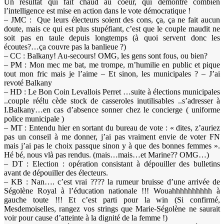
Un résultat qui fait chaud au coeur, qui démontre combien
l’intelligence est mise en action dans le vote démocratique !
– JMC : Que leurs électeurs soient des cons, ça, ça ne fait aucun
doute, mais ce qui est plus stupéfiant, c’est que le couple maudit ne
soit pas en taule depuis longtemps (à quoi servent donc les
écoutes?…ça couvre pas la banlieue ?)
– CC : Balkany! Au-secours! OMG, les gens sont fous, ou bien?
– PM : Mon mec me bat, me trompe, m’humilie en public et pique
tout mon fric mais je l’aime – Et sinon, les municipales ? – J’ai
revoté Balkany
– HD : Le Bon Coin Levallois Perret …suite à élections municipales
..couple réélu cède stock de casseroles inutilisables ..s’adresser à
I.Balkany…en cas d’absence sonner chez le concierge ( uniforme
police municipale )
– MT : Entendu hier en sortant du bureau de vote : « dites, z’auriez
pas un conseil à me donner, j’ai pas vraiment envie de voter FN
mais j’ai pas le choix passque sinon y à que des bonnes femmes ».
Hé bé, nous vlà pas rendus. (mais…mais…et Marine?? OMG…)
– DT : Election : opération consistant à dépouiller des bulletins
avant de dépouiller des électeurs.
– KB : Nan…. c’est vrai ???? la rumeur bruisse d’une arrivée de
Ségolène Royal à l’éducation nationale !!! Wouahhhhhhhhhh à
gauche toute !!! Et c’est parti pour la win (Si confirmé,
Mesdemoiselles, rangez vos strings que Marie-Ségolène ne saurait
voir pour cause d’atteinte à la dignité de la femme !)