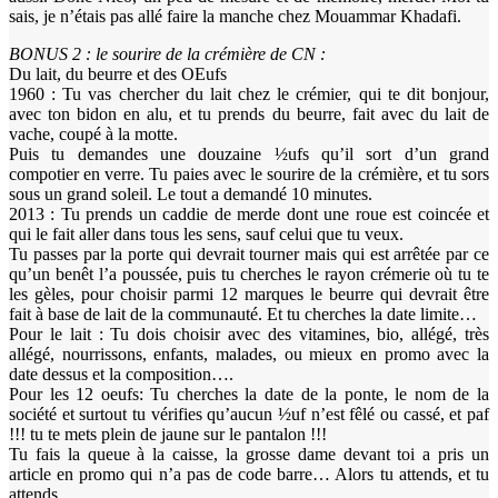
sais, je n’étais pas allé faire la manche chez Mouammar Khadafi.
BONUS 2 : le sourire de la crémière de CN :
Du lait, du beurre et des OEufs
1960 : Tu vas chercher du lait chez le crémier, qui te dit bonjour,
avec ton bidon en alu, et tu prends du beurre, fait avec du lait de
vache, coupé à la motte.
Puis tu demandes une douzaine ½ufs qu’il sort d’un grand
compotier en verre. Tu paies avec le sourire de la crémière, et tu sors
sous un grand soleil. Le tout a demandé 10 minutes.
2013 : Tu prends un caddie de merde dont une roue est coincée et
qui le fait aller dans tous les sens, sauf celui que tu veux.
Tu passes par la porte qui devrait tourner mais qui est arrêtée par ce
qu’un benêt l’a poussée, puis tu cherches le rayon crémerie où tu te
les gèles, pour choisir parmi 12 marques le beurre qui devrait être
fait à base de lait de la communauté. Et tu cherches la date limite…
Pour le lait : Tu dois choisir avec des vitamines, bio, allégé, très
allégé, nourrissons, enfants, malades, ou mieux en promo avec la
date dessus et la composition….
Pour les 12 oeufs: Tu cherches la date de la ponte, le nom de la
société et surtout tu vérifies qu’aucun ½uf n’est fêlé ou cassé, et paf
!!! tu te mets plein de jaune sur le pantalon !!!
Tu fais la queue à la caisse, la grosse dame devant toi a pris un
article en promo qui n’a pas de code barre… Alors tu attends, et tu
attends…,