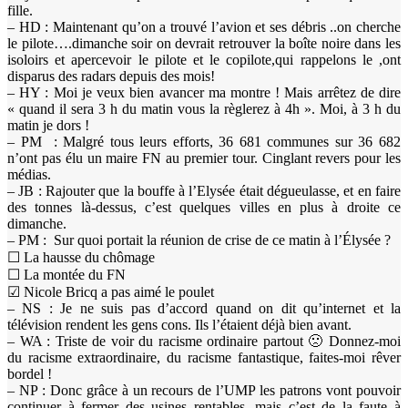
fille.
– HD : Maintenant qu’on a trouvé l’avion et ses débris ..on cherche
le pilote….dimanche soir on devrait retrouver la boîte noire dans les
isoloirs et apercevoir le pilote et le copilote,qui rappelons le ,ont
disparus des radars depuis des mois!
– HY : Moi je veux bien avancer ma montre ! Mais arrêtez de dire
« quand il sera 3 h du matin vous la règlerez à 4h ». Moi, à 3 h du
matin je dors !
– PM : Malgré tous leurs efforts, 36 681 communes sur 36 682
n’ont pas élu un maire FN au premier tour. Cinglant revers pour les
médias.
– JB : Rajouter que la bouffe à l’Elysée était dégueulasse, et en faire
des tonnes là-dessus, c’est quelques villes en plus à droite ce
dimanche.
– PM : Sur quoi portait la réunion de crise de ce matin à l’Élysée ?
☐ La hausse du chômage
☐ La montée du FN
☑ Nicole Bricq a pas aimé le poulet
– NS : Je ne suis pas d’accord quand on dit qu’internet et la
télévision rendent les gens cons. Ils l’étaient déjà bien avant.
– WA : Triste de voir du racisme ordinaire partout 🙁 Donnez-moi
du racisme extraordinaire, du racisme fantastique, faites-moi rêver
bordel !
– NP : Donc grâce à un recours de l’UMP les patrons vont pouvoir
continuer à fermer des usines rentables, mais c’est de la faute à