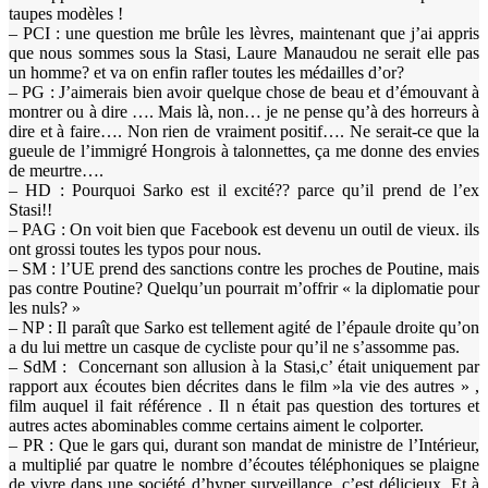
taupes modèles !
– PCI : une question me brûle les lèvres, maintenant que j’ai appris
que nous sommes sous la Stasi, Laure Manaudou ne serait elle pas
un homme? et va on enfin rafler toutes les médailles d’or?
– PG : J’aimerais bien avoir quelque chose de beau et d’émouvant à
montrer ou à dire …. Mais là, non… je ne pense qu’à des horreurs à
dire et à faire…. Non rien de vraiment positif…. Ne serait-ce que la
gueule de l’immigré Hongrois à talonnettes, ça me donne des envies
de meurtre….
– HD : Pourquoi Sarko est il excité?? parce qu’il prend de l’ex
Stasi!!
– PAG : On voit bien que Facebook est devenu un outil de vieux. ils
ont grossi toutes les typos pour nous.
– SM : l’UE prend des sanctions contre les proches de Poutine, mais
pas contre Poutine? Quelqu’un pourrait m’offrir « la diplomatie pour
les nuls? »
– NP : Il paraît que Sarko est tellement agité de l’épaule droite qu’on
a du lui mettre un casque de cycliste pour qu’il ne s’assomme pas.
– SdM : Concernant son allusion à la Stasi,c’ était uniquement par
rapport aux écoutes bien décrites dans le film »la vie des autres » ,
film auquel il fait référence . Il n était pas question des tortures et
autres actes abominables comme certains aiment le colporter.
– PR : Que le gars qui, durant son mandat de ministre de l’Intérieur,
a multiplié par quatre le nombre d’écoutes téléphoniques se plaigne
de vivre dans une société d’hyper surveillance, c’est délicieux. Et à