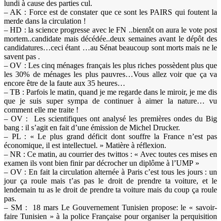
lundi à cause des parties cul.
– AK : Force est de constater que ce sont les PAIRS qui foutent la
merde dans la circulation !
– HD : la science progresse avec le FN ..bientôt on aura le vote post
mortem..candidate mais décédée..deux semaines avant le dépôt des
candidatures…ceci étant …au Sénat beaucoup sont morts mais ne le
savent pas .
– OV : Les cinq ménages français les plus riches possèdent plus que
les 30% de ménages les plus pauvres…Vous allez voir que ça va
encore être de la faute aux 35 heures…
– TB : Parfois le matin, quand je me regarde dans le miroir, je me dis
que je suis super sympa de continuer à aimer la nature… vu
comment elle me traite !
– OV : Les scientifiques ont analysé les premières ondes du Big
bang : il s’agit en fait d’une émission de Michel Drucker.
– PL : « Le plus grand déficit dont souffre la France n’est pas
économique, il est intellectuel. » Matière à réflexion.
– NR : Ce matin, au courrier des twittos : « Avec toutes ces mises en
examen ils vont bien finir par décrocher un diplôme à l’UMP »
– OV : En fait la circulation alternée à Paris c’est tous les jours : un
jour ça roule mais t’as pas le droit de prendre ta voiture, et le
lendemain tu as le droit de prendre ta voiture mais du coup ça roule
pas.
– SM : 18 mars Le Gouvernement Tunisien propose: le « savoir-
faire Tunisien » à la police Française pour organiser la perquisition