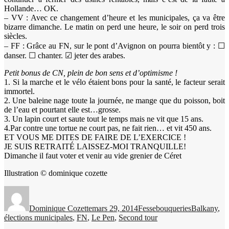
Hollande… OK.
– VV : Avec ce changement d’heure et les municipales, ça va être
bizarre dimanche. Le matin on perd une heure, le soir on perd trois
siècles.
– FF : Grâce au FN, sur le pont d’Avignon on pourra bientôt y : ☐
danser. ☐ chanter. ☑ jeter des arabes.
Petit bonus de CN, plein de bon sens et d’optimisme !
1. Si la marche et le vélo étaient bons pour la santé, le facteur serait
immortel.
2. Une baleine nage toute la journée, ne mange que du poisson, boit
de l’eau et pourtant elle est…grosse.
3. Un lapin court et saute tout le temps mais ne vit que 15 ans.
4.Par contre une tortue ne court pas, ne fait rien… et vit 450 ans.
ET VOUS ME DITES DE FAIRE DE L’EXERCICE !
JE SUIS RETRAITÉ LAISSEZ-MOI TRANQUILLE!
Dimanche il faut voter et venir au vide grenier de Céret
Illustration © dominique cozette
Auteur
Publié
Catégories
Étiquettes
le
Dominique Cozette
mars 29, 2014
Fessebouqueries
Balkany
,
élections municipales
,
FN
,
Le Pen
,
Second tour