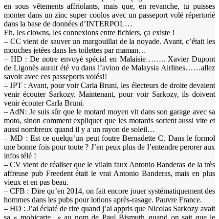
en sous vêtements affriolants, mais que, en revanche, tu puisses
monter dans un zinc super coolos avec un passeport volé répertorié
dans la base de données d’INTERPOL…
Eh, les clowns, les connexions entre fichiers, ça existe !
– CC vient de sauver un margouillat de la noyade. Avant, c’était les
mouches jetées dans les toilettes par maman…
– HD : De notre envoyé spécial en Malaisie…….. Xavier Dupont
de Ligonès aurait été vu dans l’avion de Malaysia Airlines……allez
savoir avec ces passeports volés!!
– JPT : Avant, pour voir Carla Bruni, les électeurs de droite devaient
venir écouter Sarkozy. Maintenant, pour voir Sarkozy, ils doivent
venir écouter Carla Bruni.
– AdN: Je suis sûr que le motard moyen vit dans son garage avec sa
moto, sinon comment expliquer que les motards sortent aussi vite et
aussi nombreux quand il y a un rayon de soleil…
– MD : Est ce quelqu’un peut foutre Bernadette C. Dans le formol
une bonne fois pour toute ? J’en peux plus de l’entendre perorer aux
infos télé !
– CV vient de réaliser que le vilain faux Antonio Banderas de la très
affreuse pub Freedent était le vrai Antonio Banderas, mais en plus
vieux et en pas beau.
– CFB : Dire qu’en 2014, on fait encore jouer systématiquement des
hommes dans les pubs pour lotions après-rasage. Pauvre France.
– HD : J’ai éclaté de rire quand j’ai appris que Nicolas Sarkozy avait
sa « mobicarte » au nom de Paul Bismuth..quand on sait que le