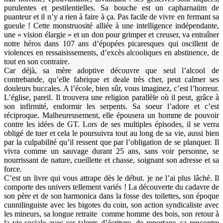
purulentes et pestilentielles. Sa bouche est un capharnaüm de
puanteur et il n’y a rien à faire à ça. Pas facile de vivre en fermant sa
gueule ! Cette monstruosité alliée à une intelligence indépendante,
une « vision élargie » et un don pour grimper et creuser, va entraîner
notre héros dans 107 ans d’épopées picaresques qui oscillent de
violences en ressaisissements, d’excès alcooliques en abstinence, de
tout en son contraire.
Car déjà, sa mère adoptive découvre que seul l’alcool de
contrebande, qu’elle fabrique et deale très cher, peut calmer ses
douleurs buccales. A l’école, bien sûr, vous imaginez, c’est l’horreur.
L’église, pareil. Il trouvera une religion parallèle où il peut, grâce à
son infirmité, endormir les serpents. Sa soeur l’adore et c’est
réciproque. Malheureusement, elle épousera un homme de pouvoir
contre les idées de GT. Lors de ses multiples épisodes, il se verra
obligé de tuer et cela le poursuivra tout au long de sa vie, aussi bien
par la culpabilité qu’il ressent que par l’obligation de se planquer. Il
vivra comme un sauvage durant 25 ans, sans voir personne, se
nourrissant de nature, cueillette et chasse, soignant son adresse et sa
force.
C’est un livre qui vous attrape dès le début. je ne l’ai plus lâché. Il
comporte des univers tellement variés ! La découverte du cadavre de
son père et de son harmonica dans la fosse des toilettes, son époque
cunnilinguiste avec les bigotes du coin, son action syndicaliste avec
les mineurs, sa longue retraite comme homme des bois, son retour à
la vie sociale avec ses talents d’écriture, de reportage, sa rencontre