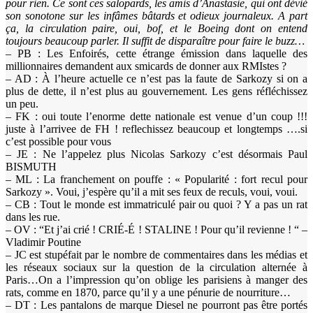
pour rien. Ce sont ces salopards, les amis d’Anastasie, qui ont dévié
son sonotone sur les infâmes bâtards et odieux journaleux. A part
ça, la circulation paire, oui, bof, et le Boeing dont on entend
toujours beaucoup parler. Il suffit de disparaître pour faire le buzz…
– PB : Les Enfoirés, cette étrange émission dans laquelle des
millionnaires demandent aux smicards de donner aux RMIstes ?
– AD : À l’heure actuelle ce n’est pas la faute de Sarkozy si on a
plus de dette, il n’est plus au gouvernement. Les gens réfléchissez
un peu.
– FK : oui toute l’enorme dette nationale est venue d’un coup !!!
juste à l’arrivee de FH ! reflechissez beaucoup et longtemps ….si
c’est possible pour vous
– JE : Ne l’appelez plus Nicolas Sarkozy c’est désormais Paul
BISMUTH
– ML : La franchement on pouffe : « Popularité : fort recul pour
Sarkozy ». Voui, j’espère qu’il a mit ses feux de reculs, voui, voui.
– CB : Tout le monde est immatriculé pair ou quoi ? Y a pas un rat
dans les rue.
– OV : “Et j’ai crié ! CRIÉ-É ! STALINE ! Pour qu’il revienne ! “ –
Vladimir Poutine
– JC est stupéfait par le nombre de commentaires dans les médias et
les réseaux sociaux sur la question de la circulation alternée à
Paris…On a l’impression qu’on oblige les parisiens à manger des
rats, comme en 1870, parce qu’il y a une pénurie de nourriture…
– DT : Les pantalons de marque Diesel ne pourront pas être portés