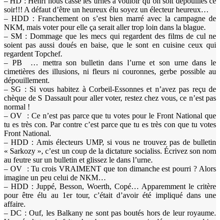
– HD : Henri nous casse les urnes à vouloir qu’on soit dépouillés ce
soir!!! A défaut d’être un heureux élu soyez un électeur heureux…
– HDD : Franchement on s’est bien marré avec la campagne de
NKM, mais voter pour elle ça serait aller trop loin dans la blague.
– SM : Dommage que les mecs qui regardent des films de cul ne
soient pas aussi doués en baise, que le sont en cuisine ceux qui
regardent Topchef.
– PB … mettra son bulletin dans l’urne et son urne dans le
cimetières des illusions, ni fleurs ni couronnes, gerbe possible au
dépouillement.
– SG : Si vous habitez à Corbeil-Essonnes et n’avez pas reçu de
chèque de S Dassault pour aller voter, restez chez vous, ce n’est pas
normal !
– OV : Ce n’est pas parce que tu votes pour le Front National que
tu es très con. Par contre c’est parce que tu es très con que tu votes
Front National.
– HDD : Amis électeurs UMP, si vous ne trouvez pas de bulletin
« Sarkozy », c’est un coup de la dictature socialiss. Écrivez son nom
au feutre sur un bulletin et glissez le dans l’urne.
– OV : Tu crois VRAIMENT que ton dimanche est pourri ? Alors
imagine un peu celui de NKM…
– HDD : Juppé, Besson, Woerth, Copé… Apparemment le critère
pour être élu au 1er tour, c’était d’avoir été impliqué dans une
affaire.
– DC : Ouf, les Balkany ne sont pas boutés hors de leur royaume.