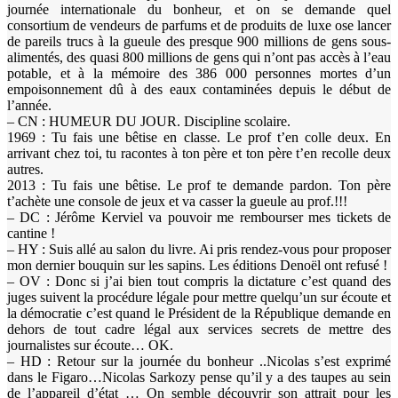
journée internationale du bonheur, et on se demande quel
consortium de vendeurs de parfums et de produits de luxe ose lancer
de pareils trucs à la gueule des presque 900 millions de gens sous-
alimentés, des quasi 800 millions de gens qui n’ont pas accès à l’eau
potable, et à la mémoire des 386 000 personnes mortes d’un
empoisonnement dû à des eaux contaminées depuis le début de
l’année.
– CN : HUMEUR DU JOUR. Discipline scolaire.
1969 : Tu fais une bêtise en classe. Le prof t’en colle deux. En
arrivant chez toi, tu racontes à ton père et ton père t’en recolle deux
autres.
2013 : Tu fais une bêtise. Le prof te demande pardon. Ton père
t’achète une console de jeux et va casser la gueule au prof.!!!
– DC : Jérôme Kerviel va pouvoir me rembourser mes tickets de
cantine !
– HY : Suis allé au salon du livre. Ai pris rendez-vous pour proposer
mon dernier bouquin sur les sapins. Les éditions Denoël ont refusé !
– OV : Donc si j’ai bien tout compris la dictature c’est quand des
juges suivent la procédure légale pour mettre quelqu’un sur écoute et
la démocratie c’est quand le Président de la République demande en
dehors de tout cadre légal aux services secrets de mettre des
journalistes sur écoute… OK.
– HD : Retour sur la journée du bonheur ..Nicolas s’est exprimé
dans le Figaro…Nicolas Sarkozy pense qu’il y a des taupes au sein
de l’appareil d’état … On semble découvrir son attrait pour les