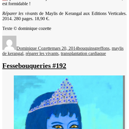
est formidable !
Réparer les vivants
de Maylis de Kerangal aux Editions Verticales.
2014. 280 pages. 18,90 €.
Texte © dominique cozette
Auteur
Publié
Catégories
Étiquettes
le
Dominique Cozette
mars 20, 2014
bouquins
greffons
,
maylis
de kerangal
,
réparer les vivants
,
transplantation cardiaque
Fessebouqueries #192