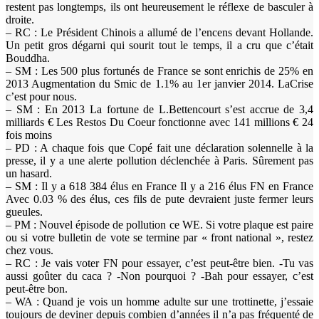
restent pas longtemps, ils ont heureusement le réflexe de basculer à
droite.
– RC : Le Président Chinois a allumé de l’encens devant Hollande.
Un petit gros dégarni qui sourit tout le temps, il a cru que c’était
Bouddha.
– SM : Les 500 plus fortunés de France se sont enrichis de 25% en
2013 Augmentation du Smic de 1.1% au 1er janvier 2014. LaCrise
c’est pour nous.
– SM : En 2013 La fortune de L.Bettencourt s’est accrue de 3,4
milliards € Les Restos Du Coeur fonctionne avec 141 millions € 24
fois moins
– PD : A chaque fois que Copé fait une déclaration solennelle à la
presse, il y a une alerte pollution déclenchée à Paris. Sûrement pas
un hasard.
– SM : Il y a 618 384 élus en France Il y a 216 élus FN en France
Avec 0.03 % des élus, ces fils de pute devraient juste fermer leurs
gueules.
– PM : Nouvel épisode de pollution ce WE. Si votre plaque est paire
ou si votre bulletin de vote se termine par « front national », restez
chez vous.
– RC : Je vais voter FN pour essayer, c’est peut-être bien. -Tu vas
aussi goûter du caca ? -Non pourquoi ? -Bah pour essayer, c’est
peut-être bon.
– WA : Quand je vois un homme adulte sur une trottinette, j’essaie
toujours de deviner depuis combien d’années il n’a pas fréquenté de