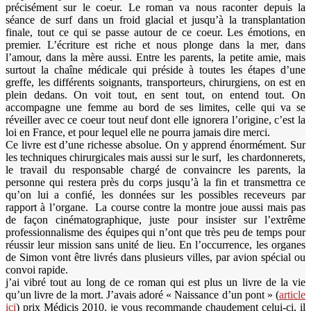
précisément sur le coeur. Le roman va nous raconter depuis la
séance de surf dans un froid glacial et jusqu’à la transplantation
finale, tout ce qui se passe autour de ce coeur. Les émotions, en
premier. L’écriture est riche et nous plonge dans la mer, dans
l’amour, dans la mère aussi. Entre les parents, la petite amie, mais
surtout la chaîne médicale qui préside à toutes les étapes d’une
greffe, les différents soignants, transporteurs, chirurgiens, on est en
plein dedans. On voit tout, en sent tout, on entend tout. On
accompagne une femme au bord de ses limites, celle qui va se
réveiller avec ce coeur tout neuf dont elle ignorera l’origine, c’est la
loi en France, et pour lequel elle ne pourra jamais dire merci.
Ce livre est d’une richesse absolue. On y apprend énormément. Sur
les techniques chirurgicales mais aussi sur le surf, les chardonnerets,
le travail du responsable chargé de convaincre les parents, la
personne qui restera près du corps jusqu’à la fin et transmettra ce
qu’on lui a confié, les données sur les possibles receveurs par
rapport à l’organe. La course contre la montre joue aussi mais pas
de façon cinématographique, juste pour insister sur l’extrême
professionnalisme des équipes qui n’ont que très peu de temps pour
réussir leur mission sans unité de lieu. En l’occurrence, les organes
de Simon vont être livrés dans plusieurs villes, par avion spécial ou
convoi rapide.
j’ai vibré tout au long de ce roman qui est plus un livre de la vie
qu’un livre de la mort. J’avais adoré « Naissance d’un pont » (
article
ici
) prix Médicis 2010. je vous recommande chaudement celui-ci, il