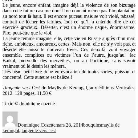
Le jeune, encore enfant, imagine déjà la violence de son bizutage
dans cette future caserne dont il ne connaît même pas l’implantation
au nord tout là-haut. Il est encore puceau mais se voit violé, tabassé,
contrait de lécher les latrines, tout ce qu’il a entendu dire de cet
exercice gracieux. Déserter, c’est un énorme risque, énormissime.
Pire, peut-être que le viol.
La jeune femme imagine, elle, cette vie en Russie auprès d’un mari
riche, ambitieux, amoureux, certes. Mais non, elle ne s’y voit pas, et
déserte elle aussi le nouveau foyer. Ces deux-là vont voyager
ensemble, complices ou victimes l’un de l’autre, jusqu’au lac
Baïkal, merveille des merveilles, ou au Pacifique, sans savoir
vraiment où le destin les mènera.
Très beau petit livre riche en évocation de toutes sortes, puissant et
concentré. Cette auteure est balèze !
Tangente vers l’est
de Maylis de Kerangal, aux éditions Verticales.
2012. 128 pages, 11,50 €
Texte © dominique cozette
Auteur
Publié
Catégories
Étiquettes
le
Dominique Cozette
mars 28, 2014
bouquins
maylis de
kerangal
,
tangente vers l'est