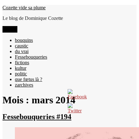
Aller
Cozette vide sa plume
au
Le blog de Dominique Cozette
contenu
Menu
bouquins
caustic
du vrai
Fessebouqueries
fictions
kultur
politic
que fœtus là ?
zarchives
Mois :
mars 2014
Fessebouqueries #194