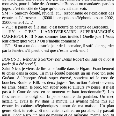
mon avis, pour la fuite des écoutes de Buisson ou mandatées par des
juges, c’est du côté de Copé qu’on devrait aller voir.
SM : « Sarkozy écouté, révolté, et… responsable de l’explosion des
écoutes » L’arroseur…. (6000 interceptions téléphoniques en 2002,
35000 en 2012….)
– VL : Il parait qu’à la stasi, c’est bourré de batards de Bordeaux.
– HY : C’EST L’ANNIVERSAIRE SUPERMARCHÉS
CARREFOUR !!! Nous sommes tous invités ! Quelle joie ! Vous
leur offrez quoi vous ? On s’habille comment ?
– ET : Si on a un doute sur le jour de la semaine, il suffit de regarder
par la fenêtre, s’il pleut, c’est que c’est le week-end !
BONUS 1 : Réponse à Sarkozy par Denis Robert qui sait de quoi il
parle (il a été servi !)
Salut Nico, je viens de lire ta bafouille dans le Figaro. Franchement
tu chies dans la colle. Tu m’as écouté pendant un an avec ton pote
Guéant. A l’époque t’étais super énervé, souviens toi le croc de
boucher. Boule et Bill, les deux juges d’instruction étaient devenus
tes amis. Marin, le proc, ton super pote (d’ailleurs j’y pense, il n’est
pas à la Cour de cass en ce moment ce haut fonctionnaire?). Les
flics avaient le doigt sur la petite couture du pantalon. Un mec
jactait, tu avais le PV dans la minute. Ils avaient même mis sur
écoute les cabines téléphoniques autour de ma maison. Un plan
genre Stasi, tu vois… Si mon chien avait eu un portable, il y passait
aussi. Donc Nico, un peu de mesure et de mémoire, merde. Moi tu