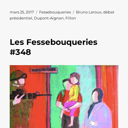
Publié
Catégories
Étiquettes
mars 25, 2017
Fessebouqueries
Bruno Leroux
,
débat
le
présidentiel
,
Dupont-Aignan
,
Fillon
Les Fessebouqueries
#348