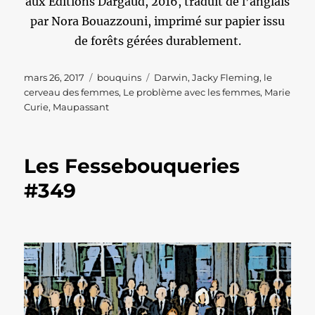
aux Editions Dargaud, 2016, traduit de l’anglais
par Nora Bouazzouni, imprimé sur papier issu
de forêts gérées durablement.
Publié
Catégories
Étiquettes
mars 26, 2017
bouquins
Darwin
,
Jacky Fleming
,
le
le
cerveau des femmes
,
Le problème avec les femmes
,
Marie
Curie
,
Maupassant
Les Fessebouqueries
#349