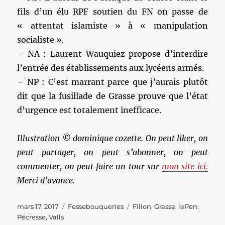
fils d’un élu RPF soutien du FN on passe de
« attentat islamiste » à « manipulation
socialiste ».
– NA : Laurent Wauquiez propose d’interdire
l’entrée des établissements aux lycéens armés.
– NP : C’est marrant parce que j’aurais plutôt
dit que la fusillade de Grasse prouve que l’état
d’urgence est totalement inefficace.
Illustration © dominique cozette. On peut liker, on
peut partager, on peut s’abonner, on peut
commenter, on peut faire un tour sur
mon site ici.
Merci d’avance.
Publié
Catégories
Étiquettes
mars 17, 2017
Fessebouqueries
Fillon
,
Grasse
,
lePen
,
le
Pécresse
,
Valls