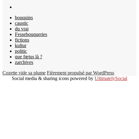
bouquins
caustic
du vrai
Fessebouqueries
fictions
kultur
politic
que fœtus là ?
zarchives
Cozette vide sa plume
Fièrement propulsé par WordPress
Social media & sharing icons powered by
UltimatelySocial