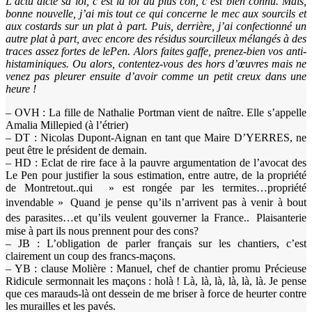
L’actu dicte sa loi, c’est la loi du plus con, c’est bien connu. Mais,
bonne nouvelle, j’ai mis tout ce qui concerne le mec aux sourcils et
aux costards sur un plat à part. Puis, derrière, j’ai confectionné un
autre plat à part, avec encore des résidus sourcilleux mélangés à des
traces assez fortes de lePen. Alors faites gaffe, prenez-bien vos anti-
histaminiques. Ou alors, contentez-vous des hors d’œuvres mais ne
venez pas pleurer ensuite d’avoir comme un petit creux dans une
heure !
– OVH : La fille de Nathalie Portman vient de naître. Elle s’appelle
Amalia Millepied (à l’étrier)
– DT : Nicolas Dupont-Aignan en tant que Maire D’YERRES, ne
peut être le président de demain.
– HD : Eclat de rire face à la pauvre argumentation de l’avocat des
Le Pen pour justifier la sous estimation, entre autre, de la propriété
de Montretout..qui » est rongée par les termites…propriété
invendable » Quand je pense qu’ils n’arrivent pas à venir à bout
des parasites…et qu’ils veulent gouverner la France.. Plaisanterie
mise à part ils nous prennent pour des cons?
– JB : L’obligation de parler français sur les chantiers, c’est
clairement un coup des francs-maçons.
– YB : clause Molière : Manuel, chef de chantier promu Précieuse
Ridicule sermonnait les maçons : holà ! Là, là, là, là, là, là. Je pense
que ces marauds-là ont dessein de me briser à force de heurter contre
les murailles et les pavés.