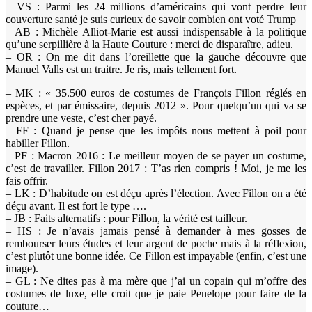
– VS : Parmi les 24 millions d’américains qui vont perdre leur
couverture santé je suis curieux de savoir combien ont voté Trump
– AB : Michèle Alliot-Marie est aussi indispensable à la politique
qu’une serpillière à la Haute Couture : merci de disparaître, adieu.
– OR : On me dit dans l’oreillette que la gauche découvre que
Manuel Valls est un traitre. Je ris, mais tellement fort.
– MK : « 35.500 euros de costumes de François Fillon réglés en
espèces, et par émissaire, depuis 2012 ». Pour quelqu’un qui va se
prendre une veste, c’est cher payé.
– FF : Quand je pense que les impôts nous mettent à poil pour
habiller Fillon.
– PF : Macron 2016 : Le meilleur moyen de se payer un costume,
c’est de travailler. Fillon 2017 : T’as rien compris ! Moi, je me les
fais offrir.
– LK : D’habitude on est déçu après l’élection. Avec Fillon on a été
déçu avant. Il est fort le type ….
– JB : Faits alternatifs : pour Fillon, la vérité est tailleur.
– HS : Je n’avais jamais pensé à demander à mes gosses de
rembourser leurs études et leur argent de poche mais à la réflexion,
c’est plutôt une bonne idée. Ce Fillon est impayable (enfin, c’est une
image).
– GL : Ne dites pas à ma mère que j’ai un copain qui m’offre des
costumes de luxe, elle croit que je paie Penelope pour faire de la
couture…