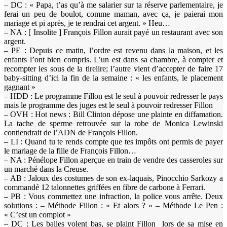
– DC : « Papa, t’as qu’à me salarier sur ta réserve parlementaire, je
ferai un peu de boulot, comme maman, avec ça, je paierai mon
mariage et pi après, je te rendrai cet argent. » Heu…
– NA : [ Insolite ] François Fillon aurait payé un restaurant avec son
argent.
– PE : Depuis ce matin, l’ordre est revenu dans la maison, et les
enfants l’ont bien compris. L’un est dans sa chambre, à compter et
recompter les sous de la tirelire; l’autre vient d’accepter de faire 17
baby-sitting d’ici la fin de la semaine : « les enfants, le placement
gagnant »
– HDD : Le programme Fillon est le seul à pouvoir redresser le pays
mais le programme des juges est le seul à pouvoir redresser Fillon
– OVH : Hot news : Bill Clinton dépose une plainte en diffamation.
La tache de sperme retrouvée sur la robe de Monica Lewinski
contiendrait de l’ADN de François Fillon.
– LI : Quand tu te rends compte que tes impôts ont permis de payer
le mariage de la fille de François Fillon…
– NA : Pénélope Fillon aperçue en train de vendre des casseroles sur
un marché dans la Creuse.
– AB : Jaloux des costumes de son ex-laquais, Pinocchio Sarkozy a
commandé 12 talonnettes griffées en fibre de carbone à Ferrari.
– PB : Vous commettez une infraction, la police vous arrête. Deux
solutions : – Méthode Fillon : « Et alors ? » – Méthode Le Pen :
« C’est un complot »
– DC : Les balles volent bas, se plaint Fillon lors de sa mise en