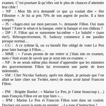
examen. C’est pourtant là qu’elles ont le plus de chances d’atteindre
leur cible !
– NP : Mon fils m’a demandé ce que ça voulait dire « être
Filloniste ». Je lui ai pris 70% de son argent de poche. Il a bien
compris.
– JS : «Jugez-moi sur mon parcours !», demande Fillon. Oui mais
lequel ? Entre le sénat et la banque, entre la banque et son château ?
– DP : F. Fillon qui se surnomme lui-même « Le balafré » (sans
rire!). Rétrospectivement, N. Sarkozy commence à me paraître
presque normal…
– CG : A ce rythme là, on va bientôt être obligé de voter Le Pen
pour faire barrage à Fillon…
– MME : « J’avais promis de me retirer si j’étais mis en examen,
mais c’était avant de savoir que je serai mis en examen. »
– NP : Je ne serais même plus étonné d’apprendre que les ministres
des gouvernements Fillon lui reversaient une partie de leurs
indemnités.
– SM : Cher Nicolas Sarkozy, après ton départ, je pensais que l’on
allait se faire chier sur Twitter, merci de nous avoir laissé Francois
Fillon.
– PM : Brigitte Bardot : « Marine Le Pen, je l’aime beaucoup (…)
mais François Fillon est un type bien »…
– JPM : Marine Le Pen et Francois Fillon sont dans un couloir.
Devinez qui ouvre la porte en premier. - Le juge d’instruction ?