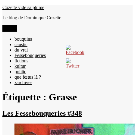
Aller
Cozette vide sa plume
au
Le blog de Dominique Cozette
contenu
Menu
bouquins
caustic
du vrai
Fessebouqueries
fictions
kultur
politic
que fœtus là ?
zarchives
Étiquette :
Grasse
Les Fessebouqueries #348