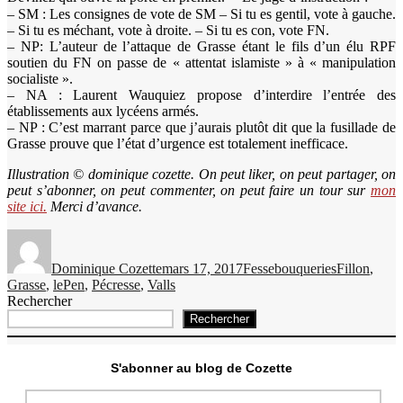
– SM : Les consignes de vote de SM – Si tu es gentil, vote à gauche.
– Si tu es méchant, vote à droite. – Si tu es con, vote FN.
– NP: L’auteur de l’attaque de Grasse étant le fils d’un élu RPF
soutien du FN on passe de « attentat islamiste » à « manipulation
socialiste ».
– NA : Laurent Wauquiez propose d’interdire l’entrée des
établissements aux lycéens armés.
– NP : C’est marrant parce que j’aurais plutôt dit que la fusillade de
Grasse prouve que l’état d’urgence est totalement inefficace.
Illustration © dominique cozette. On peut liker, on peut partager, on
peut s’abonner, on peut commenter, on peut faire un tour sur
mon
site ici.
Merci d’avance.
Auteur
Publié
Catégories
Étiquettes
le
Dominique Cozette
mars 17, 2017
Fessebouqueries
Fillon
,
Grasse
,
lePen
,
Pécresse
,
Valls
Rechercher
Rechercher
S'abonner au blog de Cozette