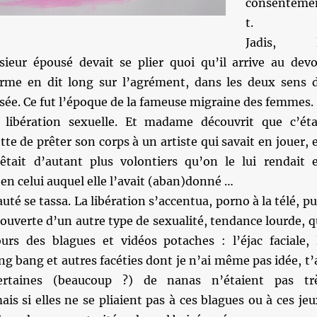
consenteme
t.
Jadis, 
ur épousé devait se plier quoi qu’il arrive au devo
erme en dit long sur l’agrément, dans les deux sens 
sée. Ce fut l’époque de la fameuse migraine des femmes.
 libération sexuelle. Et madame découvrit que c’éta
e de prêter son corps à un artiste qui savait en jouer, 
prêtait d’autant plus volontiers qu’on le lui rendait 
’en celui auquel elle l’avait (aban)donné …
uté se tassa. La libération s’accentua, porno à la télé, pu
couverte d’un autre type de sexualité, tendance lourde, q
ours des blagues et vidéos potaches : l’éjac faciale, 
ng bang et autres facéties dont je n’ai même pas idée, t’
ertaines (beaucoup ?) de nanas n’étaient pas tr
is si elles ne se pliaient pas à ces blagues ou à ces jeu