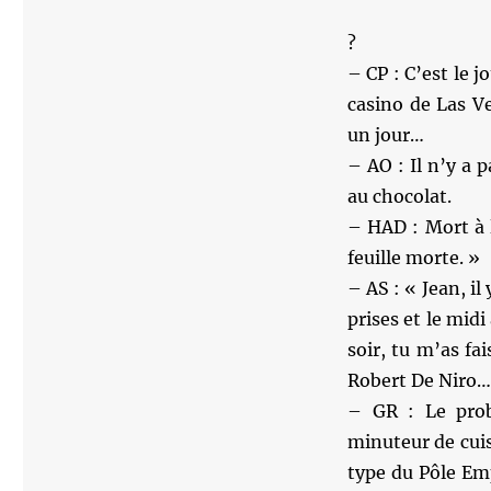
?
– CP : C’est le 
casino de Las Ve
un jour…
– AO : Il n’y a 
au chocolat.
– HAD : Mort à l
feuille morte. »
– AS : « Jean, il
prises et le midi
soir, tu m’as f
Robert De Niro… 
– GR : Le pro
minuteur de cuis
type du Pôle Emp