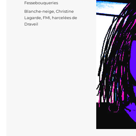
le
Catégories
Fessebouqueries
Étiquettes
Blanche-neige
,
Christine
Lagarde
,
FMI
,
harcelées de
Draveil