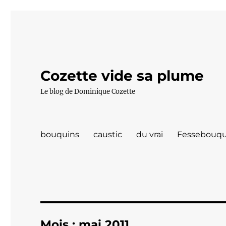
Cozette vide sa plume
Le blog de Dominique Cozette
bouquins
caustic
du vrai
Fessebouqu
Mois :
mai 2011