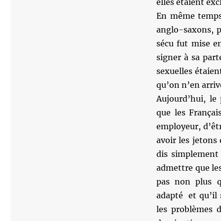
elles étaient exc
En même temps, 
anglo-saxons, p
sécu fut mise e
signer à sa par
sexuelles étaie
qu’on n’en arriv
Aujourd’hui, le
que les Françai
employeur, d’êtr
avoir les jeton
dis simplement 
admettre que le
pas non plus q
adapté et qu’il
les problèmes d