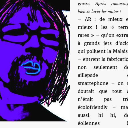
grasse. Après ramassag
bien se laver les mains !
– AR : de mieux 
mieux ! les « terr
rares » – qu’on extra
à grands jets d’aci
qui polluent la Malais
– entrent la fabricati
non seulement d
aillepade e
smartephone – on 
doutait que tout 
n’était pas tr
écolofriendly – ma
aussi, hi hi, d
éoliennes !!