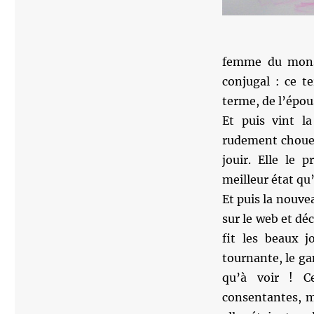
femme du monsie
conjugal : ce t
terme, de l’épou
Et puis vint la
rudement chouett
jouir. Elle le 
meilleur état qu
Et puis la nouvea
sur le web et dé
fit les beaux j
tournante, le ga
qu’à voir ! C
consentantes, ma