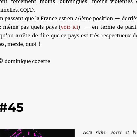
ont forcément moins lourdingues, moins violentes 
inelles. CQFD.
en passant que la France est en 46ème position — derriè
z même pas quels pays (
voir ici
) — en terme de parit
 qu’on arrête de dire que ce pays est très respectueux d
es, merde, quoi !
 © dominique cozette
 #45
Actu riche, obèse et bi