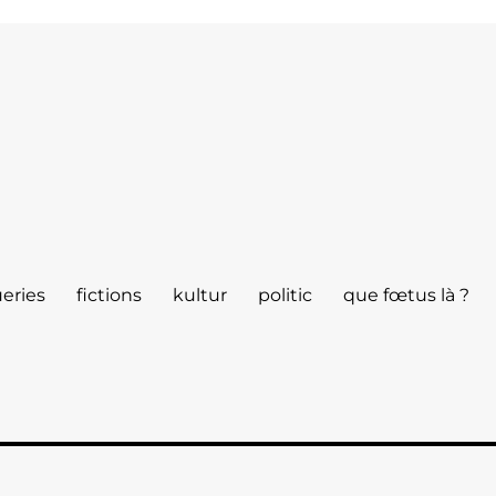
eries
fictions
kultur
politic
que fœtus là ?