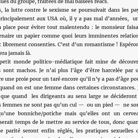
lues du groupe, traitées de mal baisées réacs.
la lutte contre le sexisme se poursuivait dans les pa
rincipalement aux USA où, il y a pas mal d’années, u
n place pour éviter tout malentendu : le monsieur faisa
tenaire un papier comme quoi leurs imminentes relatio
nt librement consenties. C’est d’un romantisme ! Espéro
era jamais là.
 petit monde politico-médiatique fait mine de découvr
s sont machos. Je n’ai plus l’âge d’être harcelée par 
e une proie pour un taré encore qu’il n’y a pas d’âge po
s quand on est une femme dans certaines circonstances. 
que quand les dirigeants au sens large se décideront
s femmes ne sont pas qu’un cul — ou un pied — ne so
u’une bonniche/potiche mais qu’elles ont un cerve
 serait temps de le mettre au service de tous, donc qua
e parité seront enfin réglés, les pratiques sexuelles 