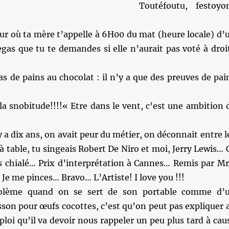
Toutéfoutu, festoyo
jour où ta mère t’appelle à 6H00 du mat (heure locale) d’
gas que tu te demandes si elle n’aurait pas voté à droi
pas de pains au chocolat : il n’y a que des preuves de pai
a snobitude!!!!« Etre dans le vent, c’est une ambition 
 y a dix ans, on avait peur du métier, on déconnait entre l
 à table, tu singeais Robert De Niro et moi, Jerry Lewis… 
ais chialé… Prix d’interprétation à Cannes… Remis par M
Je me pinces… Bravo… L’Artiste! I love you !!!
blème quand on se sert de son portable comme d’
son pour œufs cocottes, c’est qu’on peut pas expliquer 
loi qu’il va devoir nous rappeler un peu plus tard à cau