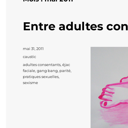
Entre adultes co
Publié
mai 31, 2011
le
Catégories
caustic
Étiquettes
adultes consentants
,
éjac
faciale
,
gang bang
,
parité
,
pratiques sexuelles
,
sexisme