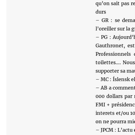
qu’on sait pas r
durs
– GR : se deman
l’oreiller sur la 
– PG : Aujourd’h
Gauthronet, es
Professionnels
toilettes…. Nou
supporter sa ma
– MC : Íslensk e
– AB a commenté 
000 dollars par 
FMI + présidenc
interets et/ou 1
on ne pourra mi
– JPCM : L’actu