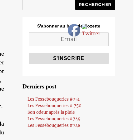
RECHERCHER
S'abonner au blog de Cozette
ne
er
ot
,
Derniers post
ue
Les Fessebouqueries #751
.
Les Fessebouqueries # 750
Son odeur après la pluie
,
Les Fessebouqueries #749
la
Les Fessebouqueries #748
du