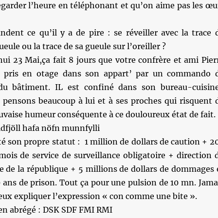
egarder l’heure en téléphonant et qu’on aime pas les œu
dent ce qu’il y a de pire : se réveiller avec la trace 
gueule ou la trace de sa gueule sur l’oreiller ?
ui 23 Mai,ça fait 8 jours que votre confrère et ami Pier
t pris en otage dans son appart’ par un commando 
 du bâtiment. IL est confiné dans son bureau-cuisin
s pensons beaucoup à lui et à ses proches qui risquent 
uvaise humeur conséquente à ce douloureux état de fait.
ldfjöll hafa nöfn munnfylli
son propre statut : 1 million de dollars de caution + 2
mois de service de surveillance obligatoire + direction 
e de la république + 5 millions de dollars de dommages 
0 ans de prison. Tout ça pour une pulsion de 10 mn. Jama
eux expliquer l’expression « con comme une bite ».
 en abrégé : DSK SDF FMI RMI