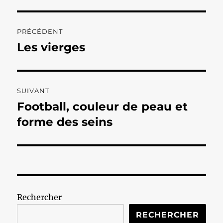
Navigation
PRÉCÉDENT
de
Les vierges
Publication
précédente :
l’article
SUIVANT
Football, couleur de peau et
Publication
suivante :
forme des seins
Rechercher
RECHERCHER