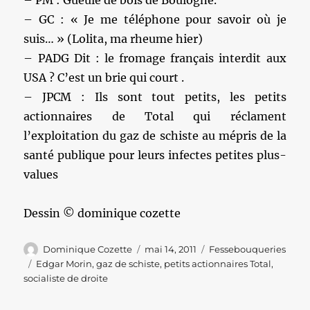
– PM : Gueule de bois de Boulogne.
– GC : « Je me téléphone pour savoir où je
suis… » (Lolita, ma rheume hier)
– PADG Dit : le fromage français interdit aux
USA ? C’est un brie qui court .
– JPCM : Ils sont tout petits, les petits
actionnaires de Total qui réclament
l’exploitation du gaz de schiste au mépris de la
santé publique pour leurs infectes petites plus-
values
Dessin © dominique cozette
Auteur
Publié
Catégories
Dominique Cozette
mai 14, 2011
Fessebouqueries
le
Étiquettes
Edgar Morin
,
gaz de schiste
,
petits actionnaires Total
,
socialiste de droite