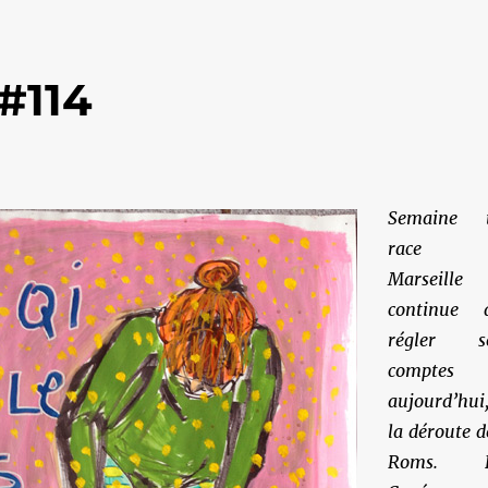
#114
Semaine 
race 
Marseille
continue 
régler s
comptes
aujourd’hui
la déroute d
Roms. E