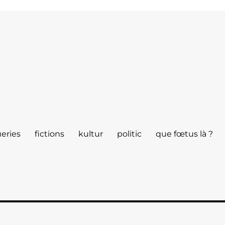
eries
fictions
kultur
politic
que fœtus là ?