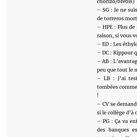
chorizo/brebis)
– SG : Je ne suis
de torreros mort
– HPE : Plus de
raison, si vous v
– ED : Les éthyl
– DC : Kippour qu
– AB : L’avantag
peu que tout le 
– LB : J’ai tes
tombées comme d
!
– CV se demande 
si le collège d’à
– PG : Ça va enf
des banques e