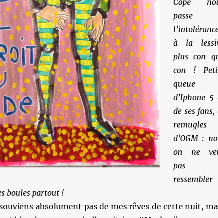
Copé no
passe
l’intoléranc
à la lessi
plus con q
con ! Peti
queue
d’Iphone 5 
de ses fans, 
remugles
d’OGM : no
on ne ve
pas
ressembler
es boules partout !
 souviens absolument pas de mes rêves de cette nuit, ma