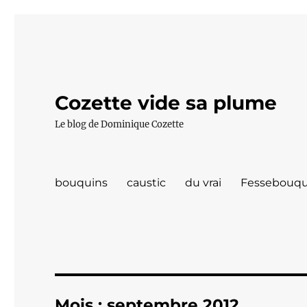
Cozette vide sa plume
Le blog de Dominique Cozette
bouquins
caustic
du vrai
Fessebouqu
Mois :
septembre 2012