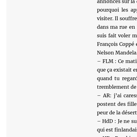
annonces sur la
pourquoi les ap
visiter. Il souff
dans ma rue en r
suis fait voler
François Coppé
Nelson Mandela
– FLM : Ce mati
que ça existait 
quand tu regard
tremblement de 
– AR: j’ai care
postent des fill
peur de la désert
– HdD : Je ne sui
qui est finlandai