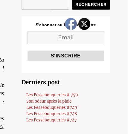
RECHERCHER
S'abonner au blog de Cozette
ta
!
Derniers post
de
es
Les Fessebouqueries # 750
 :
Son odeur après la pluie
Les Fessebouqueries #749
,
Les Fessebouqueries #748
es
Les Fessebouqueries #747
t