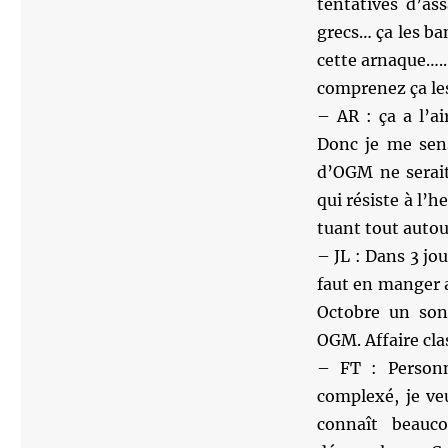
tentatives d’as
grecs… ça les ba
cette arnaque…..
comprenez ça les
– AR : ça a l’a
Donc je me sen
d’OGM ne serait
qui résiste à l’
tuant tout autou
– JL : Dans 3 jo
faut en manger a
Octobre un son
OGM. Affaire clas
– FT : Personn
complexé, je ve
connaît beauc