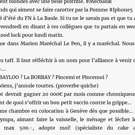
taient blondes avec une belle poitrine. #Mecbasik
nds qui aiment se faire carotter par la Pomme #Iphone5
 d’été du FN à La Baule. Si tu ne le savais pas et que tu 
 vendredi en disant à tes collègues que tu partais en we
good luck pour lundi matin.
que dans Marion Maréchal Le Pen, il y a maréchal. Nous
 taff. Il faut réfléchir à un nom pour l’alliance à venir 
o….
BAYLOO ? La BORBAY ? Pincemi et Pincemoi ?
eviens, j’annule tourtes. (proverbe quiche)
ot devrait gagner 20 000€ par mois comme chroniqueu
t de quoi s’offrir un bon petit vaccin contre la grippe…
une chambre en colocation à Genève dès que possible… 
sympa, aimant faire la vaisselle, le ménage et lécher l
t max 500.-, adopte moi! (spécialiste du cake 