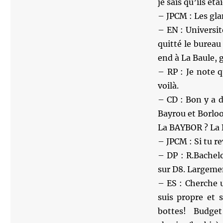
je sais qu’ils é
– JPCM : Les gla
– EN : Université
quitté le bureau
end à La Baule, 
– RP : Je note 
voilà.
– CD : Bon y a du
Bayrou et Borlo
La BAYBOR ? La 
– JPCM : Si tu r
– DP : R.Bachel
sur D8. Largemen
– ES : Cherche 
suis propre et 
bottes! Budge