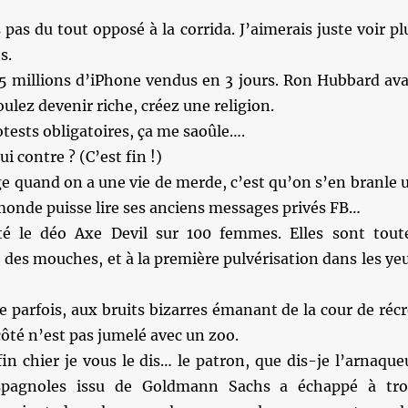
 pas du tout opposé à la corrida. J’aimerais juste voir pl
s.
 5 millions d’iPhone vendus en 3 jours. Ron Hubbard ava
oulez devenir riche, créez une religion.
otests obligatoires, ça me saoûle….
i contre ? (C’est fin !)
e quand on a une vie de merde, c’est qu’on s’en branle 
monde puisse lire ses anciens messages privés FB…
té le déo Axe Devil sur 100 femmes. Elles sont tout
es mouches, et à la première pulvérisation dans les ye
parfois, aux bruits bizarres émanant de la cour de récr
 côté n’est pas jumelé avec un zoo.
in chier je vous le dis… le patron, que dis-je l’arnaque
spagnoles issu de Goldmann Sachs a échappé à tro