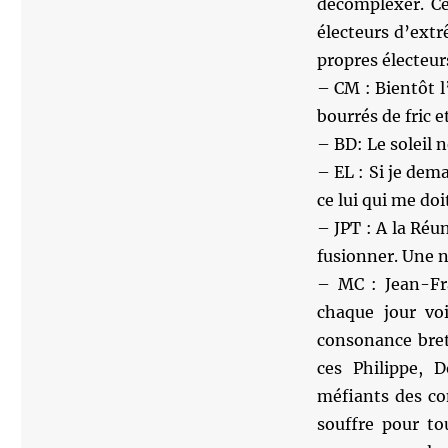
décomplexer. Ce
électeurs d’extr
propres électeur
– CM : Bientôt l
bourrés de fric e
– BD: Le soleil n
– EL : Si je dem
ce lui qui me doit
– JPT : A la Réu
fusionner. Une 
– MC : Jean-Fra
chaque jour vo
consonance bret
ces Philippe, 
méfiants des co
souffre pour to