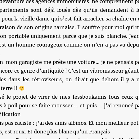
 devanture des agences immobilières, ne comprennent p
partements sont déjà loués dès qu’ils demandent à l
re pour la vieille dame qui s’est fait arracher sa chaîne en 
aison de son origine tarnaise. Il souffre pour moi qui 
 mon portable uniquement parce que je suis blanche. Jea
 est un homme courageux comme on n’en a pas vu depu
.
n, mon garagiste me prête une voiture… je ne pensais p
encore ce genre d’antiquité ! C’est un vibromasseur géan
es dans les rétroviseurs, on dirait que dehors il y a 
terre !!
ssé le projet de virer de mes fessboukamis tous ceux q
es à poil pour se faire mousser … et puis … j’ai renoncé p
ification
s pas raciste : j’ai des amis albinos. Et mon meilleur pot
s, est roux. Et donc plus blanc qu’un Français