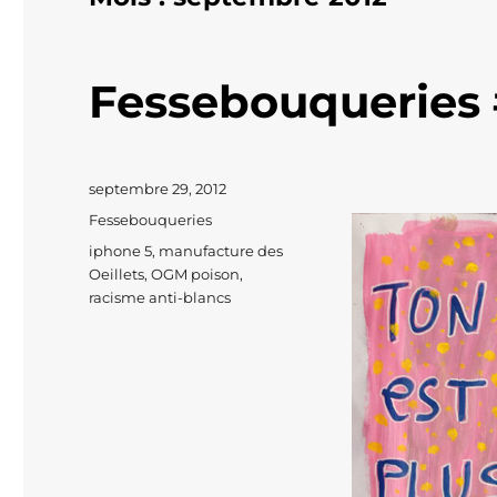
Fessebouqueries 
Publié
septembre 29, 2012
le
Catégories
Fessebouqueries
Étiquettes
iphone 5
,
manufacture des
Oeillets
,
OGM poison
,
racisme anti-blancs