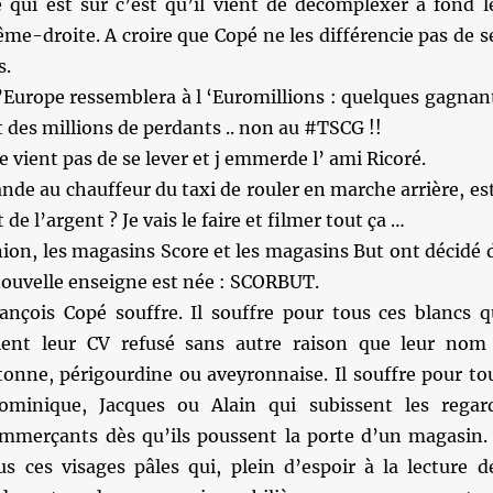
 qui est sûr c’est qu’il vient de décomplexer à fond l
ême-droite. A croire que Copé ne les différencie pas de s
s.
’Europe ressemblera à l ‘Euromillions : quelques gagnan
t des millions de perdants .. non au #TSCG !!
e vient pas de se lever et j emmerde l’ ami Ricoré.
ande au chauffeur du taxi de rouler en marche arrière, es
 de l’argent ? Je vais le faire et filmer tout ça …
nion, les magasins Score et les magasins But ont décidé 
nouvelle enseigne est née : SCORBUT.
nçois Copé souffre. Il souffre pour tous ces blancs q
ient leur CV refusé sans autre raison que leur nom
onne, périgourdine ou aveyronnaise. Il souffre pour to
Dominique, Jacques ou Alain qui subissent les regar
mmerçants dès qu’ils poussent la porte d’un magasin. 
us ces visages pâles qui, plein d’espoir à la lecture d