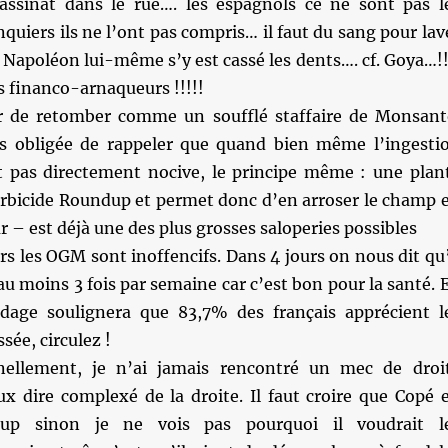
sassinat dans le rue…. les espagnols ce ne sont pas l
nquiers ils ne l’ont pas compris… il faut du sang pour lav
 Napoléon lui-même s’y est cassé les dents…. cf. Goya…!!
 financo-arnaqueurs !!!!!
ir de retomber comme un soufflé staffaire de Monsant
s obligée de rappeler que quand bien même l’ingesti
 pas directement nocive, le principe même : une plan
herbicide Roundup et permet donc d’en arroser le champ 
r – est déjà une des plus grosses saloperies possibles
urs les OGM sont inoffencifs. Dans 4 jours on nous dit qu’
u moins 3 fois par semaine car c’est bon pour la santé. 
dage soulignera que 83,7% des français apprécient l
sée, circulez !
ellement, je n’ai jamais rencontré un mec de droi
ux dire complexé de la droite. Il faut croire que Copé 
oup sinon je ne vois pas pourquoi il voudrait l