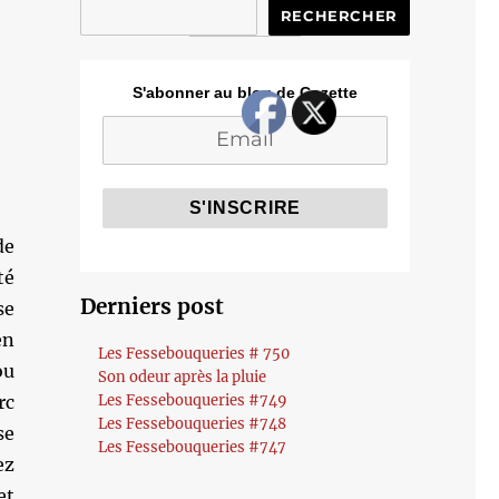
RECHERCHER
S'abonner au blog de Cozette
de
té
Derniers post
se
en
Les Fessebouqueries # 750
ou
Son odeur après la pluie
rc
Les Fessebouqueries #749
Les Fessebouqueries #748
se
Les Fessebouqueries #747
ez
et