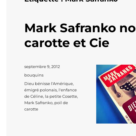
Mark Safranko nou
carotte et Cie
Publié
septembre 9, 2012
le
Catégories
bouquins
Étiquettes
Dieu bénisse l'Amérique
,
émigré polonais
,
l'enfance
de Céline
,
la petite Cosette
,
Mark Safranko
,
poil de
carotte