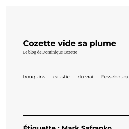
Cozette vide sa plume
Le blog de Dominique Cozette
bouquins
caustic
du vrai
Fessebouqu
Étiquette :
Mark Safranko