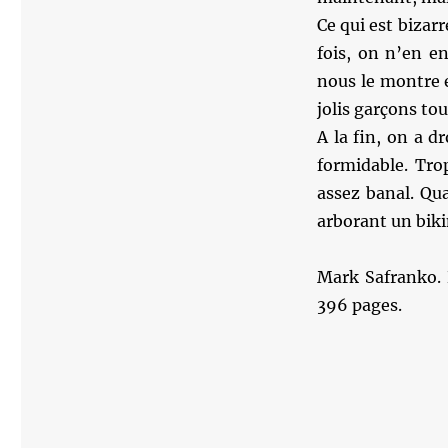
Ce qui est bizarr
fois, on n’en en
nous le montre e
jolis garçons tou
A la fin, on a d
formidable. Trop
assez banal. Qua
arborant un bikin
Mark Safranko. 
396 pages.