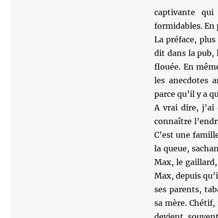
captivante qu
formidables. En p
La préface, plu
dit dans la pub, 
flouée. En même 
les anecdotes a
parce qu’il y a 
A vrai dire, j’a
connaître l’endr
C’est une famille
la queue, sachan
Max, le gaillard
Max, depuis qu’i
ses parents, ta
sa mère. Chétif,
devient souvent