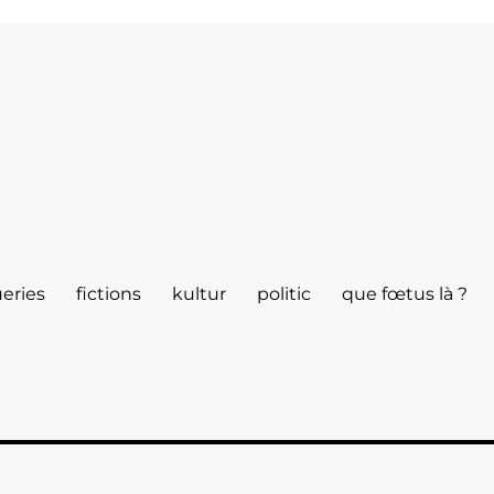
eries
fictions
kultur
politic
que fœtus là ?