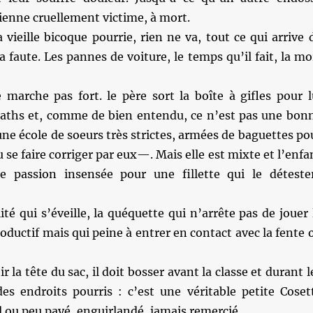
vienne cruellement victime, à mort.
a vieille bicoque pourrie, rien ne va, tout ce qui arrive 
a faute. Les pannes de voiture, le temps qu’il fait, la mo
 marche pas fort. le père sort la boîte à gifles pour l
aths et, comme de bien entendu, ce n’est pas une bon
ne école de soeurs très strictes, armées de baguettes po
 se faire corriger par eux—. Mais elle est mixte et l’enfa
e passion insensée pour une fillette qui le déteste
ité qui s’éveille, la quéquette qui n’arrête pas de jouer 
ductif mais qui peine à entrer en contact avec la fente 
ir la tête du sac, il doit bosser avant la classe et durant l
es endroits pourris : c’est une véritable petite Coset
 ou peu payé, enguirlandé, jamais remercié.