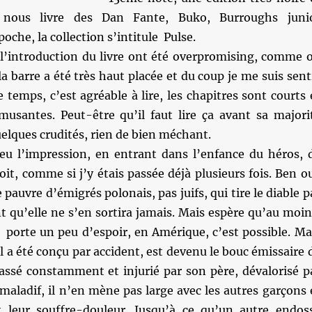
i nous livre des Dan Fante, Buko, Burroughs juni
oche, la collection s’intitule Pulse.
s l’introduction du livre ont été overpromising, comme 
la barre a été très haut placée et du coup je me suis sent
temps, c’est agréable à lire, les chapitres sont courts 
musantes. Peut-être qu’il faut lire ça avant sa majori
quelques crudités, rien de bien méchant.
i eu l’impression, en entrant dans l’enfance du héros, 
oit, comme si j’y étais passée déjà plusieurs fois. Ben ou
 pauvre d’émigrés polonais, pas juifs, qui tire le diable p
t qu’elle ne s’en sortira jamais. Mais espère qu’au moin
, porte un peu d’espoir, en Amérique, c’est possible. Ma
l a été conçu par accident, est devenu le bouc émissaire 
bassé constamment et injurié par son père, dévalorisé p
 maladif, il n’en mène pas large avec les autres garçons 
 leur souffre-douleur. Jusqu’à ce qu’un autre endos