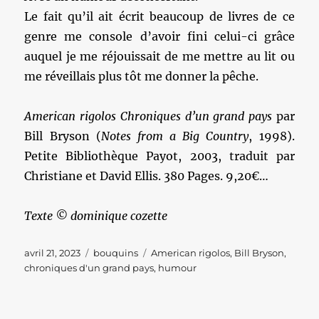
Le fait qu’il ait écrit beaucoup de livres de ce
genre me console d’avoir fini celui-ci grâce
auquel je me réjouissait de me mettre au lit ou
me réveillais plus tôt me donner la pêche.
American rigolos Chroniques d’un grand pays
par
Bill Bryson (
Notes from a Big Country
, 1998).
Petite Bibliothèque Payot, 2003, traduit par
Christiane et David Ellis. 380 Pages. 9,20€…
Texte © dominique cozette
Publié
Catégories
Étiquettes
avril 21, 2023
bouquins
American rigolos
,
Bill Bryson
,
le
chroniques d'un grand pays
,
humour