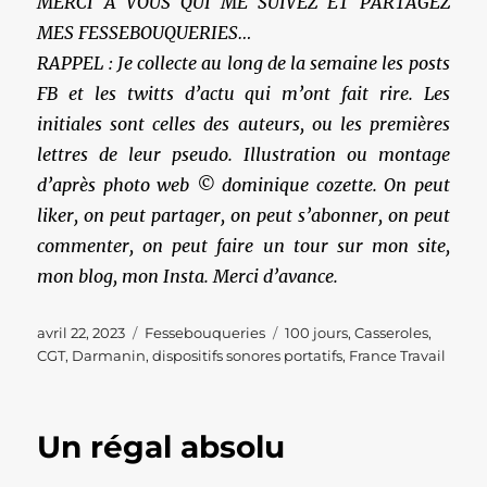
MERCI À VOUS QUI ME SUIVEZ ET PARTAGEZ
MES FESSEBOUQUERIES…
RAPPEL : Je collecte au long de la semaine les posts
FB et les twitts d’actu qui m’ont fait rire. Les
initiales sont celles des auteurs, ou les premières
lettres de leur pseudo. Illustration ou montage
d’après photo web © dominique cozette. On peut
liker, on peut partager, on peut s’abonner, on peut
commenter, on peut faire un tour sur mon site,
mon blog, mon Insta. Merci d’avance.
Publié
Catégories
Étiquettes
avril 22, 2023
Fessebouqueries
100 jours
,
Casseroles
,
le
CGT
,
Darmanin
,
dispositifs sonores portatifs
,
France Travail
Un régal absolu