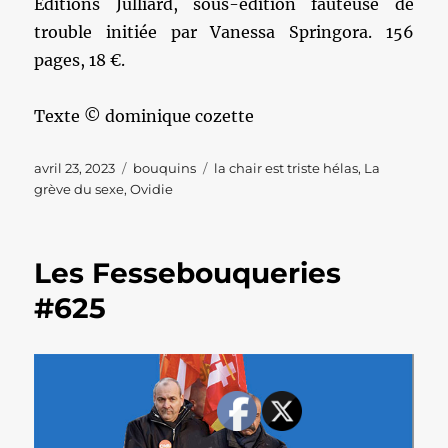
Editions Julliard, sous-édition fauteuse de
trouble initiée par Vanessa Springora. 156
pages, 18 €.
Texte © dominique cozette
Publié
Catégories
Étiquettes
avril 23, 2023
bouquins
la chair est triste hélas
,
La
le
grève du sexe
,
Ovidie
Les Fessebouqueries
#625