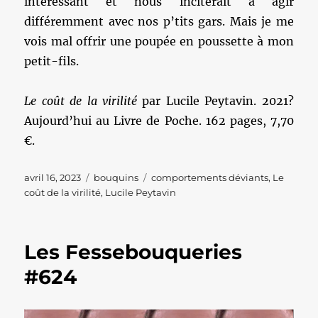
intéressant et nous inciterait à agir
différemment avec nos p’tits gars. Mais je me
vois mal offrir une poupée en poussette à mon
petit-fils.
Le coût de la virilité
par Lucile Peytavin. 2021?
Aujourd’hui au Livre de Poche. 162 pages, 7,70
€.
Publié
Catégories
Étiquettes
avril 16, 2023
bouquins
comportements déviants
,
Le
le
coût de la virilité
,
Lucile Peytavin
Les Fessebouqueries
#624