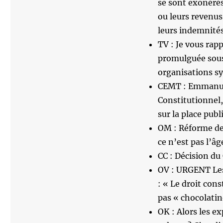
se sont exonérés
ou leurs revenus
leurs indemnité
TV : Je vous rap
promulguée sous 4
organisations sy
CEMT : Emmanuel 
Constitutionnel,
sur la place publ
OM : Réforme de
ce n’est pas l’âg
CC : Décision du 
OV : URGENT Les 
: « Le droit cons
pas « chocolatin
OK : Alors les e