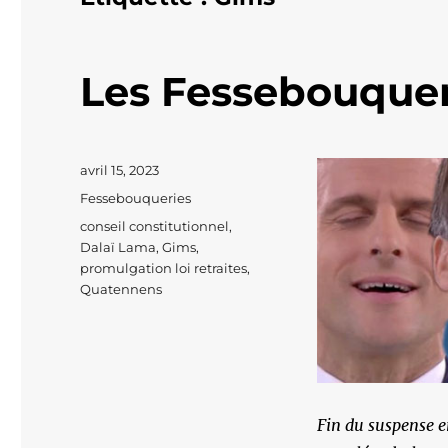
Les Fessebouquer
Publié
avril 15, 2023
le
Catégories
Fessebouqueries
Étiquettes
conseil constitutionnel
,
Dalaï Lama
,
Gims
,
promulgation loi retraites
,
Quatennens
Fin du suspense e