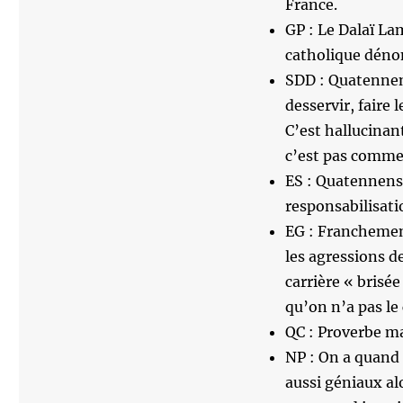
France.
GP : Le Dalaï La
catholique déno
SDD : Quatennens
desservir, faire 
C’est hallucina
c’est pas comme 
ES : Quatennens 
responsabilisatio
EG : Franchement
les agressions d
carrière « brisé
qu’on n’a pas le 
QC : Proverbe ma
NP : On a quand
aussi géniaux al