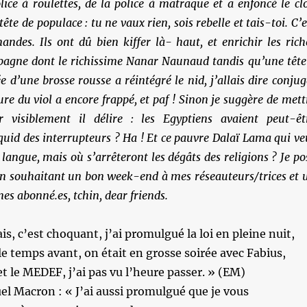
lice à roulettes, de la police à matraque et a enfoncé le cl
tête de populace : tu ne vaux rien, sois rebelle et tais-toi. C’e
ndes. Ils ont dû bien kiffer là- haut, et enrichir les rich
agne dont le richissime Nanar Naunaud tandis qu’une tête
 d’une brosse rousse a réintégré le nid, j’allais dire conjug
ture du viol a encore frappé, et paf ! Sinon je suggère de mett
visiblement il délire : les Egyptiens avaient peut-êt
s quid des interrupteurs ? Ha ! Et ce pauvre Dalaï Lama qui ve
 langue, mais où s’arrêteront les dégâts des religions ? Je po
en souhaitant un bon week-end à mes réseauteurs/trices et 
s abonné.es, tchin, dear friends.
is, c’est choquant, j’ai promulgué la loi en pleine nuit,
 le temps avant, on était en grosse soirée avec Fabius,
t le MEDEF, j’ai pas vu l’heure passer. » (EM)
 Macron : « J’ai aussi promulgué que je vous