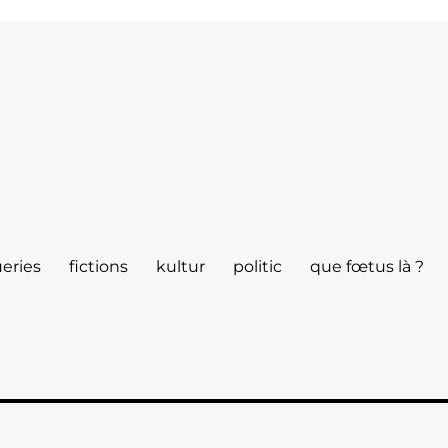
eries
fictions
kultur
politic
que fœtus là ?