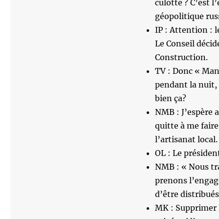
culotte ? C’est l
géopolitique ru
IP : Attention : 
Le Conseil décid
Construction.
TV : Donc « Man
pendant la nuit,
bien ça?
NMB : J’espère a
quitte à me faire
l’artisanat local.
OL : Le président
NMB : « Nous tra
prenons l’engag
d’être distribué
MK : Supprimer le