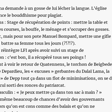
ma demande à un gosse de lui lécher la langue. L’église
nce le bouddhisme pour plagiat.
 : Stage de récupération de points : mettre la table et
les courses, la bouffe, le ménage et s’occuper des gosses.
nt, mais pour son pote Manuel Bompard, mettre une gifle
battre sa femme tous les jours (?!?!?).
réintègre LFI après avoir suivi un stage de
n : c’est bon, il a récupéré tous ses poings !
 à voir le retour de Quatennens, le torchon de Beigbede
e Depardieu, les « excuses » gerbantes du Dalaï Lama, la
e » de Depp tout ça dans un flot de minimisations, on se d
cul sorti des ronces du patriarcat.
sculin : « Je peux mettre ça dans ton sac à main ? »
 même beaucoup de chances d’avoir des gouvernants
ors qu’on est cons comme des balais et qu’on ne