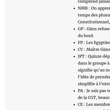
comprend jamais 
NMB : On apprend
temps des pharao
Constitutionnel
GP : Gims refuse 
du bord.
FP : Les Egyptie
CV : Maître Gims
JPT : Quinze dép
dans le groupe à
signifie qu’au m
l’idée de prendr
simplifie à l’ext
PA : Je sais pas 
de la CGT, beauc
CE : Les membres