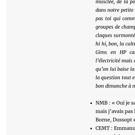
musclée, de la po
dans notre petite 
pas toi qui comma
groupes de champ
claques surmontée
hi hi, bon, la cul
Gims en HP car 
l’électricité mai
qu’on lui baise la
la question tout 
bon dimanche à me
NMB : « Oui je sa
mais j’avais pas
Borne, Dussopt e
CEMT : Emmanuel