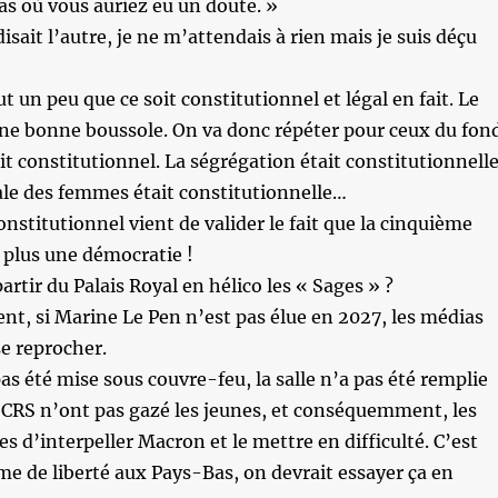
s où vous auriez eu un doute. »
ait l’autre, je ne m’attendais à rien mais je suis déçu
t un peu que ce soit constitutionnel et légal en fait. Le
une bonne boussole. On va donc répéter pour ceux du fon
it constitutionnel. La ségrégation était constitutionnelle
gale des femmes était constitutionnelle…
onstitutionnel vient de valider le fait que la cinquième
 plus une démocratie !
partir du Palais Royal en hélico les « Sages » ?
t, si Marine Le Pen n’est pas élue en 2027, les médias
se reprocher.
 pas été mise sous couvre-feu, la salle n’a pas été remplie
s CRS n’ont pas gazé les jeunes, et conséquemment, les
es d’interpeller Macron et le mettre en difficulté. C’est
me de liberté aux Pays-Bas, on devrait essayer ça en