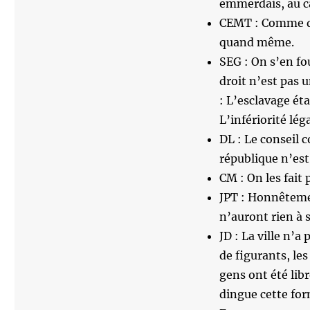
emmerdais, au ca
CEMT : Comme dis
quand même.
SEG : On s’en fou
droit n’est pas 
: L’esclavage éta
L’infériorité lé
DL : Le conseil c
république n’est
CM : On les fait 
JPT : Honnêtemen
n’auront rien à 
JD : La ville n’a
de figurants, le
gens ont été libr
dingue cette for