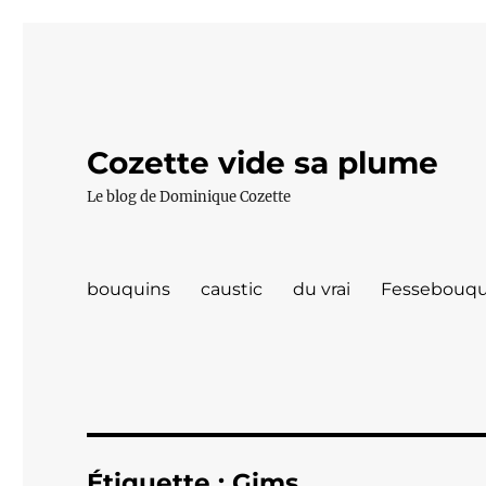
Cozette vide sa plume
Le blog de Dominique Cozette
bouquins
caustic
du vrai
Fessebouqu
Étiquette :
Gims