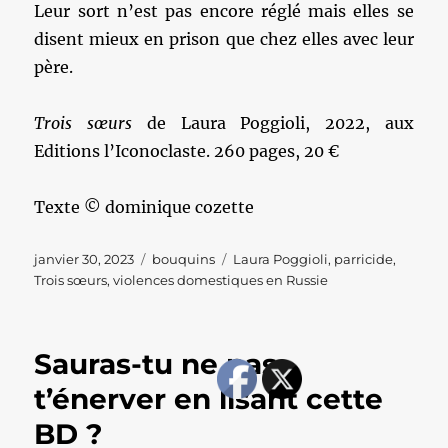
Leur sort n’est pas encore réglé mais elles se
disent mieux en prison que chez elles avec leur
père.
Trois sœurs
de Laura Poggioli, 2022, aux
Editions l’Iconoclaste. 260 pages, 20 €
Texte © dominique cozette
Publié
Catégories
Étiquettes
janvier 30, 2023
bouquins
Laura Poggioli
,
parricide
,
le
Trois sœurs
,
violences domestiques en Russie
Sauras-tu ne pas
t’énerver en lisant cette
BD ?