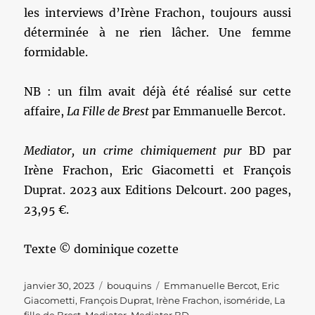
les interviews d’Irène Frachon, toujours aussi
déterminée à ne rien lâcher. Une femme
formidable.
NB : un film avait déjà été réalisé sur cette
affaire,
La Fille de Brest
par Emmanuelle Bercot.
Mediator, un crime chimiquement pur
BD par
Irène Frachon, Eric Giacometti et François
Duprat. 2023 aux Editions Delcourt. 200 pages,
23,95 €.
Texte © dominique cozette
Publié
Catégories
Étiquettes
janvier 30, 2023
bouquins
Emmanuelle Bercot
,
Eric
le
Giacometti
,
François Duprat
,
Irène Frachon
,
isoméride
,
La