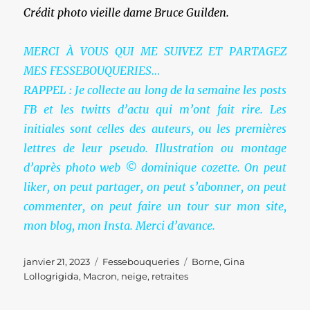
Crédit photo vieille dame Bruce Guilden.
MERCI À VOUS QUI ME SUIVEZ ET PARTAGEZ
MES FESSEBOUQUERIES…
RAPPEL : Je collecte au long de la semaine les posts
FB et les twitts d’actu qui m’ont fait rire. Les
initiales sont celles des auteurs, ou les premières
lettres de leur pseudo. Illustration ou montage
d’après photo web © dominique cozette. On peut
liker, on peut partager, on peut s’abonner, on peut
commenter, on peut faire un tour sur mon site,
mon blog, mon Insta. Merci d’avance.
Publié
Catégories
Étiquettes
janvier 21, 2023
Fessebouqueries
Borne
,
Gina
le
Lollogrigida
,
Macron
,
neige
,
retraites