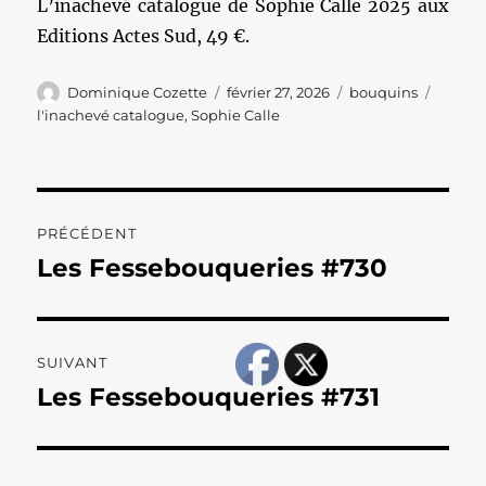
L’inachevé catalogue de Sophie Calle 2025 aux
Editions Actes Sud, 49 €.
Auteur
Publié
Catégories
Étique
Dominique Cozette
février 27, 2026
bouquins
le
l'inachevé catalogue
,
Sophie Calle
Navigation
PRÉCÉDENT
de
Les Fessebouqueries #730
Publication
précédente :
l’article
SUIVANT
Les Fessebouqueries #731
Publication
suivante :