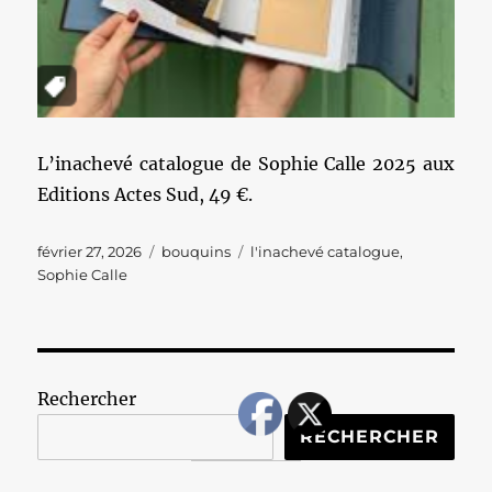
L’inachevé catalogue de Sophie Calle 2025 aux
Editions Actes Sud, 49 €.
Publié
Catégories
Étiquettes
février 27, 2026
bouquins
l'inachevé catalogue
,
le
Sophie Calle
Rechercher
RECHERCHER