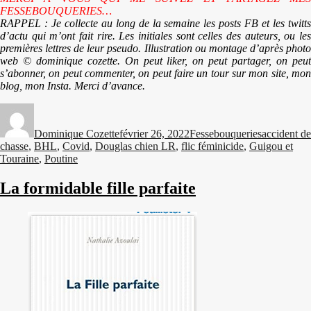
FESSEBOUQUERIES…
RAPPEL : Je collecte au long de la semaine les posts FB et les twitts
d’actu qui m’ont fait rire. Les initiales sont celles des auteurs, ou les
premières lettres de leur pseudo. Illustration ou montage d’après photo
web © dominique cozette. On peut liker, on peut partager, on peut
s’abonner, on peut commenter, on peut faire un tour sur mon site, mon
blog, mon Insta. Merci d’avance.
Auteur
Publié
Catégories
Étiquettes
le
Dominique Cozette
février 26, 2022
Fessebouqueries
accident de
chasse
,
BHL
,
Covid
,
Douglas chien LR
,
flic féminicide
,
Guigou et
Touraine
,
Poutine
La formidable fille parfaite