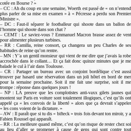
cotée en Bourse ? »
– CC : Ah du coup en une semaine, Woerth est passé de « on n’entend
plus parler de sa mise en examen » à « Pécresse a perdu son Premier
Ministre ».
– DC : Faut-il séparer le footballeur qui shoote dans un ballon de
l’homme qui shoote dans son chat ?
– CEMT : Le saviez-vous ? Emmanuel Macron brasse assez de vent
pour alimenter plusieurs turbines.
– RR : Camilla, reine consort, ça changera un peu Charles de ses
habitudes de reine qu’on rentre.
– MN : Y’a un gentil monsieur qui vient de me dire que j’avais la robe
accrochée dans le collant… Et ça fait donc quinze minutes que je me
balade le cul à l’air dans Toulouse.
– CR : Partager un bureau avec un conjoint bordélique c’est aussi
trouver par hasard une réservation dans un joli hôtel en bord de mer
pour la semaine prochaine. Soit il me fait une surprise, soit il me
trompe : réponse dans quelques jours !
– NP : LA preuve que les complotistes anti-vaxx gilets jaunes qui
montent sur Paris en voiture sont totalement illogiques, c’est qu’ils ont
appelé ça « les convois de la liberté » alors que ça devrait s’appeler
« les cons voient de la dictature. »
– AW : Il paraît que si tu dis « bifteck » trois fois devant ton miroir, y a
Fabien Roussel qui apparaît.
– RR : La meilleure quand même, c’est qu’on risque de rester chez soi
au lieu d’aller se promener à cause de gens qui sont contre tout