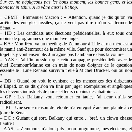
Sur ce, ne négligeons pas les bons moment, les bonnes gens, et les
bons tchin-tchin. A la vôtre aussi ! Et hop.
– CEMT : Emmanuel Macron : « Attention, quand je dis qu’on va
arrêter les énergies fossiles, ça ne veut pas dire qu’on va fermer le
Sénat. »
– HD : Les candidats aux élections présidentielles, à eux tous ont
moins de programmes que mon lave linge.
– KA : Mon frère va au meeting de Zemmour à Lille et ma mère est à
la manif anti-Zemmour de la même ville. Sauf que pour économiser un
trajet ils y vont ensemble. J’imagine pas l’ambiance dans la voiture.
– AAS : J’ai l’impression que cette campagne présidentielle avec le
duel Zemmour/Marine est en train de nous éloigner de la question
essentielle : Line Renaud survivra-t-elle à Michel Drucker, oui ou non
?
– DB : Quand on voit le cynisme et les mensonges des dirigeants
d’Ehpad, on se dit qu’on va finir par juger exemplaires et angéliques
les éleveurs industriels de porcs et leurs copains des abattoirs…
– GP : Les Balkany vont retourner en taule, j’ai peur qu’ils se
radicalisent.
– JPT : Une seule maison de retraite n’a enregistré aucune plainte à ce
jour : le Sénat.
– DC : Guéant qui sort, Balkany qui entre… bref, un clown chasse
l’autre !
– AAS : -“Zemmour m’a tout pris : mon programme, mes électeurs, et