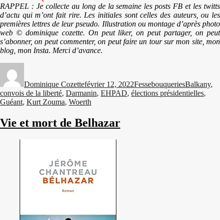
RAPPEL : Je collecte au long de la semaine les posts FB et les twitts
d’actu qui m’ont fait rire. Les initiales sont celles des auteurs, ou les
premières lettres de leur pseudo. Illustration ou montage d’après photo
web © dominique cozette. On peut liker, on peut partager, on peut
s’abonner, on peut commenter, on peut faire un tour sur mon site, mon
blog, mon Insta. Merci d’avance.
Auteur
Publié
Catégories
Étiquettes
le
Dominique Cozette
février 12, 2022
Fessebouqueries
Balkany
,
convois de la liberté
,
Darmanin
,
EHPAD
,
élections présidentielles
,
Guéant
,
Kurt Zouma
,
Woerth
Vie et mort de Belhazar