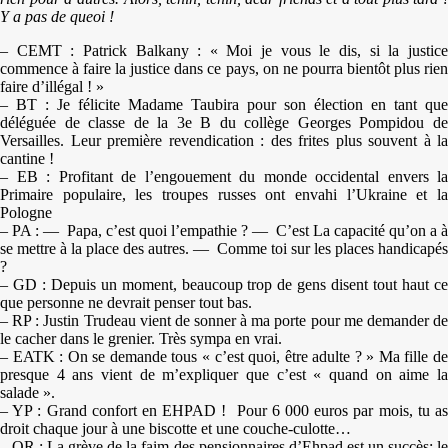
Y a pas de queoi !
– CEMT : Patrick Balkany : « Moi je vous le dis, si la justice
commence à faire la justice dans ce pays, on ne pourra bientôt plus rien
faire d’illégal ! »
– BT : Je félicite Madame Taubira pour son élection en tant que
déléguée de classe de la 3e B du collège Georges Pompidou de
Versailles. Leur première revendication : des frites plus souvent à la
cantine !
– EB : Profitant de l’engouement du monde occidental envers la
Primaire populaire, les troupes russes ont envahi l’Ukraine et la
Pologne
– PA : — Papa, c’est quoi l’empathie ? — C’est La capacité qu’on a à
se mettre à la place des autres. — Comme toi sur les places handicapés
?
– GD : Depuis un moment, beaucoup trop de gens disent tout haut ce
que personne ne devrait penser tout bas.
– RP : Justin Trudeau vient de sonner à ma porte pour me demander de
le cacher dans le grenier. Très sympa en vrai.
– EATK : On se demande tous « c’est quoi, être adulte ? » Ma fille de
presque 4 ans vient de m’expliquer que c’est « quand on aime la
salade ».
– YP : Grand confort en EHPAD ! Pour 6 000 euros par mois, tu as
droit chaque jour à une biscotte et une couche-culotte…
– OR : La grève de la faim des pensionnaires d’Ehpad est un succès: le