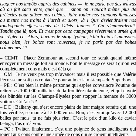
claquer nos impôts auprès des cabinets — je ne parle pas des wawas
où on fait caca-rente, quoi que — sinon on n’aurait même plus de
prétextes pour attiser nos colères, faire rouler nos camions fumasses
ou mettre nos trains à l’arrêt et alors, là ! Que deviendraient nos
ronds-points effervescents de Gilets Jaunes ? On s’emmerderait.
Tandis que là, non. Et c’est pas cette campagne sévèrement urnée qui
va régler ça. Alors, buvons le sirop typhon, tchin tchin et amusons-
nous bien, les boîtes sont rouvertes, je ne parle pas des boîtes
crâniennes ! *
– CEMT : Placer Zemmour au second tour, ce serait quand même
envoyer un message fort au monde, bon le message ce serait qu’on est
complètement cons mais c’est déjà ça.
– OM : Je ne veux pas trop m’avancer mais il est possible que Valérie
Pécresse ne soit pas contactée pour animer la mi-temps du Superbowl.
– PE : C’est bien la même personne qui espère convaincre Poutine de
retirer ses 100 000 militaires de la frontière ukrainienne, et qui envoie
des blindés sur les Champs-Élysées pour stopper la menace de 3000
voitures Crit’air 5 ?
– DC : Balkany qui s’est encore plaint de leur maigre retraite qui, une
fois vérifiée, se monte à 12 000 euros. Bon, c’est vrai qu’avec 12 000
balles par mois, tu ne fais plus rien. C’est le prix d’un kilo de caviar
beluga, t’as qu’à voir.
– PO : Twitter, finalement, c’est une poignée de gens intelligents qui
jouent aux cons contre une armée de cons qui se croient intelligents.