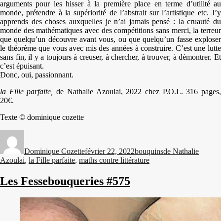
arguments pour les hisser à la première place en terme d’utilité au
monde, prétendre à la supériorité de l’abstrait sur l’artistique etc. J’y
apprends des choses auxquelles je n’ai jamais pensé : la cruauté du
monde des mathématiques avec des compétitions sans merci, la terreur
que quelqu’un découvre avant vous, ou que quelqu’un fasse exploser
le théorème que vous avec mis des années à construire. C’est une lutte
sans fin, il y a toujours à creuser, à chercher, à trouver, à démontrer. Et
c’est épuisant.
Donc, oui, passionnant.
la Fille parfaite,
de Nathalie Azoulai, 2022 chez P.O.L. 316 pages
20€.
Texte © dominique cozette
Auteur
Publié
Catégories
Étiquettes
le
Dominique Cozette
février 22, 2022
bouquins
de Nathalie
Azoulai
,
la Fille parfaite
,
maths contre littérature
Les Fessebouqueries #575