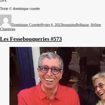
19 €
Texte © dominique cozette
Auteur
Publié
Catégories
Étiquettes
le
Dominique Cozette
février 6, 2022
bouquins
Belhazar
,
Jérôme
Chantreau
Les Fessebouqueries #573