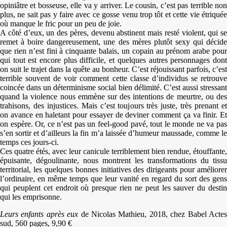
opiniâtre et bosseuse, elle va y arriver. Le cousin, c’est pas terrible non
plus, ne sait pas y faire avec ce gosse venu trop tôt et cette vie étriquée
où manque le fric pour un peu de joie.
A côté d’eux, un des pères, devenu abstinent mais resté violent, qui se
remet à boire dangereusement, une des mères plutôt sexy qui décide
que rien n’est fini à cinquante balais, un copain au prénom arabe pour
qui tout est encore plus difficile, et quelques autres personnages dont
on suit le trajet dans la quête au bonheur. C’est réjouissant parfois, c’est
terrible souvent de voir comment cette classe d’individus se retrouve
coincée dans un déterminisme social bien délimité. C’est aussi stressant
quand la violence nous emmène sur des intentions de meurtre, ou des
trahisons, des injustices. Mais c’est toujours très juste, très prenant et
on avance en haletant pour essayer de deviner comment ça va finir. Et
on espère. Or, ce n’est pas un feel-good pavé, tout le monde ne va pas
s’en sortir et d’ailleurs la fin m’a laissée d’humeur maussade, comme le
temps ces jours-ci.
Ces quatre étés, avec leur canicule terriblement bien rendue, étouffante,
épuisante, dégoulinante, nous montrent les transformations du tissu
territorial, les quelques bonnes initiatives des dirigeants pour améliorer
l’ordinaire, en même temps que leur vanité en regard du sort des gens
qui peuplent cet endroit où presque rien ne peut les sauver du destin
qui les emprisonne.
Leurs enfants après eux
de Nicolas Mathieu, 2018, chez Babel Acte
sud, 560 pages, 9,90 €