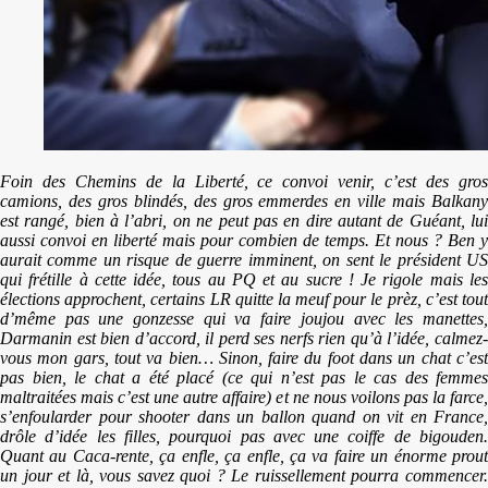
Foin des Chemins de la Liberté, ce convoi venir, c’est des gros
camions, des gros blindés, des gros emmerdes en ville mais Balkany
est rangé, bien à l’abri, on ne peut pas en dire autant de Guéant, lui
aussi convoi en liberté mais pour combien de temps. Et nous ? Ben y
aurait comme un risque de guerre imminent, on sent le président US
qui frétille à cette idée, tous au PQ et au sucre ! Je rigole mais les
élections approchent, certains LR quitte la meuf pour le prèz, c’est tout
d’même pas une gonzesse qui va faire joujou avec les manettes,
Darmanin est bien d’accord, il perd ses nerfs rien qu’à l’idée, calmez-
vous mon gars, tout va bien… Sinon, faire du foot dans un chat c’est
pas bien, le chat a été placé (ce qui n’est pas le cas des femmes
maltraitées mais c’est une autre affaire) et ne nous voilons pas la farce,
s’enfoularder pour shooter dans un ballon quand on vit en France,
drôle d’idée les filles, pourquoi pas avec une coiffe de bigouden.
Quant au Caca-rente, ça enfle, ça enfle, ça va faire un énorme prout
un jour et là, vous savez quoi ? Le ruissellement pourra commencer.