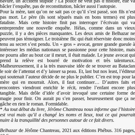
bavure, un accident stupide ? La police ne veut pas d’histoire, elle va
bâcler l’enquête, pas de reconstitution, bâcler aussi l’autopsie.
Pour la mère, tant qu’on ne sait pas ce qu’il s’est passé, son fils n’est
pas mort. Le père (ils sont séparés mais en bons termes) est plus
fataliste. Mais cette histoire finit pas interroger l’écrivain qui va
entreprendre une nouvelle enquête. Hélas, comme dans un vieux
puzzle, il y a des pièces manquantes. Les deux amis de Belhazar ne
peuvent pas témoigner. Le troisième flic qui était réserviste donc moins
tenu au secret s’est pendu. Un « gros » avocat, genre grande gueule à
intéresser les médias nationaux se passionne pour cette histoire, mais
ne pourra aller au bout car il meurt, il était malade. Le jeune avocat qui
prend la relève est bourré de motivation et très talentueux.
Malheureusement, il a la très mauvaise idée de se trouver au Bataclan
le soir de l’attentat et d’y laisser sa peau. Et, last but nos least, l’éditeur
qui soutenait l’auteur décide de ne plus le publier. C’en est trop pour la
mère qui en mourrait. Alors, il faut continuer… D’autres faits et
rencontres viendront enrichir le récit, rendre l’enfant encore plus
tangible. Mais drôle d’idée d’avoir invoqué une certaine forme de
magie pour finir. On aurait pu s’en passer, heureusement que ça ne
gâche en rien le roman. Formidable.
*
Au tout début du livre, Jérôme Chantreau nous informe que l’histoir
est vrai mais qu’il a changé les noms et lieux, tout ce qui pourrait
nuire à la tranquillité des personnes autour de ce fait divers.
Belhazar
de Jérôme Chantreau, 2021 aux éditions Phébus. 316 pages