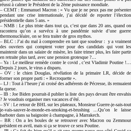
réussi à calmer le Président de la 2ème puissance mondiale.
– CEMT : Emmanuel Macron : « Vu que je ne peux pas me présenter
pendant une crise internationale, j’ai décidé de reporter l’élection
présidentielle dans 5 ans. »
– NMB : Le plus triste dans tout ça, c’est que dans 20 ans, quand on
racontera qu’on a survécu à une pandémie suivie d’une guerre
thermonucléaire, on se fera traiter de gros mythos.
– BLC : J’ai du mal à comprendre en tant que soudeur : y a vraiment
des ouvriers qui comptent voter pour des candidats qui vont les
maintenir dans un salaire de misère, les faire trimer plus, les faire partir
en retraite plus tard, avec une pension grotesque ?…
– Ya : Le meilleur remède contre le covid , c’est Vladimir Poutine !…
Depuis 2 jours, le virus a disparu.
– OV : le chien Douglas, révélation de la primaire LR, décide de
former son propre parti : « Recroquette ».
– LJ : Tout à l’heure j’ai croisé des adhérents de Pécresse, ils remuaient
la queue.
– IB : Joe Biden pourrait-il publier la liste des pays devant être envahis
? Je voudrais organiser mes vacances d’été.
– SV : Le retour de BHL sur les plateaux, Monsieur Guerre-je-sais-tout
je-vais-sauver-le-monde-en-smoking-et-brushing …Qu’on le laisse
barboter dans sa baignoire à champagne, à Marrakech.
– BR : On a les boules de se retrouver avec Macron ou Zemmour
président en avril, mais si ça se trouve ce sera Poutine.
– JB : Ça fait du bien qu’il y ait une guerre parce que côté Covid ça