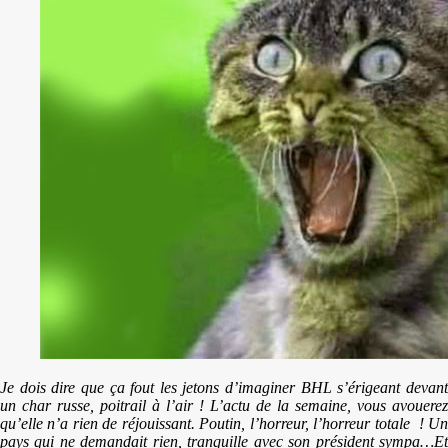
Je dois dire que ça fout les jetons d’imaginer BHL s’érigeant devant
un char russe, poitrail à l’air ! L’actu de la semaine, vous avouerez
qu’elle n’a rien de réjouissant. Poutin, l’horreur, l’horreur totale ! Un
pays qui ne demandait rien, tranquille avec son président sympa…Et