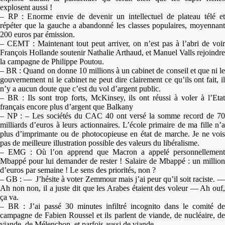
explosent aussi !
– RP : Enorme envie de devenir un intellectuel de plateau télé et
répéter que la gauche a abandonné les classes populaires, moyennant
200 euros par émission.
– CEMT : Maintenant tout peut arriver, on n’est pas à l’abri de voir
François Hollande soutenir Nathalie Arthaud, et Manuel Valls rejoindre
la campagne de Philippe Poutou.
– BR : Quand on donne 10 millions à un cabinet de conseil et que ni le
gouvernement ni le cabinet ne peut dire clairement ce qu’ils ont fait, il
n’y a aucun doute que c’est du vol d’argent public.
– BR : Ils sont trop forts, McKinsey, ils ont réussi à voler à l’Etat
français encore plus d’argent que Balkany
– NP : – Les sociétés du CAC 40 ont versé la somme record de 70
milliards d’euros à leurs actionnaires. L’école primaire de ma fille n’a
plus d’imprimante ou de photocopieuse en état de marche. Je ne vois
pas de meilleure illustration possible des valeurs du libéralisme.
– EMG : Où l’on apprend que Macron a appelé personnellement
Mbappé pour lui demander de rester ! Salaire de Mbappé : un million
d’euros par semaine ! Le sens des priorités, non ?
– GB : — J’hésite à voter Zemmour mais j’ai peur qu’il soit raciste. —
Ah non non, il a juste dit que les Arabes étaient des voleur — Ah ouf,
ça va.
– BR : J’ai passé 30 minutes infiltré incognito dans le comité de
campagne de Fabien Roussel et ils parlent de viande, de nucléaire, de
viande, de Mélenchon, et parfois aussi de viande.