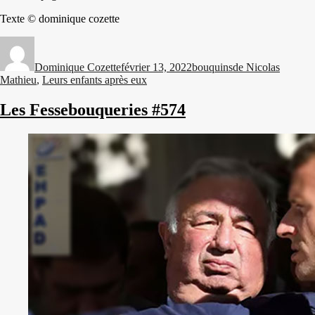
Texte © dominique cozette
Auteur
Publié
Catégories
Étiquettes
le
Dominique Cozette
février 13, 2022
bouquins
de Nicolas
Mathieu
,
Leurs enfants après eux
Les Fessebouqueries #574