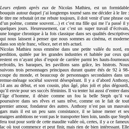
Leurs enfants après eux
de Nicolas Mathieu, est un formidable
bouquin autour duquel j’ai longtemps tourné sans me décider à le lire :
le titre me rebutait (et me rebute toujours, il doit venir d’une phrase ou
d’un poème, comme souvent…) et c’est ma fille qui me l’a passé il y
quelques jours. Heureusement, car c’est un super travail d’écrivain,
une longue chronique à la fois classique dans ses qualités descriptives
qui nous laissent à penser que nous sommes au cinéma, et moderne
dans son style franc, véloce, net et très actuel.
Nicolas Mathieu nous emmène dans une petite vallée du nord, en
perdition, quittée par les grandes industries et habitée par ceux qui
restent en n’ayant plus d’espoir de carrière parmi les hauts-fourneaux
refroidis, les baraques, les pavillons sans grâce, les bistrots. Nous
suivons trois personnages principaux durant quatre étés de 92 à 98-
coupe du monde, et beaucoup de personnages secondaires dans un
remue-ménage sociétal souvent désespérant. Il y a d’abord Anthony,
14 ans au début, et son cousin, plus âgé, plus joli et plus dégourdi,
qu’il envie pour ses succès féminins. Il va tenter lui aussi d’entrer dans
l’âge d’homme, il désire comme un fou la belle Steph qu’il va
poursuivre dans ses rêves et sans trêve, comme on le fait de tout
premier amour, fondateur des autres. Anthony n’est pas un mauvais
gars mais il est un peu sans consistance, il se laisse mener et ses
maigres ambitions ne vont pas le transporter bien loin, tandis que Steph
fera tout pour sortir de cette maudite vallée où, certes, il y a ce fameux
lac où tout commence et peut finir, mais rien de bien intéressant. Elle