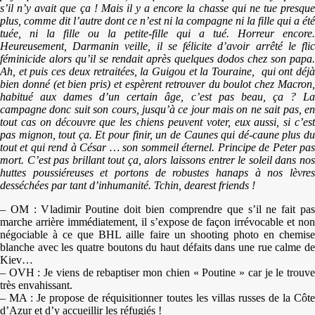
s’il n’y avait que ça ! Mais il y a encore la chasse qui ne tue presque
plus, comme dit l’autre dont ce n’est ni la compagne ni la fille qui a été
tuée, ni la fille ou la petite-fille qui a tué. Horreur encore.
Heureusement, Darmanin veille, il se félicite d’avoir arrêté le flic
féminicide alors qu’il se rendait après quelques dodos chez son papa.
Ah, et puis ces deux retraitées, la Guigou et la Touraine, qui ont déjà
bien donné (et bien pris) et espèrent retrouver du boulot chez Macron,
habitué aux dames d’un certain âge, c’est pas beau, ça ? La
campagne donc suit son cours, jusqu’à ce jour mais on ne sait pas, en
tout cas on découvre que les chiens peuvent voter, eux aussi, si c’est
pas mignon, tout ça. Et pour finir, un de Caunes qui dé-caune plus du
tout et qui rend à César … son sommeil éternel. Principe de Peter pas
mort. C’est pas brillant tout ça, alors laissons entrer le soleil dans nos
huttes poussiéreuses et portons de robustes hanaps à nos lèvres
desséchées par tant d’inhumanité. Tchin, dearest friends !
– OM : Vladimir Poutine doit bien comprendre que s’il ne fait pas
marche arrière immédiatement, il s’expose de façon irrévocable et non
négociable à ce que BHL aille faire un shooting photo en chemise
blanche avec les quatre boutons du haut défaits dans une rue calme de
Kiev…
– OVH : Je viens de rebaptiser mon chien « Poutine » car je le trouve
très envahissant.
– MA : Je propose de réquisitionner toutes les villas russes de la Côte
d’Azur et d’y accueillir les réfugiés !