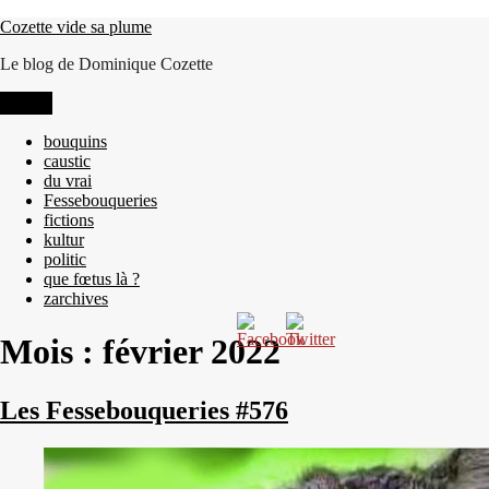
Aller
Cozette vide sa plume
au
Le blog de Dominique Cozette
contenu
Menu
bouquins
caustic
du vrai
Fessebouqueries
fictions
kultur
politic
que fœtus là ?
zarchives
Mois :
février 2022
Les Fessebouqueries #576