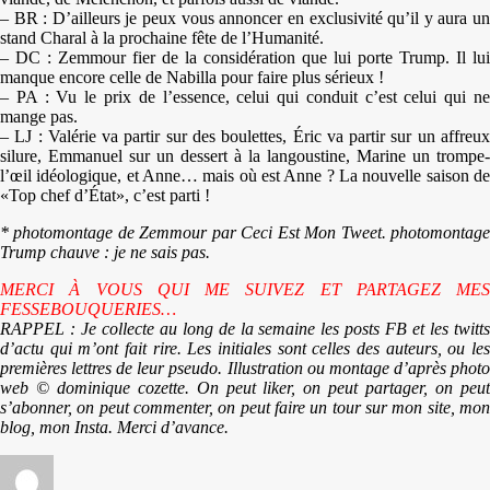
– BR : D’ailleurs je peux vous annoncer en exclusivité qu’il y aura un
stand Charal à la prochaine fête de l’Humanité.
– DC : Zemmour fier de la considération que lui porte Trump. Il lui
manque encore celle de Nabilla pour faire plus sérieux !
– PA : Vu le prix de l’essence, celui qui conduit c’est celui qui ne
mange pas.
– LJ : Valérie va partir sur des boulettes, Éric va partir sur un affreux
silure, Emmanuel sur un dessert à la langoustine, Marine un trompe-
l’œil idéologique, et Anne… mais où est Anne ? La nouvelle saison de
«Top chef d’État», c’est parti !
* photomontage de Zemmour par Ceci Est Mon Tweet.
photomontage
Trump chauve : je ne sais pas.
MERCI À VOUS QUI ME SUIVEZ ET PARTAGEZ MES
FESSEBOUQUERIES…
RAPPEL : Je collecte au long de la semaine les posts FB et les twitts
d’actu qui m’ont fait rire. Les initiales sont celles des auteurs, ou les
premières lettres de leur pseudo. Illustration ou montage d’après photo
web © dominique cozette. On peut liker, on peut partager, on peut
s’abonner, on peut commenter, on peut faire un tour sur mon site, mon
blog, mon Insta. Merci d’avance.
Auteur
Publié
Catégories
Étiquettes
le