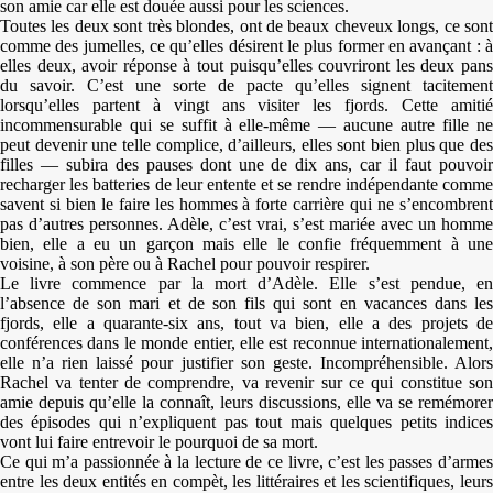
son amie car elle est douée aussi pour les sciences.
Toutes les deux sont très blondes, ont de beaux cheveux longs, ce sont
comme des jumelles, ce qu’elles désirent le plus former en avançant : à
elles deux, avoir réponse à tout puisqu’elles couvriront les deux pans
du savoir. C’est une sorte de pacte qu’elles signent tacitement
lorsqu’elles partent à vingt ans visiter les fjords. Cette amitié
incommensurable qui se suffit à elle-même — aucune autre fille ne
peut devenir une telle complice, d’ailleurs, elles sont bien plus que des
filles — subira des pauses dont une de dix ans, car il faut pouvoir
recharger les batteries de leur entente et se rendre indépendante comme
savent si bien le faire les hommes à forte carrière qui ne s’encombrent
pas d’autres personnes. Adèle, c’est vrai, s’est mariée avec un homme
bien, elle a eu un garçon mais elle le confie fréquemment à une
voisine, à son père ou à Rachel pour pouvoir respirer.
Le livre commence par la mort d’Adèle. Elle s’est pendue, en
l’absence de son mari et de son fils qui sont en vacances dans les
fjords, elle a quarante-six ans, tout va bien, elle a des projets de
conférences dans le monde entier, elle est reconnue internationalement,
elle n’a rien laissé pour justifier son geste. Incompréhensible. Alors
Rachel va tenter de comprendre, va revenir sur ce qui constitue son
amie depuis qu’elle la connaît, leurs discussions, elle va se remémorer
des épisodes qui n’expliquent pas tout mais quelques petits indices
vont lui faire entrevoir le pourquoi de sa mort.
Ce qui m’a passionnée à la lecture de ce livre, c’est les passes d’armes
entre les deux entités en compèt, les littéraires et les scientifiques, leurs