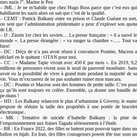
mes nazis !”. Marine le Pen
– JML : Je ne m’habille que chez Hugo Boss parce que c’est eux qui
habillaient les nazis alors on sait que c’est de la qualité.
– CEMT : Patrick Balkany entre en prison et Claude Guéant en sort,
on sent que l’administration pénitentiaire a peur d’exploser son quota
de LR.
– IJ : Zinzin 1er chez les soviets… La presse française : « il a sauvé le
monde ». La presse étrangère : « va ranger ta chambre »….. Tout va
bien!
– DC : Déçu de n’a pas avoir réussi à convaincre Poutine, Macron a
déclaré en le quittant : OTAN pour moi.
– CC : « Madame Tapie vivrait avec 450 € par mois ». En 2019, 9,2
millions de personnes vivent sous le seuil de pauvreté monétaire. Sans
avoir eu la possibilité de vivre à grand train pendant la majorité de sa
vie. Vous m’excuserez de ne pas souhaiter ruiner mon mascara.
– DC : Poutine et Macron sont des hommes de petite taille. C’est pour
ça qu’ils sont toujours en colère. Ensemble, ça donne une bataille de
pe-titans !
– HD : Les Balkany relancent le plan d’urbanisme à Giverny, le maire
propose de réduire la taille des propriétés à une portée de bracelet
électronique..
– MK : Tentative de suicide d’Isabelle Balkany : la piste de
l’empoisonnement aux fraises Tagada sérieusement à l’étude.
– BR : En France 2022, des filles se battent pour pouvoir taper dans un
ballon en hijab. En Iran, des filles courageuses posent tête nue sous un