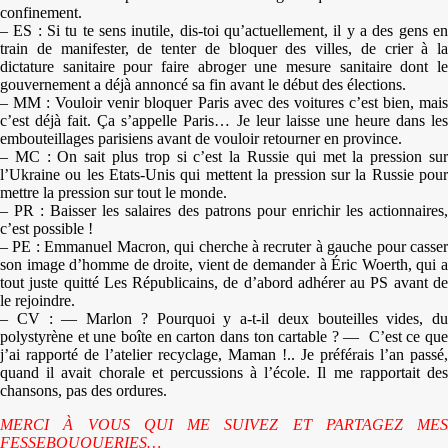
confinement.
– ES : Si tu te sens inutile, dis-toi qu’actuellement, il y a des gens en
train de manifester, de tenter de bloquer des villes, de crier à la
dictature sanitaire pour faire abroger une mesure sanitaire dont le
gouvernement a déjà annoncé sa fin avant le début des élections.
– MM : Vouloir venir bloquer Paris avec des voitures c’est bien, mais
c’est déjà fait. Ça s’appelle Paris… Je leur laisse une heure dans les
embouteillages parisiens avant de vouloir retourner en province.
– MC : On sait plus trop si c’est la Russie qui met la pression sur
l’Ukraine ou les Etats-Unis qui mettent la pression sur la Russie pour
mettre la pression sur tout le monde.
– PR : Baisser les salaires des patrons pour enrichir les actionnaires,
c’est possible !
– PE : Emmanuel Macron, qui cherche à recruter à gauche pour casser
son image d’homme de droite, vient de demander à Éric Woerth, qui a
tout juste quitté Les Républicains, de d’abord adhérer au PS avant de
le rejoindre.
– CV : — Marlon ? Pourquoi y a-t-il deux bouteilles vides, du
polystyrène et une boîte en carton dans ton cartable ? — C’est ce que
j’ai rapporté de l’atelier recyclage, Maman !.. Je préférais l’an passé,
quand il avait chorale et percussions à l’école. Il me rapportait des
chansons, pas des ordures.
MERCI À VOUS QUI ME SUIVEZ ET PARTAGEZ MES
FESSEBOUQUERIES…