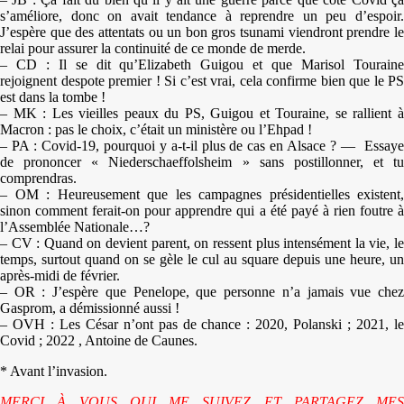
s’améliore, donc on avait tendance à reprendre un peu d’espoir.
J’espère que des attentats ou un bon gros tsunami viendront prendre le
relai pour assurer la continuité de ce monde de merde.
– CD : Il se dit qu’Elizabeth Guigou et que Marisol Touraine
rejoignent despote premier ! Si c’est vrai, cela confirme bien que le PS
est dans la tombe !
– MK : Les vieilles peaux du PS, Guigou et Touraine, se rallient à
Macron : pas le choix, c’était un ministère ou l’Ehpad !
– PA : Covid-19, pourquoi y a-t-il plus de cas en Alsace ? — Essaye
de prononcer « Niederschaeffolsheim » sans postillonner, et tu
comprendras.
– OM : Heureusement que les campagnes présidentielles existent,
sinon comment ferait-on pour apprendre qui a été payé à rien foutre à
l’Assemblée Nationale…?
– CV : Quand on devient parent, on ressent plus intensément la vie, le
temps, surtout quand on se gèle le cul au square depuis une heure, un
après-midi de février.
– OR : J’espère que Penelope, que personne n’a jamais vue chez
Gasprom, a démissionné aussi !
– OVH : Les César n’ont pas de chance : 2020, Polanski ; 2021, le
Covid ; 2022 , Antoine de Caunes.
* Avant l’invasion.
MERCI À VOUS QUI ME SUIVEZ ET PARTAGEZ MES