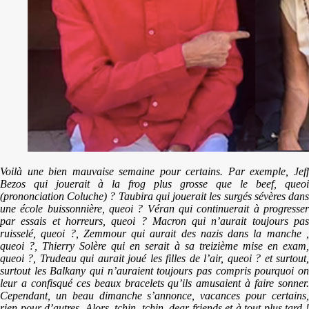
Voilà une bien mauvaise semaine pour certains. Par exemple, Jeff
Bezos qui jouerait à la frog plus grosse que le beef, queoi
(prononciation Coluche) ? Taubira qui jouerait les surgés sévères dans
une école buissonnière, queoi ? Véran qui continuerait à progresser
par essais et horreurs, queoi ? Macron qui n’aurait toujours pas
ruisselé, queoi ?, Zemmour qui aurait des nazis dans la manche ,
queoi ?, Thierry Solère qui en serait à sa treizième mise en exam,
queoi ?, Trudeau qui aurait joué les filles de l’air, queoi ? et surtout,
surtout les Balkany qui n’auraient toujours pas compris pourquoi on
leur a confisqué ces beaux bracelets qu’ils amusaient à faire sonner.
Cependant, un beau dimanche s’annonce, vacances pour certains,
rien pour d’autres. Alors, tchin, tchin, dear friends et à tout plus tard !