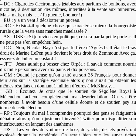
– DC : Cigarettes électroniques jetables aux parfums de bonbons, avec
nicotine, à destination des mômes, interdites à la vente aux mineures.
Mais, mais, mais …. (Ta gueule, boomer !)
– EU : y a un vent à décalotter un puceau.
– RC : Existe-t-il quelque chose qui caractérise mieux la bourgeoisie
rurale que la veste sans manches matelassée ?
– AS : DSK: »Si je reviens en politique, ce sera par la petite porte ». Il
ne peut pas s’en empêcher, hein.
– DC : Non, Nicolas Bay n’est pas le frère d’Agnès b. Il était le bras
droit de Marine LePen puis devient le bras droit de Zemmour. Avec ça,
essayez de tailler un costard !
– JPT : Jésus aurait pu bosser chez Orpéa : il savait comment nourrir
dix mille personnes avec dix pains et dix poissons.
– OM : Quand je pense qu’on a tiré au sort 35 Français pour donner
leur avis sur la stratégie vaccinale alors qu’on aurait pu obtenir les
mêmes résultats en donnant 1 million d’euros à McKinsey…
– GB : Écoutez. Je crois que le soutien de Ségolène Royal à
Mélenchon achève complètement ma désorientation. On va être
nombreux à avoir besoin d’une cellule écoute et de soutien psy au
terme de cette élection.
– RP : Toujours du mal à comprendre pourquoi des gens se fatiguent à
débattre alors qu’on a justement inventé Twitter pour disqualifier son
interlocuteur en lançant des anathèmes.
– DS : Les ventes de voitures de luxe, de yachts, de jets privés ont
explosé durant la pandémie. Ça serait bien que les super riches