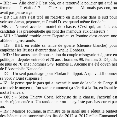
– BR : — Allo chef ? C’est bon, on a retrouvé le policier qui a tué sa
femme — Il était où ? — Chez son père — Ah ouais pas con, on
avait pas pensé à ça.
– BR : Le gars s’est tapé un road-trip en Blablacar dans le sud pour
voir son daron, pépouze, et Gérald D. est quand même fier de lui.
-MK : Nouvel accident mortel de chasse. C’est qui, au fait, ces
candidats à la présidentielle qui font des mamours aux chasseurs ?
– MH : L’amitié trouble entre Depardieu et Poutine c’est encore une
affaire de gros saouls.
– DS : BHL en enfilé sa tenue de guerre (chemise blanche) pour
empêcher les Russes d’entrer dans Arielle Donbass.
– MD : Une amusante démonstration du couple misogynie + âgisme en
politique : députés entre 65 et 70 ans : hommes 99, femmes 3. Députés
de plus de 70 ans : hommes 549, femmes 1. Aucune n’a été doyen(ne)
de l’Assemblée Nationale !
– DC : Un seul parrainage pour Florian Philippot. A qui va-t-il donner
sa voix ? Quel suspense !
– IZ : Je pense que le gars qui a inventé le nom de la ville de Cergy, il
a trouvé le moyen qu’on sache comment ça s’écrit à la fin, en lisant le
mot à l’envers.
– OK : « Selon Thierry Coste, lobbyiste de la chasse, l’activité est
« très règlementée ». Un randonneur ou un cycliste par chasseur et par
an.
– RP : Marisol Touraine, la ministre de la santé qui a réduit le budget
des hôpitaux et supprimé des lits de 2012 à 2017 rallie Emmanuel