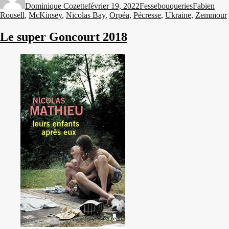
Dominique Cozette
février 19, 2022
Fessebouqueries
Fabien
Rousell
,
McKinsey
,
Nicolas Bay
,
Orpéa
,
Pécresse
,
Ukraine
,
Zemmour
Le super Goncourt 2018