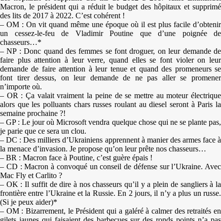
Macron, le président qui a réduit le budget des hôpitaux et supprimé
des lits de 2017 à 2022. C’est cohérent !
– OM : On vit quand même une époque où il est plus facile d’obtenir
un cessez-le-feu de Vladimir Poutine que d’une poignée de
chasseurs…*
– NP : Donc quand des femmes se font droguer, on leur demande de
faire plus attention à leur verre, quand elles se font violer on leur
demande de faire attention à leur tenue et quand des promeneurs se
font tirer dessus, on leur demande de ne pas aller se promener
n’importe où.
– OR : Ça valait vraiment la peine de se mettre au moteur électrique
alors que les polluants chars russes roulant au diesel seront à Paris la
semaine prochaine ?!
– GP : Le jour où Microsoft vendra quelque chose qui ne se plante pas,
je parie que ce sera un clou.
– DC : Des milliers d’Ukrainiens apprennent à manier des armes face à
la menace d’invasion. Je propose qu’on leur prête nos chasseurs…
– BR : Macron face à Poutine, c’est guère épais !
– CD : Macron à convoqué un conseil de défense sur l’Ukraine. Avec
Mac Fly et Carlito ?
– OK : Il suffit de dire à nos chasseurs qu’il y a plein de sangliers à la
frontière entre l’Ukraine et la Russie. En 2 jours, il n’y a plus un russe.
(Si je peux aider)*
– OM : Bizarrement, le Président qui a galéré à calmer des retraités en
gilets jaunes qui faisaient des barbecues sur des ronds points n’a pas