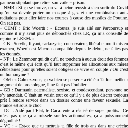
panneau stipulant que retirer son voile = prison.
– NMB : Si ça se trouve, on va à peine réussir à s’en sortir du Covid
qu’on va devoir porter un masque à gaz et une combinaison anti-
radiations pour aller faire nos courses à cause des missiles de Poutine.
On sait pas.
– CEMT : Eric Woerth : « Ecoutez, je suis allé sur Parcoursup et
comme il n’y avait plus de débouchés chez LR, ça m’a conseillé de
rejoindre LREM. »
– GB : Servile, fuyant, sarkozyste, conservateur, libéral et multi mis en
examen, Woerth est Macron compatible depuis le début, ne faites pas
les étonnés.
– NP : Le Zemmour qui dit qu’il ne touchera à aucun droit des femmes
c’est le même qui écrit qu’il faut supprimer les allocations aux mères
célibataires pour qu’elles soient obligées de vivre en couple ? Ou c’est
un homonyme ?
– OM : « Calmez-vous, ça va bien se passer » a été élu 12 fois meilleur
argument de proctologue, il ne faut pas l’oublier.
– GB : Darmanin paternaliste, sexiste, et condescendant, personne ne
s’y attendait. C’était un voisin tout ce qu’il y a de plus discret toujours
prêt à rendre service dans un dossier contre une faveur sexuelle. La
France est sous le choc.
– DC : Aidé par l’Etat, le Caca-rente a réalisé de super profits. Ce
n’est pas que ça a ruisselé sur les actionnaires, ça a puissamment
dégouliné !
– VC : « Est-ce que tu mettrais ta fille de trois ans dans une crèche