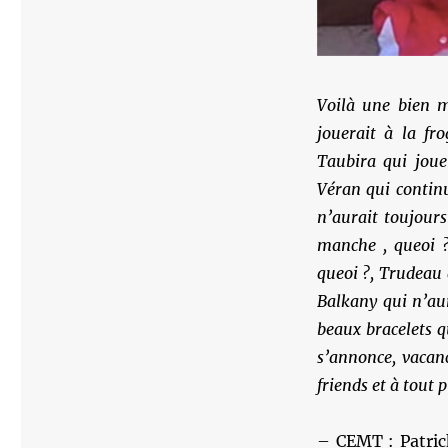
Voilà une bien m
jouerait à la fr
Taubira qui joue
Véran qui continu
n’aurait toujours
manche , queoi ?
queoi ?, Trudeau q
Balkany qui n’au
beaux bracelets 
s’annonce, vacanc
friends et à tout p
– CEMT : Patrick