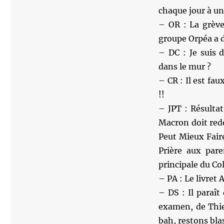
chaque jour à un
– OR : La grève
groupe Orpéa a 
– DC : Je suis 
dans le mur ?
– CR : Il est fa
!!
– JPT : Résultat
Macron doit red
Peut Mieux Faire
Prière aux par
principale du Col
– PA : Le livret 
– DS : Il paraît
examen, de Thier
bah, restons bla