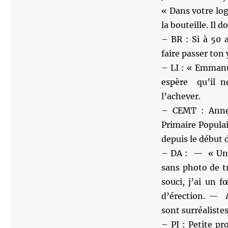
« Dans votre loge
la bouteille. Il d
– BR : Si à 50 
faire passer ton y
– LI : « Emmanu
espère qu’il ne
l’achever.
– CEMT : Anne 
Primaire Populai
depuis le début
– DA : — « Un L
sans photo de t
souci, j’ai un 
d’érection. — A
sont surréalistes
– PI : Petite p