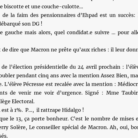
e biscotte et une couche-culotte…
 de la faim des pensionnaires d’Ehpad est un succès: 
débarqué son DG !
de gauche mais alors, quel condidat.e suivre … pour all
ux de dire que Macron ne prête qu’aux riches : il leur don
 de l’élection présidentielle du 24 avril prochain : l’élè
oubler pendant cinq ans avec la mention Assez Bien, ma
. L’élève Pécresse est recalée avec la mention : Médiocr
ents de venir me voir d’urgence. Signé : Mme Taubir
lège Electoral.
A est à 1%. P…, il rattrape Hidalgo !
 que le 13, ça porte bonheur. C’est le nombre de mises 
ry Solère, Le conseiller spécial de Macron. Ah, oui, bo
sés.