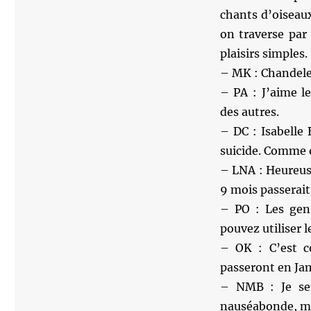
chants d’oiseaux
on traverse par
plaisirs simples.
– MK : Chandeleu
– PA : J’aime le
des autres.
– DC : Isabelle 
suicide. Comme q
– LNA : Heureus
9 mois passerait
– PO : Les gens
pouvez utiliser le
– OK : C’est co
passeront en Jam
– NMB : Je sen
nauséabonde, mai