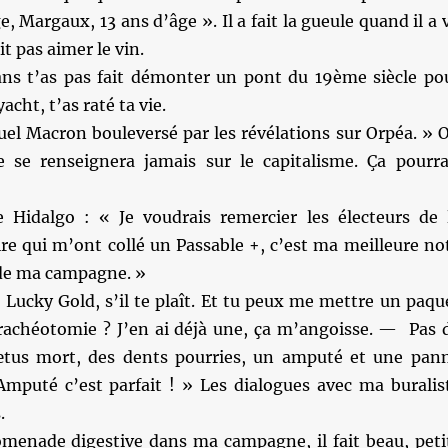
, Margaux, 13 ans d’âge ». Il a fait la gueule quand il a 
oit pas aimer le vin.
ans t’as pas fait démonter un pont du 19ème siècle po
acht, t’as raté ta vie.
el Macron bouleversé par les révélations sur Orpéa. » 
 se renseignera jamais sur le capitalisme. Ça pourra
Hidalgo : « Je voudrais remercier les électeurs de 
re qui m’ont collé un Passable +, c’est ma meilleure no
 de ma campagne. »
ucky Gold, s’il te plaît. Et tu peux me mettre un paqu
rachéotomie ? J’en ai déjà une, ça m’angoisse. — Pas 
fœtus mort, des dents pourries, un amputé et une pan
mputé c’est parfait ! » Les dialogues avec ma buralis
.
romenade digestive dans ma campagne, il fait beau, peti