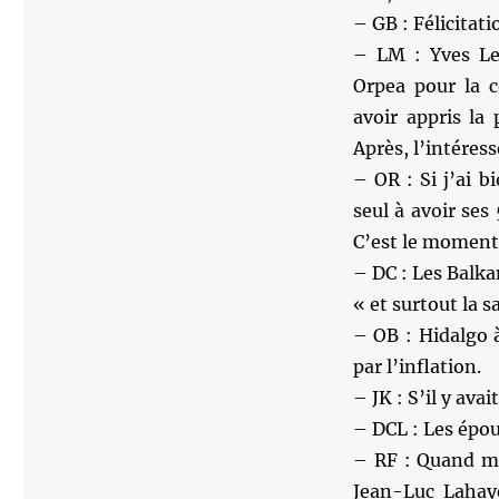
– GB : Félicitat
– LM : Yves Le
Orpea pour la 
avoir appris la
Après, l’intéres
– OR : Si j’ai b
seul à avoir ses
C’est le moment 
– DC : Les Balka
« et surtout la s
– OB : Hidalgo 
par l’inflation.
– JK : S’il y ava
– DCL : Les épou
– RF : Quand mo
Jean-Luc Lahaye