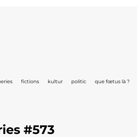
eries
fictions
kultur
politic
que fœtus là ?
ies #573