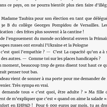
dans ce pays, on ne pourra bientôt plus rien faire d’illég
ite Madame Taubira pour son élection en tant que délégu
 3e B du collège Georges Pompidou de Versailles. Le
ation : des frites plus souvent à la cantine !
t de l’engouement du monde occidental envers la Primai
roupes russes ont envahi l’Ukraine et la Pologne
c’est quoi l’empathie ? — C’est La capacité qu’on a à 
e des autres. — Comme toi sur les places handicapés ?
n moment, beaucoup trop de gens disent tout haut ce q
ait penser tout bas.
rudeau vient de sonner à ma porte pour me demander de 
renier. Très sympa en vrai.
demande tous « c’est quoi, être adulte ? » Ma fille 
ent de m’expliquer que c’est « quand on aime la salade »
nfort en EHPAD ! Pour 6 000 euros par mois, tu as dro