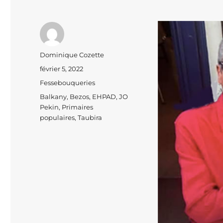
Auteur
Dominique Cozette
Publié
février 5, 2022
le
Catégories
Fessebouqueries
Étiquettes
Balkany
,
Bezos
,
EHPAD
,
JO
Pekin
,
Primaires
populaires
,
Taubira