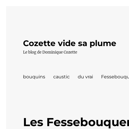
Cozette vide sa plume
Le blog de Dominique Cozette
bouquins
caustic
du vrai
Fessebouqu
Les Fessebouquer