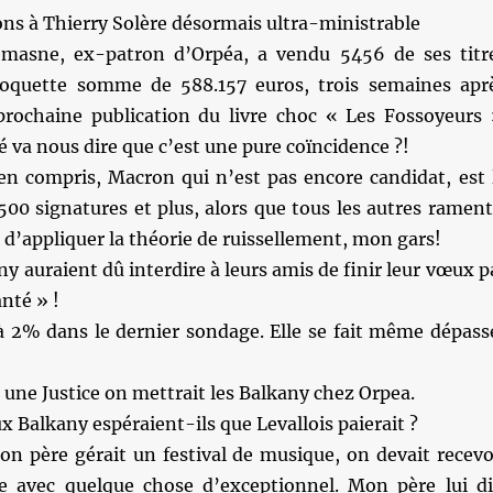
ions à Thierry Solère désormais ultra-ministrable
masne, ex-patron d’Orpéa, a vendu 5456 de ses titr
coquette somme de 588.157 euros, trois semaines apr
 prochaine publication du livre choc « Les Fossoyeurs 
sé va nous dire que c’est une pure coïncidence ?!
ien compris, Macron qui n’est pas encore candidat, est 
 500 signatures et plus, alors que tous les autres ramen
d’appliquer la théorie de ruissellement, mon gars!
ny auraient dû interdire à leurs amis de finir leur vœux p
anté » !
à 2% dans le dernier sondage. Elle se fait même dépass
it une Justice on mettrait les Balkany chez Orpea.
x Balkany espéraient-ils que Levallois paierait ?
n père gérait un festival de musique, on devait recevo
 avec quelque chose d’exceptionnel. Mon père lui di