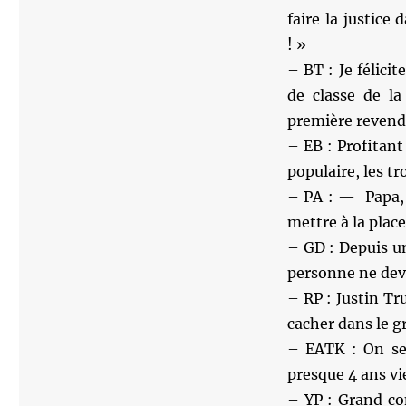
faire la justice 
! »
– BT : Je félic
de classe de la
première revendic
– EB : Profitan
populaire, les t
– PA : — Papa, 
mettre à la plac
– GD : Depuis u
personne ne devr
– RP : Justin T
cacher dans le g
– EATK : On se 
presque 4 ans vi
– YP : Grand co