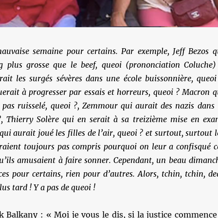
auvaise semaine pour certains. Par exemple, Jeff Bezos q
og plus grosse que le beef, queoi (prononciation Coluche)
rait les surgés sévères dans une école buissonnière, queoi
erait à progresser par essais et horreurs, queoi ? Macron q
 pas ruisselé, queoi ?, Zemmour qui aurait des nazis dans 
, Thierry Solère qui en serait à sa treizième mise en exa
ui aurait joué les filles de l’air, queoi ? et surtout, surtout l
raient toujours pas compris pourquoi on leur a confisqué c
qu’ils amusaient à faire sonner. Cependant, un beau dimanc
es pour certains, rien pour d’autres. Alors, tchin, tchin, de
lus tard ! Y a pas de queoi !
 Balkany : « Moi je vous le dis, si la justice commence