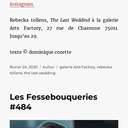
instagram.
Rebecka tollens,
The Last Weddind
à la galerie
Arts Factory, 27 rue de Charonne 75011.
Jusqu’au 29.
texte © dominique cozette
Publié
Catégories
Étiquettes
février 24, 2020
kultur
galerie Arts Factory
,
rebecka
le
tollens
,
the last wedding
Les Fessebouqueries
#484