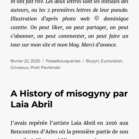
m’ont fait rire. Les deux lettres sont les initiales des
auteurs, ou les 2 premières lettres de leur pseudo.
Illustration d’après photo web © dominique
cozette. On peut liker, on peut partager, on peut
s’abonner, on peut commenter, on peut faire un
tour sur mon site et mon blog. Merci d’avance.
Publié
Catégories
Étiquettes
février 22, 2020
Fessebouqueries
Buzyn
,
Eurovision
,
le
Griveaux
,
Piotr Pavlenski
A History of misogyny par
Laia Abril
J’avais repérée l’artiste Laia Abril en 2016 aux
Rencontres d’Arles où la première partie de son