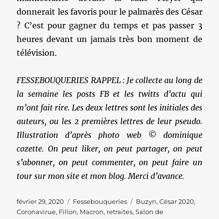
donnerait les favoris pour le palmarès des César
? C’est pour gagner du temps et pas passer 3
heures devant un jamais très bon moment de
télévision.
FESSEBOUQUERIES RAPPEL : Je collecte au long de
la semaine les posts FB et les twitts d’actu qui
m’ont fait rire. Les deux lettres sont les initiales des
auteurs, ou les 2 premières lettres de leur pseudo.
Illustration d’après photo web © dominique
cozette. On peut liker, on peut partager, on peut
s’abonner, on peut commenter, on peut faire un
tour sur mon site et mon blog. Merci d’avance.
Publié
Catégories
Étiquettes
février 29, 2020
Fessebouqueries
Buzyn
,
César 2020
,
le
Coronavirue
,
Fillon
,
Macron
,
retraites
,
Salon de