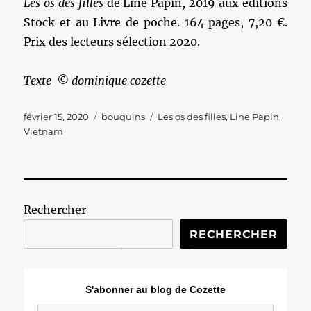
Les os des filles
de Line Papin, 2019 aux éditions
Stock et au Livre de poche. 164 pages, 7,20 €.
Prix des lecteurs sélection 2020.
Texte © dominique cozette
Publié
Catégories
Étiquettes
février 15, 2020
bouquins
Les os des filles
,
Line Papin
,
le
Vietnam
Rechercher
RECHERCHER
S'abonner au blog de Cozette