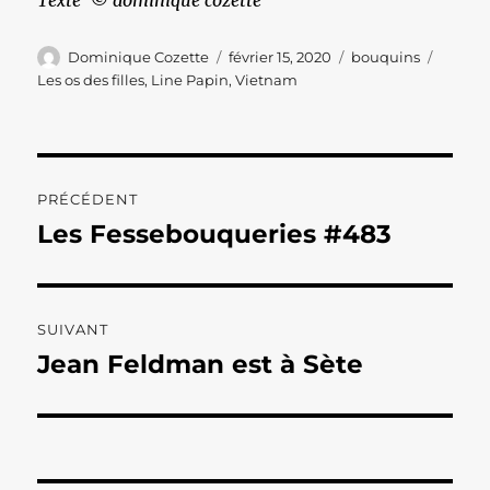
Texte © dominique cozette
Auteur
Publié
Catégories
Étique
Dominique Cozette
février 15, 2020
bouquins
le
Les os des filles
,
Line Papin
,
Vietnam
Navigation
PRÉCÉDENT
de
Les Fessebouqueries #483
Publication
précédente :
l’article
SUIVANT
Jean Feldman est à Sète
Publication
suivante :