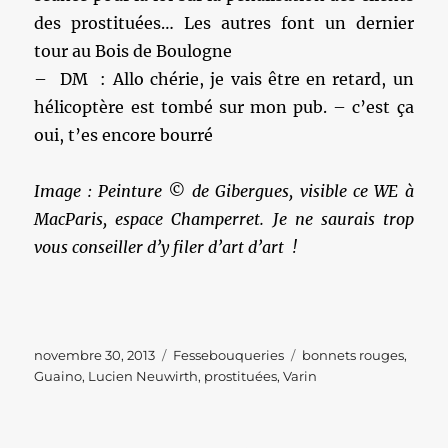
des prostituées… Les autres font un dernier
tour au Bois de Boulogne
– DM : Allo chérie, je vais être en retard, un
hélicoptère est tombé sur mon pub. – c’est ça
oui, t’es encore bourré
Image : Peinture © de Gibergues, visible ce WE à
MacParis, espace Champerret. Je ne saurais trop
vous conseiller d’y filer d’art d’art !
Publié
Catégories
Étiquettes
novembre 30, 2013
Fessebouqueries
bonnets rouges
,
le
Guaino
,
Lucien Neuwirth
,
prostituées
,
Varin