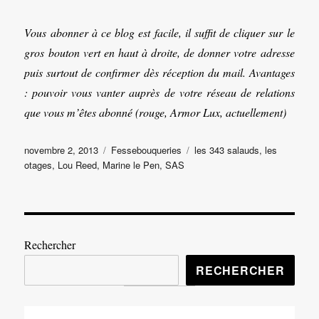
Vous abonner à ce blog est facile, il suffit de cliquer sur le
gros bouton vert en haut à droite, de donner votre adresse
puis surtout de confirmer dès réception du mail. Avantages
: pouvoir vous vanter auprès de votre réseau de relations
que vous m’êtes abonné (rouge, Armor Lux, actuellement)
Publié
Catégories
Étiquettes
novembre 2, 2013
Fessebouqueries
les 343 salauds
,
les
le
otages
,
Lou Reed
,
Marine le Pen
,
SAS
Rechercher
RECHERCHER