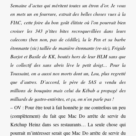
Semaine d’actus qui méritent toutes un étron d’or. Je vous
en mets un en fourrure, extrait des belles choses vues à la
FIAC, cette foire du bon goût élitiste où l’on pourrait bien
croiser les 343 p’tites bites recroquevillées dans leurs
calecons (ben non, pas de cédille), la le Pen et sa barbe
étonnante (sic) taillée de manière étonnante (re-sic), Frigide
Barjot et Basile de KK, boutés hors de leur HLM sans que
le collectif des sans abris lève le petit doigt… Pour la
Toussaint, on a aussi nos morts dont un, Lou, plus regretté
que d’autres. D’accord, le père de SAS a vendu des
millions de bouquins mais celui du Kébab a propagé des
milliards de gastro-entérites, et ça, on n’en parle pas !
– OV : Pour être tout à fait honnête je me contrefous un peu
(complètement) du fait que Mac Do arrête de servir du
Ketchup Heinz dans ses restaurants… La seule chose qui
pourrait m’intéresser serait que Mac Do arrête de servir du