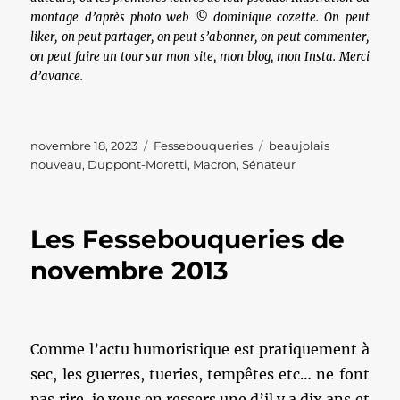
montage d’après photo web © dominique cozette. On peut
liker, on peut partager, on peut s’abonner, on peut commenter,
on peut faire un tour sur mon site, mon blog, mon Insta. Merci
d’avance.
Publié
Catégories
Étiquettes
novembre 18, 2023
Fessebouqueries
beaujolais
le
nouveau
,
Duppont-Moretti
,
Macron
,
Sénateur
Les Fessebouqueries de
novembre 2013
Comme l’actu humoristique est pratiquement à
sec, les guerres, tueries, tempêtes etc… ne font
pas rire, je vous en ressers une d’il y a dix ans et