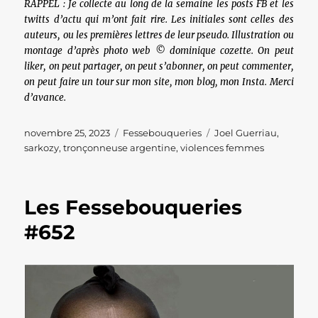
RAPPEL : Je collecte au long de la semaine les posts FB et les
twitts d’actu qui m’ont fait rire. Les initiales sont celles des
auteurs, ou les premières lettres de leur pseudo. Illustration ou
montage d’après photo web © dominique cozette. On peut
liker, on peut partager, on peut s’abonner, on peut commenter,
on peut faire un tour sur mon site, mon blog, mon Insta. Merci
d’avance.
Publié
Catégories
Étiquettes
novembre 25, 2023
Fessebouqueries
Joel Guerriau
,
le
sarkozy
,
tronçonneuse argentine
,
violences femmes
Les Fessebouqueries
#652