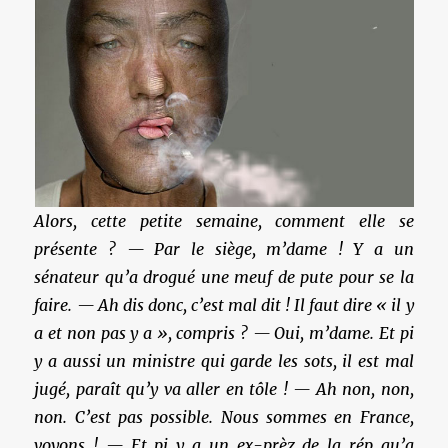
Alors, cette petite semaine, comment elle se
présente ? — Par le siège, m’dame ! Y a un
sénateur qu’a drogué une meuf de pute pour se la
faire. — Ah dis donc, c’est mal dit ! Il faut dire « il y
a et non pas y a », compris ? — Oui, m’dame. Et pi
y a aussi un ministre qui garde les sots, il est mal
jugé, paraît qu’y va aller en tôle ! — Ah non, non,
non. C’est pas possible. Nous sommes en France,
voyons ! — Et pi y a un ex-prèz de la rép qu’a