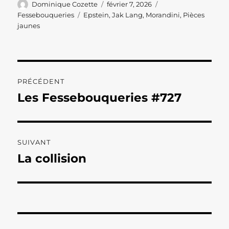
Auteur
Publié
Catégories
Dominique Cozette
février 7, 2026
le
Étiquettes
Fessebouqueries
Epstein
,
Jak Lang
,
Morandini
,
Pièces
jaunes
Navigation
PRÉCÉDENT
de
Les Fessebouqueries #727
Publication
précédente :
l’article
SUIVANT
La collision
Publication
suivante :