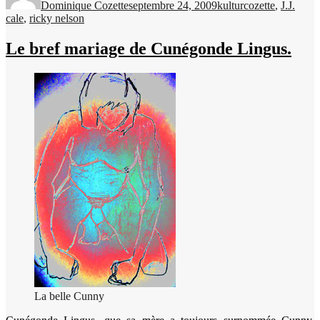
Dominique Cozette
septembre 24, 2009
kultur
cozette
,
J.J.
cale
,
ricky nelson
Le bref mariage de Cunégonde Lingus.
La belle Cunny