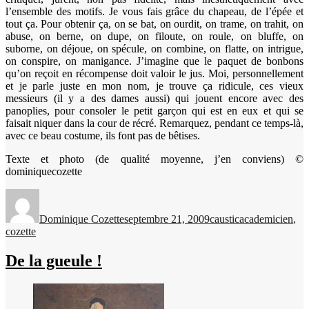
l’ensemble des motifs. Je vous fais grâce du chapeau, de l’épée et
tout ça. Pour obtenir ça, on se bat, on ourdit, on trame, on trahit, on
abuse, on berne, on dupe, on filoute, on roule, on bluffe, on
suborne, on déjoue, on spécule, on combine, on flatte, on intrigue,
on conspire, on manigance. J’imagine que le paquet de bonbons
qu’on reçoit en récompense doit valoir le jus. Moi, personnellement
et je parle juste en mon nom, je trouve ça ridicule, ces vieux
messieurs (il y a des dames aussi) qui jouent encore avec des
panoplies, pour consoler le petit garçon qui est en eux et qui se
faisait niquer dans la cour de récré. Remarquez, pendant ce temps-là,
avec ce beau costume, ils font pas de bêtises.
Texte et photo (de qualité moyenne, j’en conviens) ©
dominiquecozette
Auteur
Publié
Catégories
Étiquettes
le
Dominique Cozette
septembre 21, 2009
caustic
academicien
,
cozette
De la gueule !