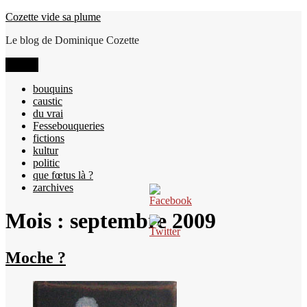
Aller
Cozette vide sa plume
au
Le blog de Dominique Cozette
contenu
Menu
bouquins
caustic
du vrai
Fessebouqueries
fictions
kultur
politic
que fœtus là ?
zarchives
Mois :
septembre 2009
Moche ?