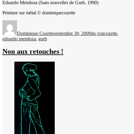
Eduardo Mendoza (Sans nouvelles de Gurb. 1990)
Peinture sur métal © dominiquecozette
Auteur
Publié
Catégories
Étiquettes
le
Dominique Cozette
septembre 30, 2009
du vrai
cozette
,
eduardo mendoza
,
gurb
Non aux retouches !