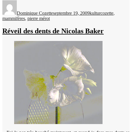
Auteur
Publié
Catégories
Étiquettes
le
Dominique Cozette
septembre 19, 2009
kultur
cozette
,
mammifères
,
pierre mérot
Réveil des dents de Nicolas Baker