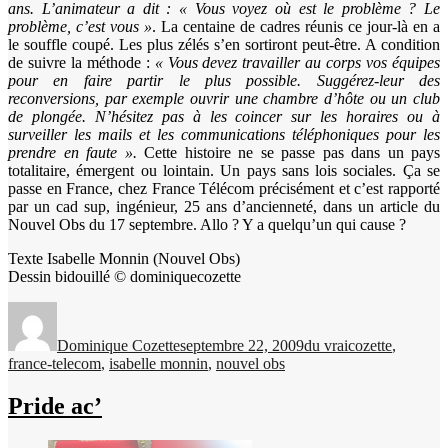
ans. L’animateur a dit : « Vous voyez où est le problème ? Le
problème, c’est vous »
. La centaine de cadres réunis ce jour-là en a
le souffle coupé. Les plus zélés s’en sortiront peut-être. A condition
de suivre la méthode :
« Vous devez travailler au corps vos équipes
pour en faire partir le plus possible. Suggérez-leur des
reconversions, par exemple ouvrir une chambre d’hôte ou un club
de plongée. N’hésitez pas à les coincer sur les horaires ou à
surveiller les mails et les communications téléphoniques pour les
prendre en faute ».
Cette histoire ne se passe pas dans un pays
totalitaire, émergent ou lointain. Un pays sans lois sociales. Ça se
passe en France, chez France Télécom précisément et c’est rapporté
par un cad sup, ingénieur, 25 ans d’ancienneté, dans un article du
Nouvel Obs du 17 septembre. Allo ? Y a quelqu’un qui cause ?
Texte Isabelle Monnin (Nouvel Obs)
Dessin bidouillé © dominiquecozette
Auteur
Publié
Catégories
Étiquettes
le
Dominique Cozette
septembre 22, 2009
du vrai
cozette
,
france-telecom
,
isabelle monnin
,
nouvel obs
Pride ac’