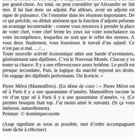
pas grand-chose. Au total, on peut considérer qu’Alexandre ne fait
rien. Il lui faut donc un adjoint. Par ailleurs, avoir un adjoint est
signe de puissance. On l’emmène dans les réunions importantes. De
ce qui précède, on déduit aisément que la fonction d’adjoint présente
un avantage incontestable : comme vous renoncez à prendre la place
de votre chef, votre chef ferme les yeux sur votre nonchalance ou
votre incompétence, lesquelles ne sont que le reflet des siennes. A
vous deux finalement, vous fournissez le travail d’un salarié. Ce
n’est pas si mal. …/…
Toute nouvelle activité économique attire une bande d’aventuriers,
généralement sans diplômes. C’est le Nouveau Monde. Chacun y va
tenter sa chance. Il y a une effervescence assez bohême. Le profit est
presque secondaire. Puis, la logique du marché reprend ses droits.
On engage des diplômés performants. On licencie. »
Pierre Mérot (Mammifères). (En 4ème de couv : « Pierre Mérot est
né à Paris il y a une quarantaine d’années. Mammifères raconte la
vie d’un type né à Paris il y a une quarantaine d’années. »). (Ce
premier bouquin était top. J’ai moins aimé le suivant). (Si ça vous
intéresse, naturellement).
Peinture © dominiquecozette
(Asap signifiant as soon as possible, mot d’ordre accompagnant
toute tâche à effectuer)