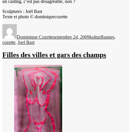
un casting, c’est pas désagréable, non ?
Sculptures : Joël Bast
Texte et photo © dominiquecozette
Auteur
Publié
Catégories
Étiquettes
le
Dominique Cozette
septembre 24, 2009
kultur
Bannes
,
cozette
,
Joel Bast
Filles des villes et gars des champs