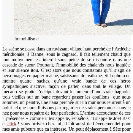
Immobilisme
La scène se passe dans un ravissant village haut perché de l’Ardèche
méridionale, à Banne, sous le cagnard. Il fait tellement chaud que
tout mouvement est interdit sous peine de se dissoudre dans une
cascade de sueur. Pourtant, l’immobilité des chalands nous inquiète
et leur silence itou. C’est alors que nous constatons qu’il s’agit de
personnages en papier mâché, saisissants de réalisme. Si la photo en
montre quatre, sachez qu’une vraie bande de ces héros
sympathiques s’active, façon de parler, dans tout le village. Un
mécano se gratte l’occiput devant le moteur d’une vraie bagnole,
trois vieilles sur un banc regardent passer les couillons que nous
sommes, un peintre, une nana perchée sur un mur nous leurrent à un
point tel que nous finissons par regarder de vraies personnes sous le
nez pour nous repaître de leur perfection. L’artiste accoucheur de ces
« présences » comme il les appelle, est sétois, il s’appelle Joel Bast
et
click
! vous arrivez chez lui. Il fait aussi de l’événementiel pour
mes amis pubeurs que ça intéresse. Un petit déplacement à Sète pour