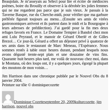
Beaujolais. Je m’asseyais au Sélect pour lire et écrire de médiocres
poèmes, boire du Brouilly et observer à la dérobée les jolies femmes
qui ne me regardent pas parce que je suis vieux. Je passais à la
Taverne Basque, rue du Cherche-midi, pour vérifier que ma garbure
préférée figurait toujours au menu…(Ensuite ses amis de virées
gastronomiques arrivent et ils partent dans le midi et la Bourgogne à
leurs adresses de prédilection). J’ai gardé pour la fin mes deux
refuges favoris en France. Le Domaine Tempier à Bandol chez mon
ami Lulu Peyraud, et le manoir de Gérard Oberlé et de Gilles
Brezol… Ce jour-là, Gérard a offert un déjeuner privé à quatorze de
ses amis dans le restaurant de Marc Meneau, l’Espérance. Nous
sommes restés à table onze heures durant, pendant lesquels nous
avons dégusté trente-sept plats et une douzaine de vins fins.
Quarante huit heures plus tard, me voilà de nouveau chez moi, dans
le Montana, où des loups ont, il y a quelques jours, égorgé la plupart
des moutons de mon voisin…
Jim Harrison dans une chronique publiée par le Nouvel Obs du 8
janvier 2004.
Peinture sur tôle © dominiquecozette
Auteur
Publié
Catégories
Étiquettes
le
Dominique Cozette
septembre 20, 2009
kultur
cozette
,
jim
harrison
,
nouvel obs