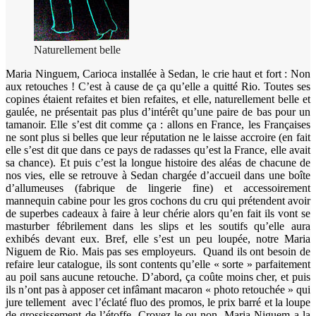
Naturellement belle
Maria Ninguem, Carioca installée à Sedan, le crie haut et fort : Non
aux retouches ! C’est à cause de ça qu’elle a quitté Rio. Toutes ses
copines étaient refaites et bien refaites, et elle, naturellement belle et
gaulée, ne présentait pas plus d’intérêt qu’une paire de bas pour un
tamanoir. Elle s’est dit comme ça : allons en France, les Françaises
ne sont plus si belles que leur réputation ne le laisse accroire (en fait
elle s’est dit que dans ce pays de radasses qu’est la France, elle avait
sa chance). Et puis c’est la longue histoire des aléas de chacune de
nos vies, elle se retrouve à Sedan chargée d’accueil dans une boîte
d’allumeuses (fabrique de lingerie fine) et accessoirement
mannequin cabine pour les gros cochons du cru qui prétendent avoir
de superbes cadeaux à faire à leur chérie alors qu’en fait ils vont se
masturber fébrilement dans les slips et les soutifs qu’elle aura
exhibés devant eux. Bref, elle s’est un peu loupée, notre Maria
Niguem de Rio. Mais pas ses employeurs. Quand ils ont besoin de
refaire leur catalogue, ils sont contents qu’elle « sorte » parfaitement
au poil sans aucune retouche. D’abord, ça coûte moins cher, et puis
ils n’ont pas à apposer cet infâmant macaron « photo retouchée » qui
jure tellement avec l’éclaté fluo des promos, le prix barré et la loupe
de grossissement de l’étoffe. Croyez-le ou non, Maria Niguem a la