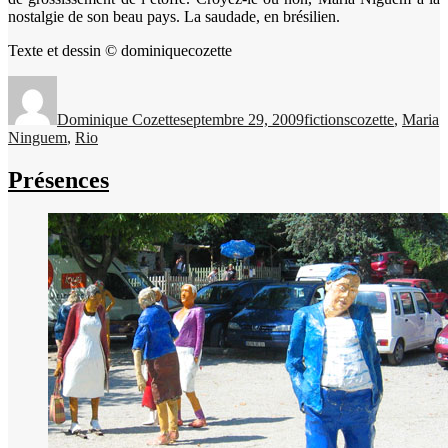
nostalgie de son beau pays. La saudade, en brésilien.
Texte et dessin © dominiquecozette
Auteur
Publié
Catégories
Étiquettes
le
Dominique Cozette
septembre 29, 2009
fictions
cozette
,
Maria
Ninguem
,
Rio
Présences