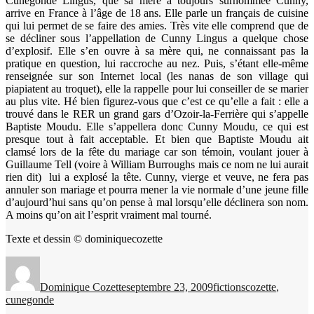
Cunégonde Lingus, que sa mère a toujours surnommée Cunny,
arrive en France à l’âge de 18 ans. Elle parle un français de cuisine
qui lui permet de se faire des amies. Très vite elle comprend que de
se décliner sous l’appellation de Cunny Lingus a quelque chose
d’explosif. Elle s’en ouvre à sa mère qui, ne connaissant pas la
pratique en question, lui raccroche au nez. Puis, s’étant elle-même
renseignée sur son Internet local (les nanas de son village qui
piapiatent au troquet), elle la rappelle pour lui conseiller de se marier
au plus vite. Hé bien figurez-vous que c’est ce qu’elle a fait : elle a
trouvé dans le RER un grand gars d’Ozoir-la-Ferrière qui s’appelle
Baptiste Moudu. Elle s’appellera donc Cunny Moudu, ce qui est
presque tout à fait acceptable. Et bien que Baptiste Moudu ait
clamsé lors de la fête du mariage car son témoin, voulant jouer à
Guillaume Tell (voire à William Burroughs mais ce nom ne lui aurait
rien dit) lui a explosé la tête. Cunny, vierge et veuve, ne fera pas
annuler son mariage et pourra mener la vie normale d’une jeune fille
d’aujourd’hui sans qu’on pense à mal lorsqu’elle déclinera son nom.
A moins qu’on ait l’esprit vraiment mal tourné.
Texte et dessin © dominiquecozette
Auteur
Publié
Catégories
Étiquettes
le
Dominique Cozette
septembre 23, 2009
fictions
cozette
,
cunegonde