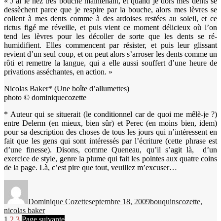
« J’ai le nez très bouché maintenant, et quand je dors mes dents se
dessèchent parce que je respire par la bouche, alors mes lèvres se
collent à mes dents comme à des ardoises restées au soleil, et ce
rictus figé me réveille, et puis vient ce moment délicieux où l’on
tend les lèvres pour les décoller de sorte que les dents se ré-
humidifient. Elles commencent par résister, et puis leur glissant
revient d’un seul coup, et on peut alors s’arroser les dents comme un
rôti et remettre la langue, qui a elle aussi souffert d’une heure de
privations asséchantes, en action. »
Nicolas Baker* (Une boîte d’allumettes)
photo © dominiquecozette
* Auteur qui se situerait (le conditionnel car de quoi me mêlè-je ?)
entre Delerm (en mieux, bien sûr) et Perec (en moins bien, idem)
pour sa description des choses de tous les jours qui n’intéressent en
fait que les gens qui sont intéressés par l’écriture (cette phrase est
d’une finesse). Disons, comme Queneau, qu’il s’agit là, d’un
exercice de style, genre la plume qui fait les pointes aux quatre coins
de la page. Là, c’est pire que tout, veuillez m’excuser…
Auteur
Publié
Catégories
Étiquettes
le
Dominique Cozette
septembre 18, 2009
bouquins
cozette
,
nicolas baker
Page
Page
Page
1
2
3
Page suivante