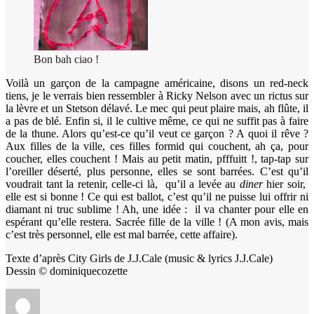
Bon bah ciao !
Voilà un garçon de la campagne américaine, disons un red-neck
tiens, je le verrais bien ressembler à Ricky Nelson avec un rictus sur
la lèvre et un Stetson délavé. Le mec qui peut plaire mais, ah flûte, il
a pas de blé. Enfin si, il le cultive même, ce qui ne suffit pas à faire
de la thune. Alors qu’est-ce qu’il veut ce garçon ? A quoi il rêve ?
Aux filles de la ville, ces filles formid qui couchent, ah ça, pour
coucher, elles couchent ! Mais au petit matin, pfffuitt !, tap-tap sur
l’oreiller déserté, plus personne, elles se sont barrées. C’est qu’il
voudrait tant la retenir, celle-ci là, qu’il a levée au
diner
hier soir,
elle est si bonne ! Ce qui est ballot, c’est qu’il ne puisse lui offrir ni
diamant ni truc sublime ! Ah, une idée : il va chanter pour elle en
espérant qu’elle restera. Sacrée fille de la ville ! (A mon avis, mais
c’est très personnel, elle est mal barrée, cette affaire).
Texte d’après City Girls de J.J.Cale (music & lyrics J.J.Cale)
Dessin © dominiquecozette
Auteur
Publié
Catégories
Étiquettes
le