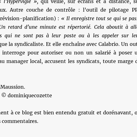
 «
l’Hypervigie »,
qui veille, sur écrans et à distance, s
aux. Autre couche de contrôle : l’outil de pilotage P
évision-planification) :
« Il enregistre tout se qui se pas
n retard d’une minute est répertorié. Cela aboutit à all
ns qui ne sont pas à leur poste ou à les appeler sur le
que la syndicaliste. Et elle enchaîne avec Calabrio. Un out
interroge pour autoriser ou non un salarié à poser 
au manager local, accusent les syndicats, toute marge 
 Maussion.
l) © dominiquecozette
nt à ce blog est bien entendu gratuit et dorénavant, 
es commentaires.