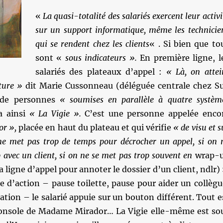
«
La quasi-totalité des salariés exercent leur activi
sur un support informatique, même les technicie
qui se rendent chez les clients
« . Si bien que to
sont «
sous indicateurs ».
En première ligne, l
salariés des plateaux d’appel :
« Là, on attei
ature »
dit Marie Cussonneau (déléguée centrale chez S
 de personnes
« soumises en parallèle à quatre systèm
 a ainsi
« La Vigie ».
C’est une personne appelée enco
r »,
placée en haut du plateau et qui vérifie
« de visu et s
ne met pas trop de temps pour décrocher un appel, si on 
p avec un client, si on ne se met pas trop souvent en
wrap-
 ligne d’appel pour annoter le dossier d’un client, ndlr) 
 d’action – pause toilette, pause pour aider un collègu
tion – le salarié appuie sur un bouton différent. Tout e
console de Madame Mirador… La Vigie elle-même est so