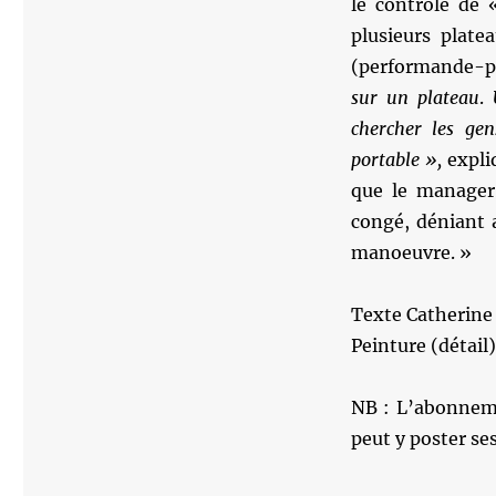
le contrôle de
plusieurs plate
(performande-pr
sur un plateau
.
U
chercher les ge
portable »,
expli
que le manager 
congé, déniant 
manoeuvre. »
Texte Catherine
Peinture (détai
NB : L’abonneme
peut y poster s