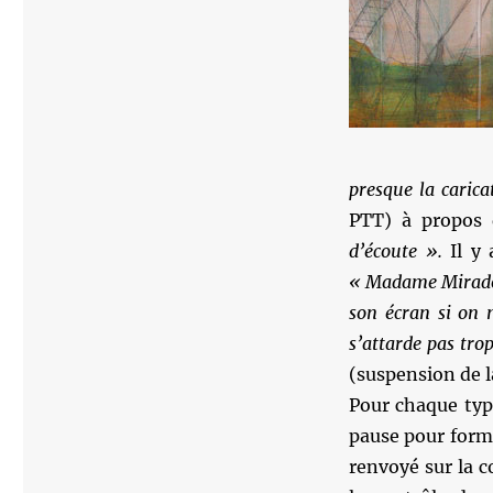
presque la caric
PTT) à propos
d’écoute ».
Il y
« Madame Mirado
son écran si on 
s’attarde pas tro
(suspension de la
Pour chaque type
pause pour forma
renvoyé sur la 