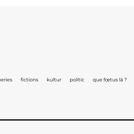
eries
fictions
kultur
politic
que fœtus là ?