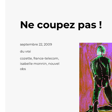
Ne coupez pas !
Publié
septembre 22, 2009
le
Catégories
du vrai
Étiquettes
cozette
,
france-telecom
,
isabelle monnin
,
nouvel
obs