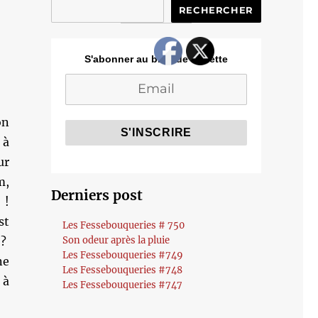
RECHERCHER
S'abonner au blog de Cozette
on
 à
ur
m,
Derniers post
 !
st
Les Fessebouqueries # 750
 ?
Son odeur après la pluie
Les Fessebouqueries #749
ne
Les Fessebouqueries #748
 à
Les Fessebouqueries #747