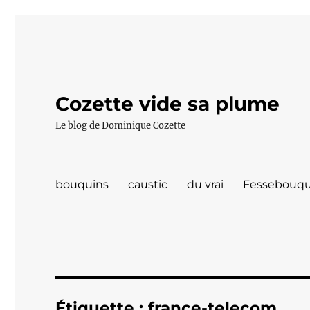
Cozette vide sa plume
Le blog de Dominique Cozette
bouquins
caustic
du vrai
Fessebouqu
Étiquette :
france-telecom