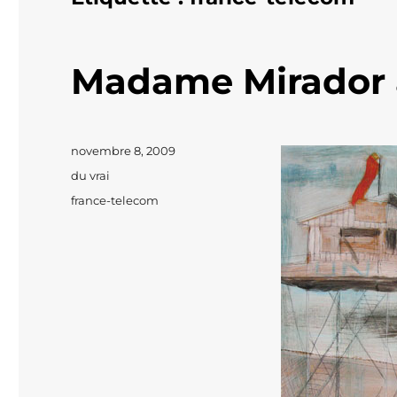
Madame Mirador 
Publié
novembre 8, 2009
le
Catégories
du vrai
Étiquettes
france-telecom