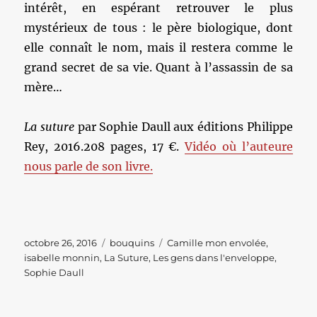
intérêt, en espérant retrouver le plus
mystérieux de tous : le père biologique, dont
elle connaît le nom, mais il restera comme le
grand secret de sa vie. Quant à l’assassin de sa
mère…
La suture
par Sophie Daull aux éditions Philippe
Rey, 2016.208 pages, 17 €.
Vidéo où l’auteure
nous parle de son livre.
Publié
Catégories
Étiquettes
octobre 26, 2016
bouquins
Camille mon envolée
,
le
isabelle monnin
,
La Suture
,
Les gens dans l'enveloppe
,
Sophie Daull