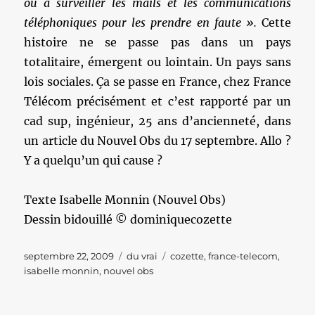
ou à surveiller les mails et les communications
téléphoniques pour les prendre en faute ».
Cette
histoire ne se passe pas dans un pays
totalitaire, émergent ou lointain. Un pays sans
lois sociales. Ça se passe en France, chez France
Télécom précisément et c’est rapporté par un
cad sup, ingénieur, 25 ans d’ancienneté, dans
un article du Nouvel Obs du 17 septembre. Allo ?
Y a quelqu’un qui cause ?
Texte Isabelle Monnin (Nouvel Obs)
Dessin bidouillé © dominiquecozette
Publié
Catégories
Étiquettes
septembre 22, 2009
du vrai
cozette
,
france-telecom
,
le
isabelle monnin
,
nouvel obs