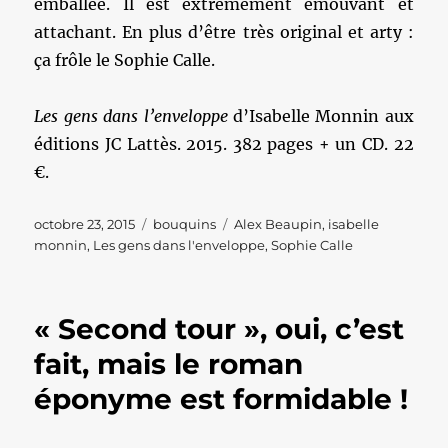
emballée. Il est extrêmement émouvant et
attachant. En plus d’être très original et arty :
ça frôle le Sophie Calle.
Les gens dans l’enveloppe
d’Isabelle Monnin aux
éditions JC Lattès. 2015. 382 pages + un CD. 22
€.
Publié
Catégories
Étiquettes
octobre 23, 2015
bouquins
Alex Beaupin
,
isabelle
le
monnin
,
Les gens dans l'enveloppe
,
Sophie Calle
« Second tour », oui, c’est
fait, mais le roman
éponyme est formidable !