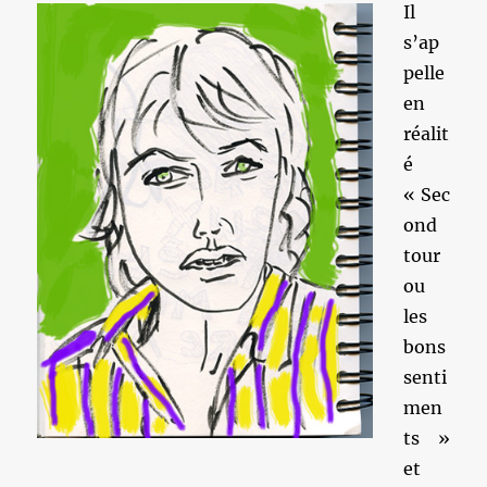
Il
s’ap
pelle
en
réalit
é
« Sec
ond
tour
ou
les
bons
senti
men
ts »
et