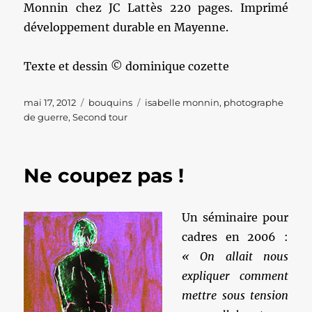
Monnin chez JC Lattès 220 pages. Imprimé
développement durable en Mayenne.
Texte et dessin © dominique cozette
Publié
Catégories
Étiquettes
mai 17, 2012
bouquins
isabelle monnin
,
photographe
le
de guerre
,
Second tour
Ne coupez pas !
Un séminaire pour
cadres en 2006 :
« On allait nous
expliquer comment
mettre sous tension