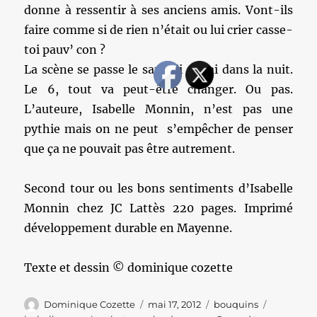
donne à ressentir à ses anciens amis. Vont-ils
faire comme si de rien n’était ou lui crier casse-
toi pauv’ con ?
La scène se passe le samedi 5 mai dans la nuit.
Le 6, tout va peut-être changer. Ou pas.
L’auteure, Isabelle Monnin, n’est pas une
pythie mais on ne peut s’empêcher de penser
que ça ne pouvait pas être autrement.
Second tour ou les bons sentiments d’Isabelle
Monnin chez JC Lattès 220 pages. Imprimé
développement durable en Mayenne.
Texte et dessin © dominique cozette
Auteur
Publié
Catégories
Étiquette
Dominique Cozette
mai 17, 2012
bouquins