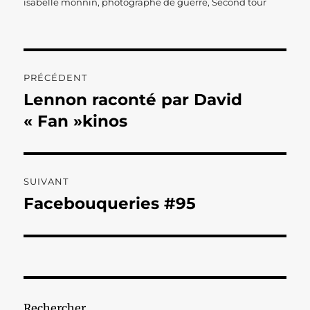
le
isabelle monnin
,
photographe de guerre
,
Second tour
Navigation
PRÉCÉDENT
de
Lennon raconté par David
Publication
précédente :
« Fan »kinos
l’article
SUIVANT
Facebouqueries #95
Publication
suivante :
Rechercher