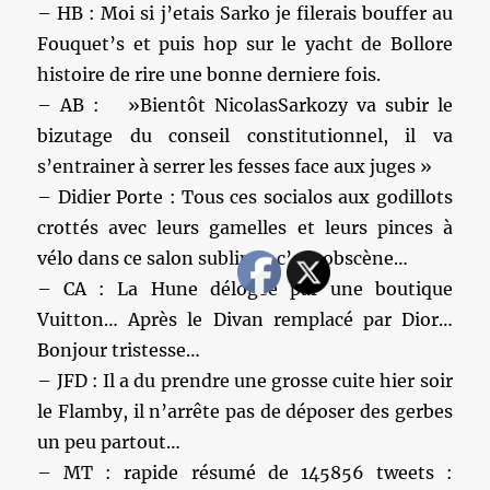
– HB : Moi si j’etais Sarko je filerais bouffer au
Fouquet’s et puis hop sur le yacht de Bollore
histoire de rire une bonne derniere fois.
– AB : »Bientôt NicolasSarkozy va subir le
bizutage du conseil constitutionnel, il va
s’entrainer à serrer les fesses face aux juges »
– Didier Porte : Tous ces socialos aux godillots
crottés avec leurs gamelles et leurs pinces à
vélo dans ce salon sublime, c’est obscène…
– CA : La Hune délogée par une boutique
Vuitton… Après le Divan remplacé par Dior…
Bonjour tristesse…
– JFD : Il a du prendre une grosse cuite hier soir
le Flamby, il n’arrête pas de déposer des gerbes
un peu partout…
– MT : rapide résumé de 145856 tweets :