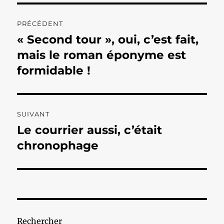
Navigation
PRÉCÉDENT
de
« Second tour », oui, c’est fait,
Publication
précédente :
mais le roman éponyme est
l’article
formidable !
SUIVANT
Le courrier aussi, c’était
Publication
suivante :
chronophage
Rechercher