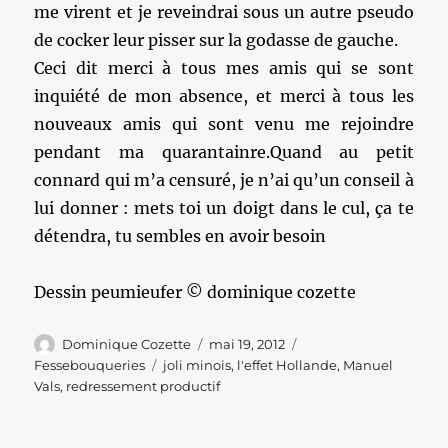
me virent et je reveindrai sous un autre pseudo
de cocker leur pisser sur la godasse de gauche.
Ceci dit merci à tous mes amis qui se sont
inquiété de mon absence, et merci à tous les
nouveaux amis qui sont venu me rejoindre
pendant ma quarantainre.Quand au petit
connard qui m’a censuré, je n’ai qu’un conseil à
lui donner : mets toi un doigt dans le cul, ça te
détendra, tu sembles en avoir besoin
Dessin peumieufer © dominique cozette
Auteur
Publié
Catégories
Dominique Cozette
mai 19, 2012
le
Étiquettes
Fessebouqueries
joli minois
,
l'effet Hollande
,
Manuel
Vals
,
redressement productif