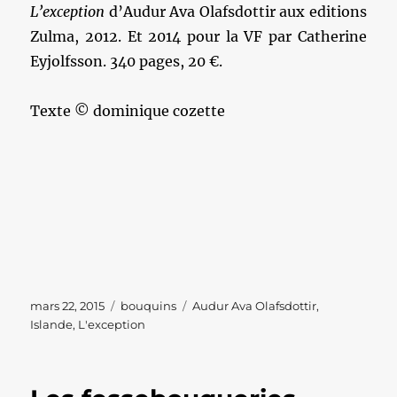
L’exception
d’Audur Ava Olafsdottir aux editions
Zulma, 2012. Et 2014 pour la VF par Catherine
Eyjolfsson. 340 pages, 20 €.
Texte © dominique cozette
Publié
Catégories
Étiquettes
mars 22, 2015
bouquins
Audur Ava Olafsdottir
,
le
Islande
,
L'exception