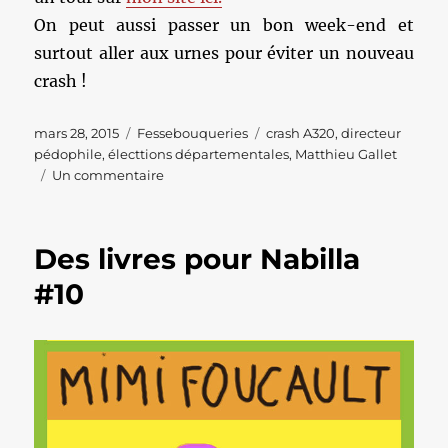
On peut aussi passer un bon week-end et
surtout aller aux urnes pour éviter un nouveau
crash !
Publié
Catégories
Étiquettes
mars 28, 2015
Fessebouqueries
crash A320
,
directeur
le
pédophile
,
électtions départementales
,
Matthieu Gallet
sur
Un commentaire
Les
Fessebouqueries
#246
Des livres pour Nabilla
#10