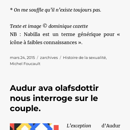
*
On me souffle qu’il n’existe toujours pas.
Texte et image © dominique cozette
NB : Nabilla est un terme générique pour «
icône à faibles connaissances ».
Publié
Catégories
Étiquettes
mars 24, 2015
zarchives
Histoire de la sexualité
,
le
Michel Foucault
Audur ava olafsdottir
nous interroge sur le
couple.
L’exception
d’Audur