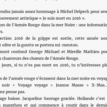
endra jamais assez hommage à Michel Delpech pour avo
mouvement artistique « Je suis mort en 2016 ».
urs de l’Armée Rouge dans la mer Noire : une informati
s.
ection 2016 de la grippe est sortie, cette année no
 olive et la goutte se portera mi-menton.
 mort confond George Michael et Mireille Mathieu po
 chanteurs des chœurs de l’Armée Rouge.
jours, si tu n’es pas mort en 2016, tu n’intéresses pl
s de l’armée rouge s’écrasent dans la mer noire en voya
t noir + Voyage voyage > Jeanne Masse > X-Ma
 ne pense pas.
ge baisse. Jacqueline Sauvage graciée. Hollande c’est 
n marathon et qui commence à courir dans le derni