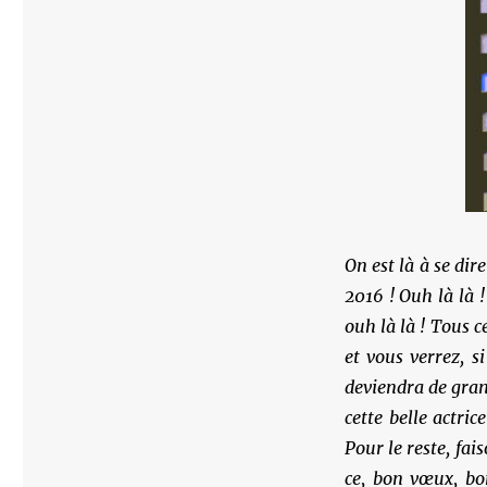
On est là à se dir
2016 ! Ouh
là là
ouh
là là
! Tous c
et vous verrez, s
deviendra de gran
cette belle actri
Pour le reste, fai
ce, bon vœux, bon