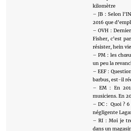
kilomètre
– JB : Selon l’I
2016 que d’emplo
– OVH : Dernier
Fisher, c’est p
résister, hein vie
– PM : les chœur
un peu la revan
– EEF : Question
barbus, est-il ré
– EM : En 2015
musiciens. En 201
– DC : Quoi ? 6 
négligente Lagar
– RI : Moi je t
dans un magasin 