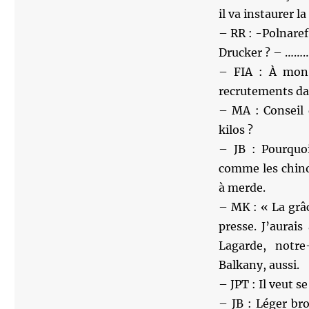
il va instaurer 
– RR : -Polnaref
Drucker ? – ……….
– FIA : À mon 
recrutements da
– MA : Conseil 
kilos ?
– JB : Pourquo
comme les chino
à merde.
– MK : « La grâc
presse. J’aurais
Lagarde, notre
Balkany, aussi.
– JPT : Il veut s
– JB : Léger br