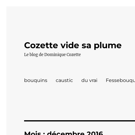
Cozette vide sa plume
Le blog de Dominique Cozette
bouquins
caustic
du vrai
Fessebouqu
Mois :
décembre 2016