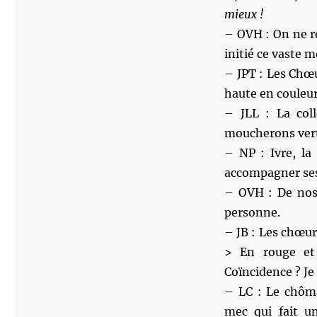
mieux !
– OVH : On ne r
initié ce vaste 
– JPT : Les Chœ
haute en couleur
– JLL : La coll
moucherons vert
– NP : Ivre, la
accompagner ses
– OVH : De nos 
personne.
– JB : Les chœur
> En rouge e
Coïncidence ? Je
– LC : Le chôma
mec qui fait u