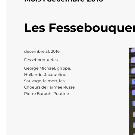
Les Fessebouquer
Publié
décembre 31, 2016
le
Catégories
Fessebouqueries
Étiquettes
George Michael
,
grippe
,
Hollande
,
Jacqueline
Sauvage
,
la mort
,
les
Choeurs de l'armée Russe
,
Pierre Barouh
,
Poutine