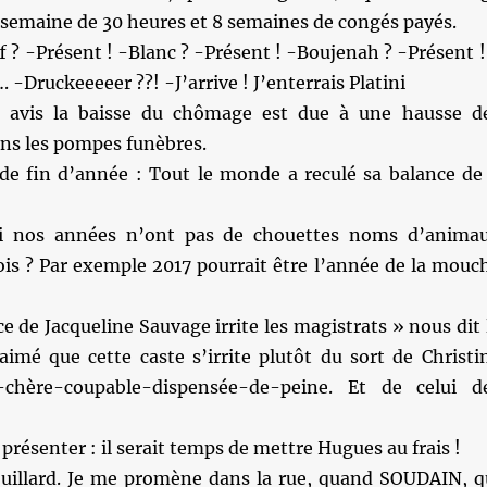
la semaine de 30 heures et 8 semaines de congés payés.
f ? -Présent ! -Blanc ? -Présent ! -Boujenah ? -Présent !
 -Druckeeeeer ??! -J’arrive ! J’enterrais Platini
avis la baisse du chômage est due à une hausse d
ns les pompes funèbres.
de fin d’année : Tout le monde a reculé sa balance de
i nos années n’ont pas de chouettes noms d’anima
is ? Par exemple 2017 pourrait être l’année de la mouc
e de Jacqueline Sauvage irrite les magistrats » nous dit 
 aimé que cette caste s’irrite plutôt du sort de Christi
-chère-coupable-dispensée-de-peine. Et de celui d
e présenter : il serait temps de mettre Hugues au frais !
ouillard. Je me promène dans la rue, quand SOUDAIN, q