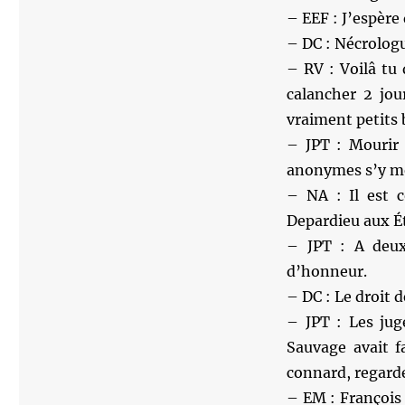
– EEF : J’espère 
– DC : Nécrologu
– RV : Voilâ tu
calancher 2 jou
vraiment petits 
– JPT : Mourir
anonymes s’y me
– NA : Il est c
Depardieu aux É
– JPT : A deux
d’honneur.
– DC : Le droit d
– JPT : Les jug
Sauvage avait f
connard, regarde
– EM : François 