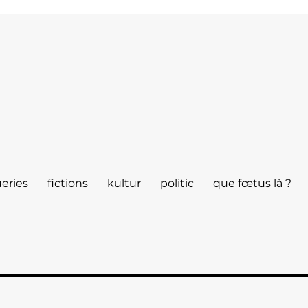
eries
fictions
kultur
politic
que fœtus là ?