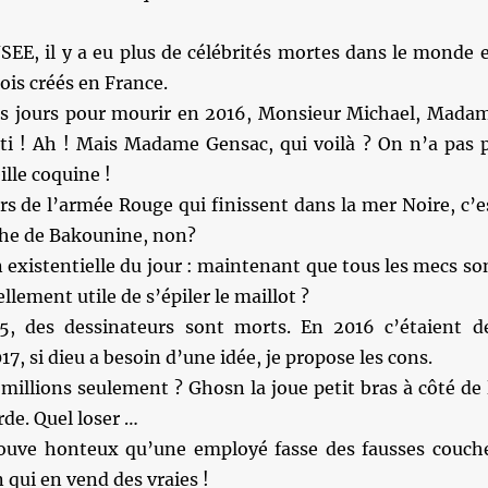
NSEE, il y a eu plus de célébrités mortes dans le monde 
is créés en France.
s jours pour mourir en 2016, Monsieur Michael, Mada
arti ! Ah ! Mais Madame Gensac, qui voilà ? On n’a pas 
ille coquine !
s de l’armée Rouge qui finissent dans la mer Noire, c’e
che de Bakounine, non?
 existentielle du jour : maintenant que tous les mecs so
ellement utile de s’épiler le maillot ?
, des dessinateurs sont morts. En 2016 c’étaient d
7, si dieu a besoin d’une idée, je propose les cons.
millions seulement ? Ghosn la joue petit bras à côté de 
de. Quel loser …
rouve honteux qu’une employé fasse des fausses couch
qui en vend des vraies !