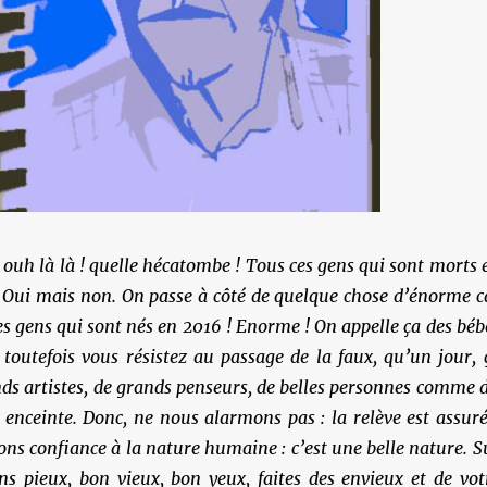
e ouh là là ! quelle hécatombe ! Tous ces gens qui sont morts 
! Oui mais non. On passe à côté de quelque chose d’énorme c
es gens qui sont nés en 2016 ! Enorme ! On appelle ça des béb
i toutefois vous résistez au passage de la faux, qu’un jour, 
ds artistes, de grands penseurs, de belles personnes comme d
ce enceinte. Donc, ne nous alarmons pas : la relève est assuré
sons confiance à la nature humaine : c’est une belle nature. S
s pieux, bon vieux, bon yeux, faites des envieux et de vot