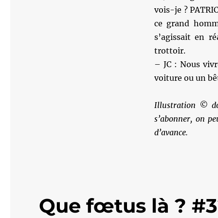
vois-je ? PATRI
ce grand homme
s’agissait en r
trottoir.
– JC : Nous viv
voiture ou un bêt
Illustration © d
s’abonner, on pe
d’avance.
Que fœtus là ? #