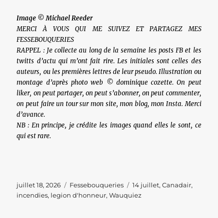
Image © Michael Reeder
MERCI À VOUS QUI ME SUIVEZ ET PARTAGEZ MES
FESSEBOUQUERIES
RAPPEL : Je collecte au long de la semaine les posts FB et les
twitts d’actu qui m’ont fait rire. Les initiales sont celles des
auteurs, ou les premières lettres de leur pseudo. Illustration ou
montage d’après photo web © dominique cozette. On peut
liker, on peut partager, on peut s’abonner, on peut commenter,
on peut faire un tour sur mon site, mon blog, mon Insta. Merci
d’avance.
NB : En principe, je crédite les images quand elles le sont, ce
qui est rare.
Publié
Catégories
Étiquettes
juillet 18, 2026
Fessebouqueries
14 juillet
,
Canadair
,
le
incendies
,
legion d'honneur
,
Wauquiez