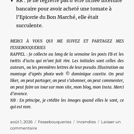
RR : Je ne regrette pas d’être fichée interdite
bancaire pour avoir acheté une tomate à
l’Epicerie du Bon Marché, elle était
succulente.
MERCI À VOUS QUI ME SUIVEZ ET PARTAGEZ MES
FESSEBOUQUERIES
RAPPEL : Je collecte au long de la semaine les posts FB et les
twitts d’actu qui m’ont fait rire. Les initiales sont celles des
auteurs, ou les premières lettres de leur pseudo. Illustration ou
montage d’après photo web © dominique cozette. On peut
liker, on peut partager, on peut s’abonner, on peut commenter,
on peut faire un tour sur mon site, mon blog, mon Insta. Merci
d’avance.
NB : En principe, je crédite les images quand elles le sont, ce
qui est rare.
Publié
Catégories
Étiquettes
août 1, 2026
Fessebouqueries
incendies
Laisser un
le
sur
commentaire
Les