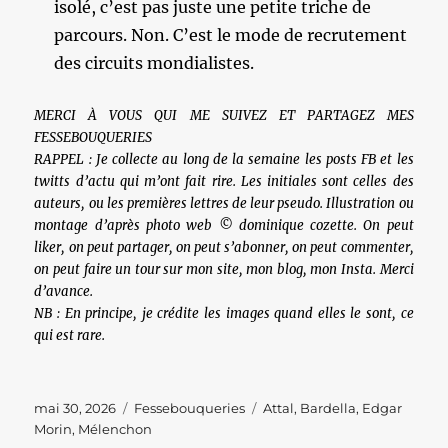
isolé, c’est pas juste une petite triche de
parcours. Non. C’est le mode de recrutement
des circuits mondialistes.
MERCI À VOUS QUI ME SUIVEZ ET PARTAGEZ MES
FESSEBOUQUERIES
RAPPEL : Je collecte au long de la semaine les posts FB et les
twitts d’actu qui m’ont fait rire. Les initiales sont celles des
auteurs, ou les premières lettres de leur pseudo. Illustration ou
montage d’après photo web © dominique cozette. On peut
liker, on peut partager, on peut s’abonner, on peut commenter,
on peut faire un tour sur mon site, mon blog, mon Insta. Merci
d’avance.
NB : En principe, je crédite les images quand elles le sont, ce
qui est rare.
Publié
Catégories
Étiquettes
mai 30, 2026
Fessebouqueries
Attal
,
Bardella
,
Edgar
le
Morin
,
Mélenchon