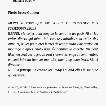
emmerde. »
Photo Bruce Guilden
MERCI À VOUS QUI ME SUIVEZ ET PARTAGEZ MES
FESSEBOUQUERIES
RAPPEL : Je collecte au long de la semaine les posts FB et les
twitts d’actu qui m’ont fait rire. Les initiales sont celles des
auteurs, ou les premières lettres de leur pseudo. Illustration ou
montage d’après photo web © dominique cozette. On peut
liker, on peut partager, on peut s’abonner, on peut commenter,
on peut faire un tour sur mon site, mon blog, mon Insta. Merci
d’avance.
NB : En principe, je crédite les images quand elles le sont, ce
qui est rare.
Publié
Catégories
Étiquettes
mai 23, 2026
Fessebouqueries
Aurore Bergé
,
Bardella
,
le
Bruel
,
Cannes
,
Najat Vallaud Belkacem