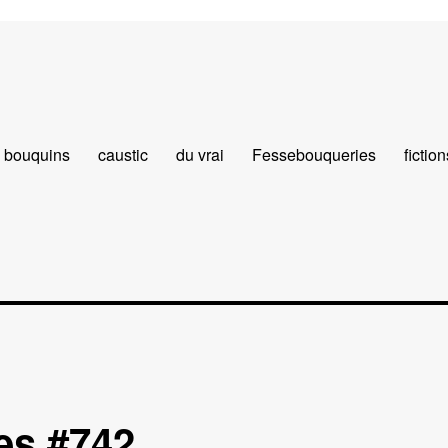
bouquins
caustic
du vrai
Fessebouqueries
fiction
es #742