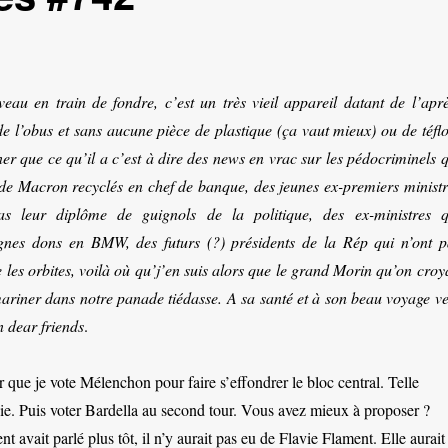
au en train de fondre, c’est un très vieil appareil datant de l’aprè
e l’obus et sans aucune pièce de plastique (ça vaut mieux) ou de téflo
ner que ce qu’il a c’est à dire des news en vrac sur les pédocriminels 
 de Macron recyclés en chef de banque, des jeunes ex-premiers ministr
s leur diplôme de guignols de la politique, des ex-ministres q
gnes dons en BMW, des futurs (?) présidents de la Rép qui n’ont p
 les orbites, voilà où qu’j’en suis alors que le grand Morin qu’on croy
mariner dans notre panade tiédasse. A sa santé et à son beau voyage ve
in dear friends
.
ir que je vote Mélenchon pour faire s’effondrer le bloc central. Telle
gie. Puis voter Bardella au second tour. Vous avez mieux à proposer ?
t avait parlé plus tôt, il n’y aurait pas eu de Flavie Flament. Elle aurait