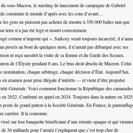
 du sous-Macron, le meeting de lancement de campagne de Gabriel
r de construire le monde d’après avec les cons d’avant…
 les gens ne puissent pas acheter de montre à 350 000 balles tant que
r terre n’a pas été logé et nourri correctement.
 jugé comme n’importe qui », Sarkozy serait toujours incarcéré, il n’aura
u procès au bout de quelques mois, il n’aurait pas débarqué avec ses
rison ni reçu aussitôt la visite de sa femme et du Garde des Sceaux.
 patron de l’Élysée pendant 8 ans. Le bras droit absolu de Macron. Celui
ue nomination, chaque arbitrage, chaque décision d’État. Aujourd’hui,
 en examen pour prise illégale d’intérêts — et vient d’être propulsé
ciété Générale. Voici comment fonctionne la République des camarades
en 2022. Confirmé en appel en 2024. Toujours dans la nature en 2025
 poste de grand patron à la Société Générale. En France, le pantouflag
ne carrière. Il la couronne.
vissé sur leur banquette bénéficiant d’une retraite opaque et qui vienne
 de 36 milliards pour l’armée t’expliquent que c’est trop cher de