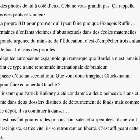
es photos de lui à côté d’eux. Cela ne vous grandit pas. Ça rappelle
s êtes petits et vaniteux.
sa propre BD pour prouver qu’il peut faire pire que François Ruffin…
entaines d’enfants victimes d’abus sexuels dans des écoles maternelles
 grande urgence du ministre de l’Éducation, c’est d’empêcher trois enfan
 le bac. Le sens des priorités.
députée européenne espagnole qui remarque que Bardella n’est jamais 
oint ce type a une renommée internationale de branleur.
asse d’être au second tour. Que vont donc imaginer Glucksmann,
pour faire échouer la Gauche ?
instant que Patrick Balkany a été condamné à deux peines de 3 ans et
rme dans deux dossiers distincts de détournement de fonds mais comme 
de dépôt, il va continuer à danser…
 c’est pas fait pour eux, les prisons sont sales et surpeuplées, ils ne vont
est injuste, et très vite, ils se retrouvent en liberté. C’est affligeant cette
s.