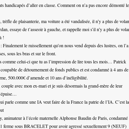
nts handicapés d’aller en classe. Comment on n’a pas encore démonté le
rèfle de plaisanterie, ma voiture a été vandalisée, il n’y a plus de volan
dan, essaye de t’asseoir à gauche, et rappelle moi s’il n’y a plus de vola
à !
 Finalement le ruissellement qu’on nous vend depuis des lustres, on l’a
ses, sous les bras et sur le front.
ts comme celui-ci que tu as l’impression de lire tous les mois… Patrick
 coupable de détournement de fonds publics et est condamné à 4 ans de
rme, 500.000€ d’amende et 10 ans d’inéligibilité.
en couple avec mon ex-mari et je suis désormais la grand-mère de leur
’épuise…
i parle comme une IA veut faire de la France la patrie de l’IA. C’est la
ut
, animateur à l’école maternelle Alphonse Baudin de Paris, condamné
t 1 ferme sous BRACELET pour avoir agressé sexuellement 9 (NEUF)