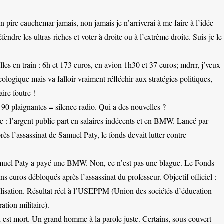
ire cauchemar jamais, non jamais je n’arriverai à me faire à l’idée
endre les ultras-riches et voter à droite ou à l’extrême droite. Suis-je le
les en train : 6h et 173 euros, en avion 1h30 et 37 euros; mdrrr, j’veux
écologique mais va falloir vraiment réfléchir aux stratégies politiques,
ire foutre !
 90 plaignantes = silence radio. Qui a des nouvelles ?
: l’argent public part en salaires indécents et en BMW. Lancé par
s l’assassinat de Samuel Paty, le fonds devait lutter contre
muel Paty a payé une BMW. Non, ce n’est pas une blague. Le Fonds
ns euros débloqués après l’assassinat du professeur. Objectif officiel :
calisation. Résultat réel à l’USEPPM (Union des sociétés d’éducation
ation militaire).
st mort. Un grand homme à la parole juste. Certains, sous couvert