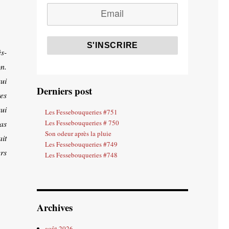
s-
n.
qui
Derniers post
es
ui
Les Fessebouqueries #751
as
Les Fessebouqueries # 750
Son odeur après la pluie
ait
Les Fessebouqueries #749
rs
Les Fessebouqueries #748
Archives
août 2026