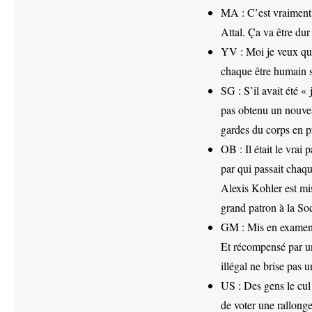
MA : C’est vraiment
Attal. Ça va être du
YV : Moi je veux que
chaque être humain su
SG : S’il avait été «
pas obtenu un nouvea
gardes du corps en p
OB : Il était le vrai
par qui passait chaq
Alexis Kohler est mis
grand patron à la So
GM : Mis en examen 
Et récompensé par un
illégal ne brise pas u
US : Des gens le cul 
de voter une rallonge