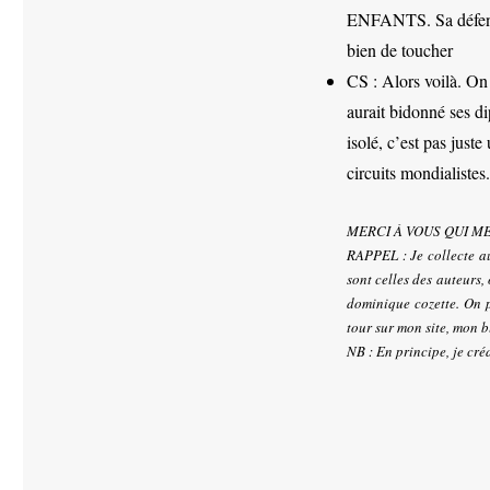
ENFANTS. Sa défense 
bien de toucher
CS : Alors voilà. On
aurait bidonné ses di
isolé, c’est pas just
circuits mondialistes.
MERCI À VOUS QUI M
RAPPEL : Je collecte au 
sont celles des auteurs,
dominique cozette. On p
tour sur mon site, mon 
NB : En principe, je créd