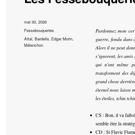
Publié
mai 30, 2026
le
Catégories
Fessebouqueries
Pardonnez mon cerve
Étiquettes
Attal
,
Bardella
,
Edgar Morin
,
guerre, fondu dans d
Mélenchon
Alors il ne peut don
s’ignorent, les amis
qui n’ont même pa
transforment des di
grand chose derrière
éternel nous laisse 
les étoiles, tchin tch
CS : Bon, il va fallo
semble être la straté
CD : Si Flavie Flamen