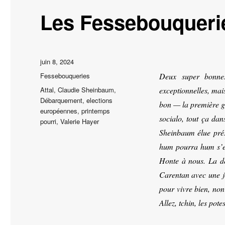
Les Fessebouqueri
Publié
juin 8, 2024
le
Catégories
Fessebouqueries
Deux super bonnes
Étiquettes
Attal
,
Claudie Sheinbaum
,
exceptionnelles, mai
Débarquement
,
elections
bon — la première go
européennes
,
printemps
socialo, tout ça da
pourri
,
Valerie Hayer
Sheinbaum élue prés
hum pourra hum s’en
Honte à nous. La de
Carentan avec une j
pour vivre bien, non
Allez, tchin, les pot