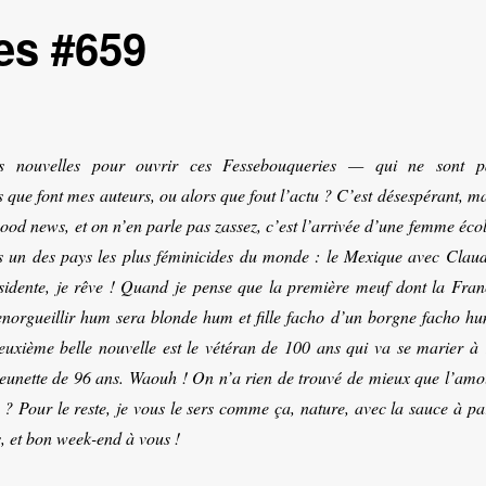
es #659
 nouvelles pour ouvrir ces Fessebouqueries — qui ne sont p
s que font mes auteurs, ou alors que fout l’actu ? C’est désespérant, m
od news, et on n’en parle pas zassez, c’est l’arrivée d’une femme écol
ns un des pays les plus féminicides du monde : le Mexique avec Claud
idente, je rêve ! Quand je pense que la première meuf dont la Fran
orgueillir hum sera blonde hum et fille facho d’un borgne facho hu
uxième belle nouvelle est le vétéran de 100 ans qui va se marier à
eunette de 96 ans. Waouh ! On n’a rien de trouvé de mieux que l’amo
 ? Pour le reste, je vous le sers comme ça, nature, avec la sauce à par
es, et bon week-end à vous !