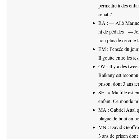
permettre à des enfa
sénat ?
RA : — Allô Marine, t
ni de pédales ! — Jor
non plus de ce côté l
EM : Pensée du jour :
Il goutte entre les fes
OV : Il y a des twee
Balkany est reconnu
prison, dont 3 ans fe
SF : « Ma fille est 
enfant. Ce monde m
MA : Gabriel Attal qu
blague de bout en bo
MN : David Geoffroy
3 ans de prison don