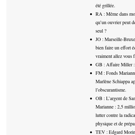
été grillée.
RA : Même dans mon p
qu’un ouvrier peut déf
seul ?
JO : Marseille-Bruxel
bien faire un effort 
vraiment allez vous fa
GB : Affaire Miller :
FM : Fonds Marianne 
Marlène Schiappa aprè
l’obscurantisme.
OB : L’argent de Sa
Marianne : 2,5 millio
lutter contre la radi
physique et de prépar
TEV : Edgard Morin e