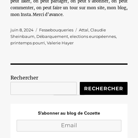
peut liker, on peut partager, on peut s’abonner, on peut
commenter, on peut faire un tour sur mon site, mon blog,
mon Insta. Merci d’avance.
Publié
Catégories
Étiquettes
juin 8, 2024
Fessebouqueries
Attal
,
Claudie
le
Sheinbaum
,
Débarquement
,
elections européennes
,
printemps pourri
,
Valerie Hayer
Rechercher
RECHERCHER
S'abonner au blog de Cozette