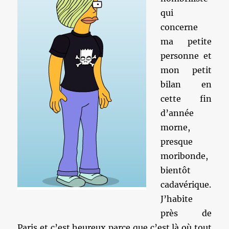
qui
concerne
ma petite
personne et
mon petit
bilan en
cette fin
d’année
morne,
presque
moribonde,
bientôt
cadavérique.
J’habite
près de
Paris et c’est heureux parce que c’est là où tout