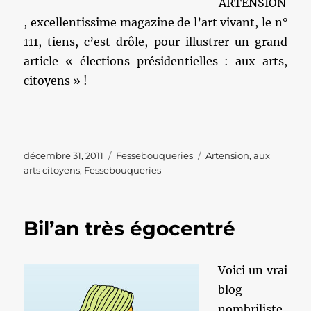
ARTENSION
, excellentissime magazine de l’art vivant, le n°
111, tiens, c’est drôle, pour illustrer un grand
article « élections présidentielles : aux arts,
citoyens » !
Publié
Catégories
Étiquettes
décembre 31, 2011
Fessebouqueries
Artension
,
aux
le
arts citoyens
,
Fessebouqueries
Bil’an très égocentré
Voici un vrai
blog
nombriliste