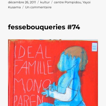
Publié
Catégories
Étiquettes
décembre 26, 2011
kultur
centre Pompidou
,
Yayoi
le
sur
Kusama
Un commentaire
Yayoi
Kusama,
la
fessebouqueries #74
folle
de
Tokyo