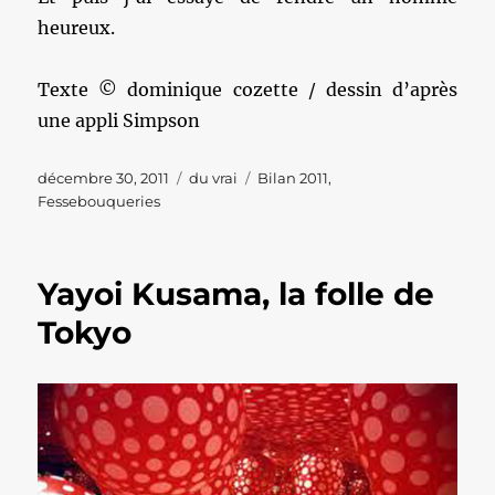
heureux.
Texte © dominique cozette / dessin d’après
une appli Simpson
Publié
Catégories
Étiquettes
décembre 30, 2011
du vrai
Bilan 2011
,
le
Fessebouqueries
Yayoi Kusama, la folle de
Tokyo