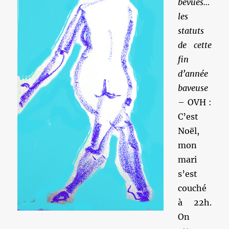
bévues…
les
statuts
de cette
fin
d’année
baveuse
– OVH :
C’est
Noël,
mon
mari
s’est
couché
à 22h.
On