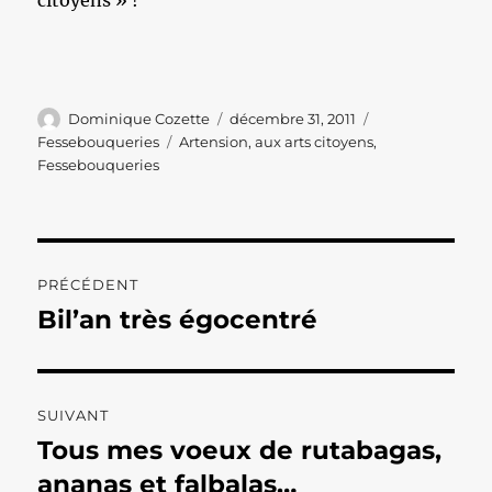
citoyens » !
Auteur
Publié
Catégories
Dominique Cozette
décembre 31, 2011
le
Étiquettes
Fessebouqueries
Artension
,
aux arts citoyens
,
Fessebouqueries
Navigation
PRÉCÉDENT
de
Bil’an très égocentré
Publication
précédente :
l’article
SUIVANT
Tous mes voeux de rutabagas,
Publication
suivante :
ananas et falbalas…