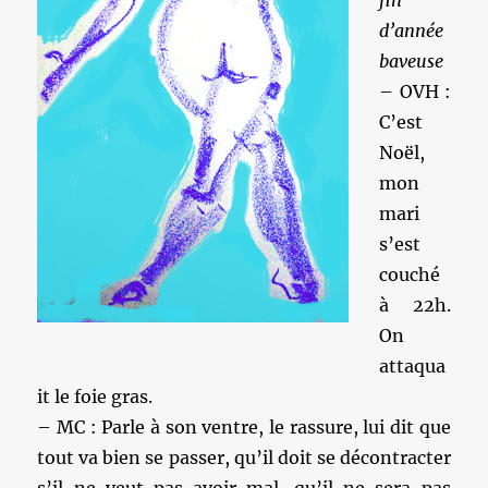
fin
d’année
baveuse
– OVH :
C’est
Noël,
mon
mari
s’est
couché
à 22h.
On
attaqua
it le foie gras.
– MC : Parle à son ventre, le rassure, lui dit que
tout va bien se passer, qu’il doit se décontracter