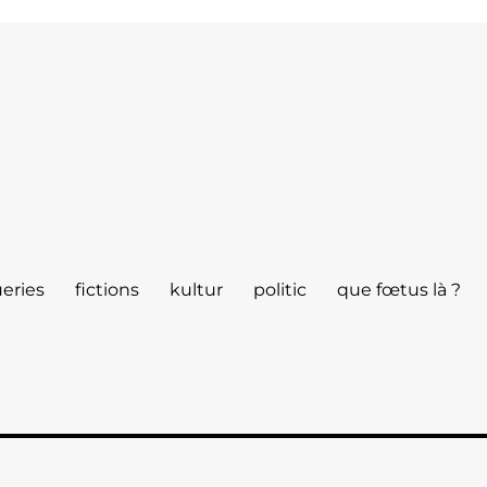
eries
fictions
kultur
politic
que fœtus là ?