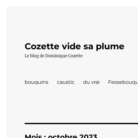
Cozette vide sa plume
Le blog de Dominique Cozette
bouquins
caustic
du vrai
Fessebouqu
Mois :
octobre 2023