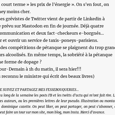
 court terme » les prix de l’énergie ». On s’en fout, on
ney moins cher.
es grévistes de Twitter vient de partir de Linkedin à
ée prévu sur Mastodon en fin de journée. Déjà quatre
communication et deux fact-checkeurs e-borgnés…
r et ouvrir un service de taxis-poneys-parisiens.
s des compétitions de pétanque se plaignent du trop gran
s alcoolisés. En même temps, la sobriété à la pétanque
ne forme de dopage ?
ur-Demain à 1h du matin, il sera hier!!!
 reconnu le ministre qui écrit des beaux livres)
ME SUIVEZ ET PARTAGEZ MES FESSEBOUQUERIES…
u long de la semaine les posts FB et les twitts d’actu qui m’ont fait rire. 
 des auteurs, ou les premières lettres de leur pseudo. Illustration ou mont
dominique cozette. On peut liker, on peut partager, on peut s’abonner, 
ut faire un tour sur mon site, mon blog, mon Insta. Merci d’avance.