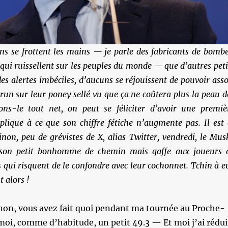
ns se frottent les mains — je parle des fabricants de bombe
s qui ruissellent sur les peuples du monde — que d’autres peti
des alertes imbéciles, d’aucuns se réjouissent de pouvoir asso
run sur leur poney sellé vu que ça ne coûtera plus la peau d
ons-le tout net, on peut se féliciter d’avoir une premiè
plique à ce que son chiffre fétiche n’augmente pas. Il est 
Sinon, peu de grévistes de X, alias Twitter, vendredi, le Mus
 son petit bonhomme de chemin mais gaffe aux joueurs 
 qui risquent de le confondre avec leur cochonnet. Tchin à e
t alors !
on, vous avez fait quoi pendant ma tournée au Proche-
oi, comme d’habitude, un petit 49.3 — Et moi j’ai rédui