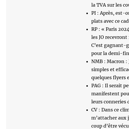
la TVA sur les c
PI : Après, est-
plats avec ce cad
RP : « Paris 202
les JO recevront
C’est gagnant-ga
pour la demi-fina
NMB : Macron : J
simples et effica
quelques flyers 
PAG : Il serait 
manifestent pour
leurs conneries 
CV : Dans ce cli
m’attacher aux j
coup d’être vécu