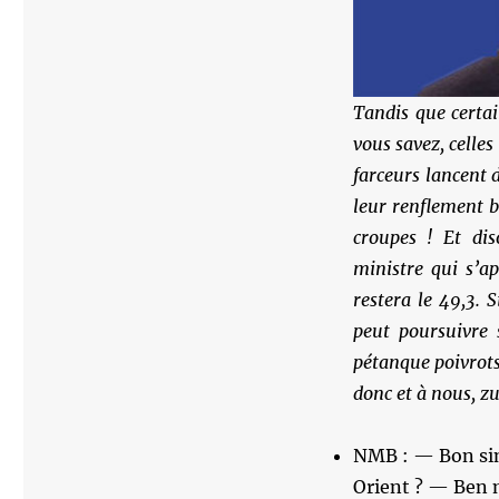
Tandis que certai
vous savez, celle
farceurs lancent 
leur renflement b
croupes ! Et dis
ministre qui s’ap
restera le 49,3. 
peut poursuivre
pétanque poivrots
donc et à nous, zu
NMB : — Bon sin
Orient ? — Ben m