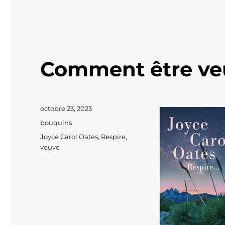
Comment être ve
Publié
octobre 23, 2023
le
Catégories
bouquins
Étiquettes
Joyce Carol Oates
,
Respire
,
veuve