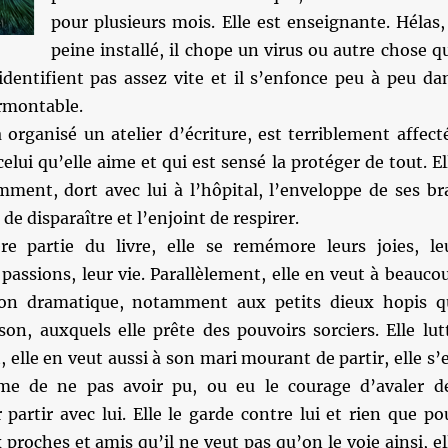
pour plusieurs mois. Elle est enseignante. Hélas,
peine installé, il chope un virus ou autre chose q
identifient pas assez vite et il s’enfonce peu à peu da
rmontable.
organisé un atelier d’écriture, est terriblement affect
celui qu’elle aime et qui est sensé la protéger de tout. El
mment, dort avec lui à l’hôpital, l’enveloppe de ses br
e disparaître et l’enjoint de respirer.
e partie du livre, elle se remémore leurs joies, le
 passions, leur vie. Parallèlement, elle en veut à beauco
tion dramatique, notamment aux petits dieux hopis q
on, auxquels elle prête des pouvoirs sorciers. Elle lut
 elle en veut aussi à son mari mourant de partir, elle s’
me de ne pas avoir pu, ou eu le courage d’avaler d
artir avec lui. Elle le garde contre lui et rien que po
 proches et amis qu’il ne veut pas qu’on le voie ainsi, el