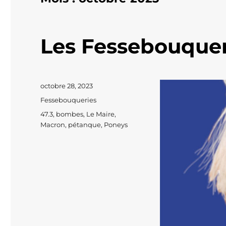
Les Fessebouquer
Publié
octobre 28, 2023
le
Catégories
Fessebouqueries
Étiquettes
47.3
,
bombes
,
Le Maire
,
Macron
,
pétanque
,
Poneys