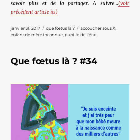
savoir plus et de la partager. A suivre…
(voir
précédent article ici)
Publié
Catégories
Étiquettes
janvier 31, 2017
que fœtus là ?
accoucher sous X
,
le
enfant de mère inconnue
,
pupille de l'état
Que fœtus là ? #34