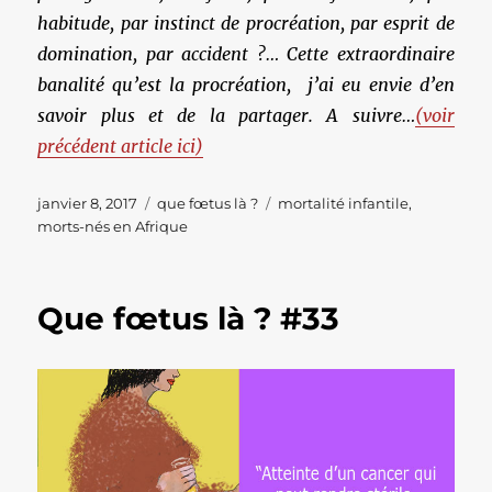
habitude, par instinct de procréation, par esprit de
domination, par accident ?… Cette extraordinaire
banalité qu’est la procréation, j’ai eu envie d’en
savoir plus et de la partager. A suivre…
(voir
précédent article ici)
Publié
Catégories
Étiquettes
janvier 8, 2017
que fœtus là ?
mortalité infantile
,
le
morts-nés en Afrique
Que fœtus là ? #33