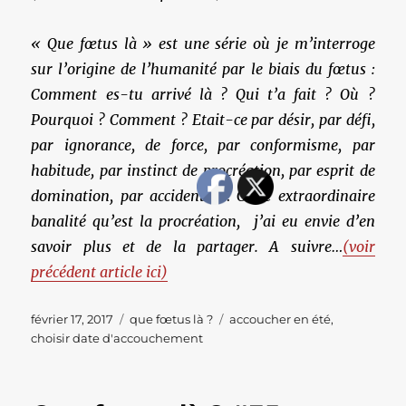
« Que fœtus là » est une série où je m’interroge
sur l’origine de l’humanité par le biais du fœtus :
Comment es-tu arrivé là ? Qui t’a fait ? Où ?
Pourquoi ? Comment ? Etait-ce par désir,
par défi,
par ignorance, de force, par conformisme, par
habitude, par instinct de procréation, par esprit de
domination, par accident ?… Cette extraordinaire
banalité qu’est la procréation, j’ai eu envie d’en
savoir plus et de la partager. A suivre…
(voir
précédent article ici)
Publié
Catégories
Étiquettes
février 17, 2017
que fœtus là ?
accoucher en été
,
le
choisir date d'accouchement