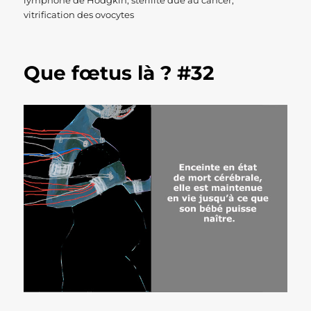
lymphone de Hodgkin
,
stérilité dûe au cancer
,
vitrification des ovocytes
Que fœtus là ? #32