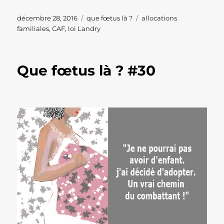
Publié
Catégories
Étiquettes
décembre 28, 2016
que fœtus là ?
allocations
le
familiales
,
CAF
,
loi Landry
Que fœtus là ? #30