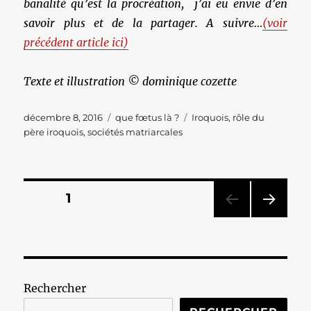
banalité qu’est la procréation, j’ai eu envie d’en
savoir plus et de la partager. A suivre…
(voir
précédent article ici)
Texte et illustration © dominique cozette
Publié
Catégories
Étiquettes
décembre 8, 2016
que fœtus là ?
Iroquois
,
rôle du
le
père iroquois
,
sociétés matriarcales
Pagination
PAGE
1
PAG
des
E
SUIV
publications
ANT
E
Rechercher