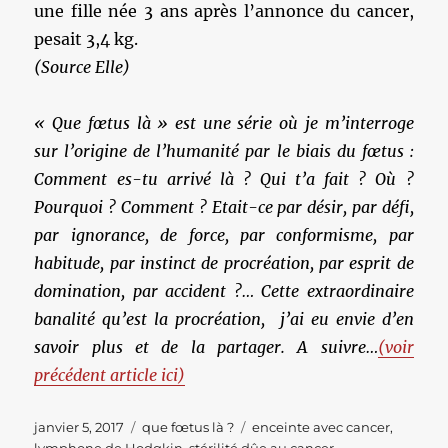
une fille née 3 ans après l’annonce du cancer,
pesait 3,4 kg.
(Source Elle)
« Que fœtus là » est une série où je m’interroge
sur l’origine de l’humanité par le biais du fœtus :
Comment es-tu arrivé là ? Qui t’a fait ? Où ?
Pourquoi ? Comment ? Etait-ce par désir,
par défi,
par ignorance, de force, par conformisme, par
habitude, par instinct de procréation, par esprit de
domination, par accident ?… Cette extraordinaire
banalité qu’est la procréation, j’ai eu envie d’en
savoir plus et de la partager. A suivre…
(voir
précédent article ici)
Publié
Catégories
Étiquettes
janvier 5, 2017
que fœtus là ?
enceinte avec cancer
,
le