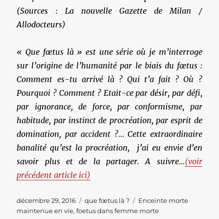
(Sources : La nouvelle Gazette de Milan /
Allodocteurs)
« Que fœtus là » est une série où je m’interroge
sur l’origine de l’humanité par le biais du fœtus :
Comment es-tu arrivé là ? Qui t’a fait ? Où ?
Pourquoi ? Comment ? Etait-ce par désir,
par défi,
par ignorance, de force, par conformisme, par
habitude, par instinct de procréation, par esprit de
domination, par accident ?… Cette extraordinaire
banalité qu’est la procréation, j’ai eu envie d’en
savoir plus et de la partager. A suivre…
(voir
précédent article ici)
Publié
Catégories
Étiquettes
décembre 29, 2016
que fœtus là ?
Enceinte morte
le
maintenue en vie
,
foetus dans femme morte