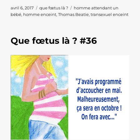
Publié
Catégories
Étiquettes
avril 6, 2017
que fœtus là ?
homme attendant un
le
bébé
,
homme enceint
,
Thomas Beatie
,
transexuel enceint
Que fœtus là ? #36