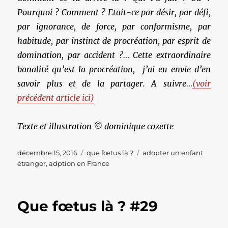
Pourquoi ? Comment ? Etait-ce par désir,
par défi,
par ignorance, de force, par conformisme, par
habitude, par instinct de procréation, par esprit de
domination, par accident ?… Cette extraordinaire
banalité qu’est la procréation, j’ai eu envie d’en
savoir plus et de la partager. A suivre…
(voir
précédent article ici)
Texte et illustration © dominique cozette
Publié
Catégories
Étiquettes
décembre 15, 2016
que fœtus là ?
adopter un enfant
le
étranger
,
adption en France
Que fœtus là ? #29