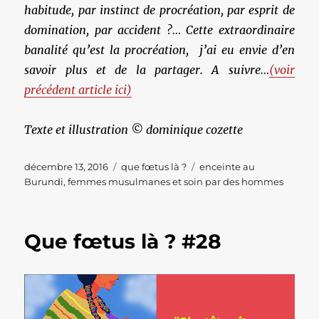
habitude, par instinct de procréation, par esprit de
domination, par accident ?… Cette extraordinaire
banalité qu’est la procréation, j’ai eu envie d’en
savoir plus et de la partager. A suivre…
(voir
précédent article ici)
Texte et illustration © dominique cozette
Publié
Catégories
Étiquettes
décembre 13, 2016
que fœtus là ?
enceinte au
le
Burundi
,
femmes musulmanes et soin par des hommes
Que fœtus là ? #28