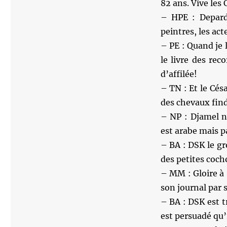
82 ans. Vive les 
– HPE : Depardi
peintres, les ac
– PE : Quand je l
le livre des re
d’affilée!
– TN : Et le Cés
des chevaux find
– NP : Djamel ne
est arabe mais pa
– BA : DSK le gr
des petites coch
– MM : Gloire à #
son journal par 
– BA : DSK est tr
est persuadé qu