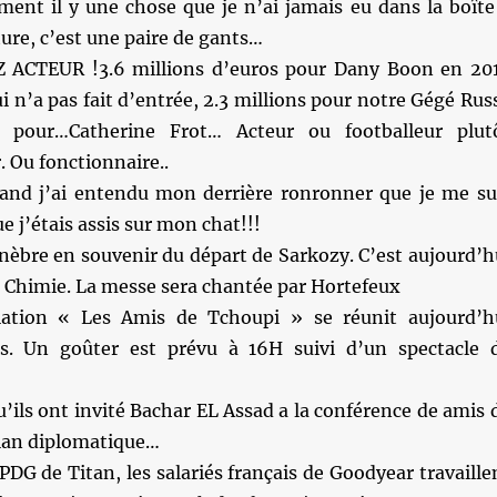
ment il y une chose que je n’ai jamais eu dans la boîte
ure, c’est une paire de gants…
 ACTEUR !3.6 millions d’euros pour Dany Boon en 20
i n’a pas fait d’entrée, 2.3 millions pour notre Gégé Rus
s pour…Catherine Frot… Acteur ou footballeur plut
 Ou fonctionnaire..
and j’ai entendu mon derrière ronronner que je me su
 j’étais assis sur mon chat!!!
unèbre en souvenir du départ de Sarkozy. C’est aujourd’h
a Chimie. La messe sera chantée par Hortefeux
iation « Les Amis de Tchoupi » se réunit aujourd’h
is. Un goûter est prévu à 16H suivi d’un spectacle 
qu’ils ont invité Bachar EL Assad a la conférence de amis 
ilan diplomatique…
 PDG de Titan, les salariés français de Goodyear travaille