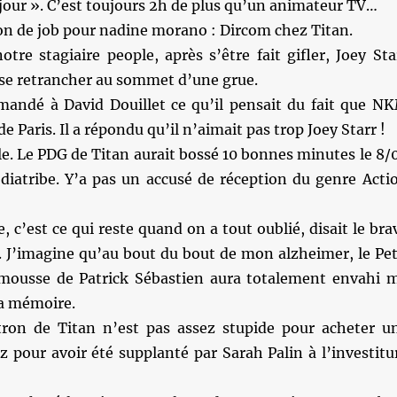
 jour ». C’est toujours 2h de plus qu’un animateur TV…
on de job pour nadine morano : Dircom chez Titan.
tre stagiaire people, après s’être fait gifler, Joey Sta
 se retrancher au sommet d’une grue.
andé à David Douillet ce qu’il pensait du fait que N
de Paris. Il a répondu qu’il n’aimait pas trop Joey Starr !
e. Le PDG de Titan aurait bossé 10 bonnes minutes le 8/
 diatribe. Y’a pas un accusé de réception du genre Acti
, c’est ce qui reste quand on a tout oublié, disait le bra
. J’imagine qu’au bout du bout de mon alzheimer, le Pet
usse de Patrick Sébastien aura totalement envahi 
a mémoire.
ron de Titan n’est pas assez stupide pour acheter u
z pour avoir été supplanté par Sarah Palin à l’investitu