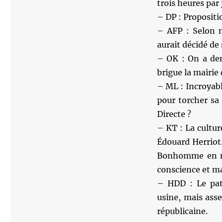
trois heures par
– DP : Propositi
– AFP : Selon no
aurait décidé de
– OK : On a dem
brigue la mairie 
– ML : Incroyabl
pour torcher sa
Directe ?
– KT : La culture
Édouard Herriot
Bonhomme en mo
conscience et m
– HDD : Le pat
usine, mais asse
républicaine.