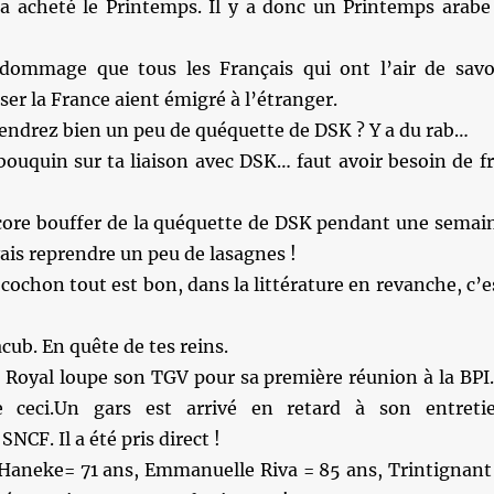
 a acheté le Printemps. Il y a donc un Printemps arabe
dommage que tous les Français qui ont l’air de savo
r la France aient émigré à l’étranger.
endrez bien un peu de quéquette de DSK ? Y a du rab…
bouquin sur ta liaison avec DSK… faut avoir besoin de fr
core bouffer de la quéquette de DSK pendant une semai
 vais reprendre un peu de lasagnes !
 cochon tout est bon, dans la littérature en revanche, c’e
cub. En quête de tes reins.
 Royal loupe son TGV pour sa première réunion à la BPI
 ceci.Un gars est arrivé en retard à son entreti
NCF. Il a été pris direct !
Haneke= 71 ans, Emmanuelle Riva = 85 ans, Trintignant