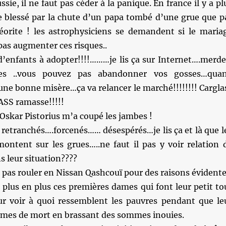
sie, il ne faut pas céder à la panique. En france il y a pl
re blessé par la chute d’un papa tombé d’une grue que p
éorite ! les astrophysiciens se demandent si le maria
pas augmenter ces risques..
d’enfants à adopter!!!!………je lis ça sur Internet….merd
tes ..vous pouvez pas abandonner vos gosses…qua
une bonne misère…ça va relancer le marché!!!!!!!! Cargla
ASS ramasse!!!!!
e Oskar Pistorius m’a coupé les jambes !
etranchés….forcenés…… désespérés…je lis ça et là que l
montent sur les grues…..ne faut il pas y voir relation 
s leur situation????
 pas rouler en Nissan Qashcouï pour des raisons évident
 plus en plus ces premières dames qui font leur petit to
r voir à quoi ressemblent les pauvres pendant que le
rmes de mort en brassant des sommes inouies.