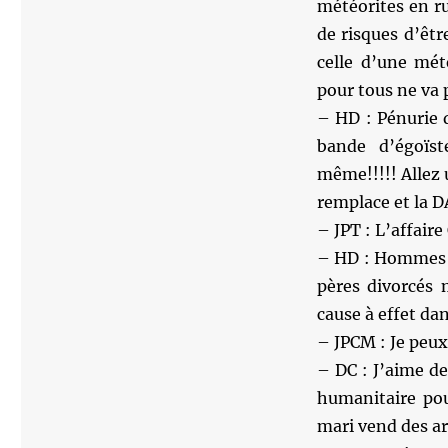
météorites en rus
de risques d’êt
celle d’une mét
pour tous ne va 
– HD : Pénurie 
bande d’égoïs
même!!!!! Allez 
remplace et la D
– JPT : L’affair
– HD : Hommes r
pères divorcés 
cause à effet dan
– JPCM : Je peux
– DC : J’aime de
humanitaire pou
mari vend des a