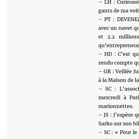
– LH : Curieuse
gants de ma voit
– PT : DEVENEZ
avec un navet qu
et 2.2 million
qu’entrepreneur.
– HD : C’est qu
rendu compte que
– GR : Veillée f
à la Maison de l
– SC : L’assoc
mercredi à Par
marionnettes.
– JS : J’espère 
Sarko sur son b
– SC : « Pour le