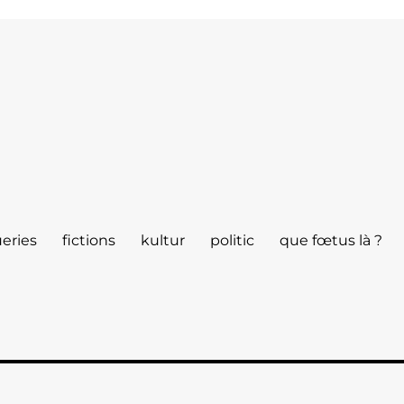
eries
fictions
kultur
politic
que fœtus là ?