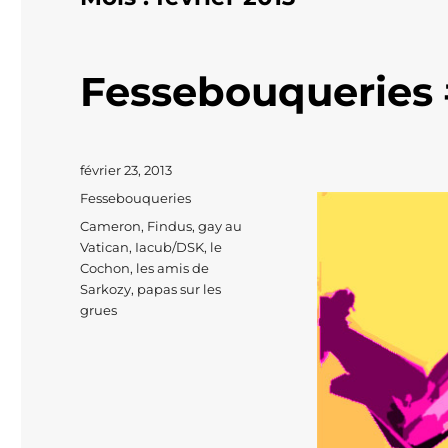
Fessebouqueries 
Publié
février 23, 2013
le
Catégories
Fessebouqueries
Étiquettes
Cameron
,
Findus
,
gay au
Vatican
,
Iacub/DSK
,
le
Cochon
,
les amis de
Sarkozy
,
papas sur les
grues