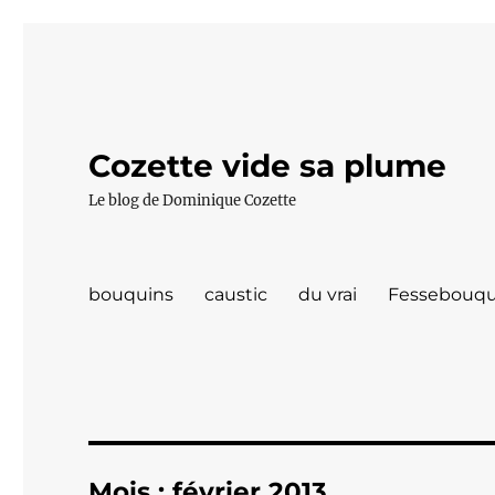
Cozette vide sa plume
Le blog de Dominique Cozette
bouquins
caustic
du vrai
Fessebouqu
Mois :
février 2013