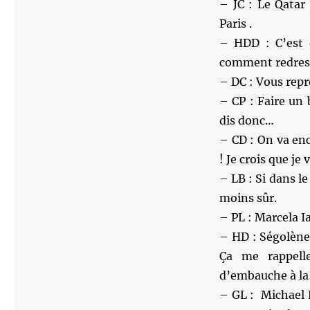
– JC : Le Qatar
Paris .
– HDD : C’est 
comment redresse
– DC : Vous repr
– CP : Faire un 
dis donc…
– CD : On va en
! Je crois que je
– LB : Si dans le
moins sûr.
– PL : Marcela Ia
– HD : Ségolène
Ça me rappelle
d’embauche à la S
– GL : Michael 