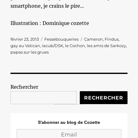
smartphone, je crains le pire…
Illustration : Dominique cozette
Publié
Catégories
Étiquettes
février 23, 2013
Fessebouqueries
Cameron
,
Findus
,
le
gay au Vatican
,
Iacub/DSK
,
le Cochon
,
les amis de Sarkozy
,
papas sur les grues
Rechercher
RECHERCHER
S'abonner au blog de Cozette