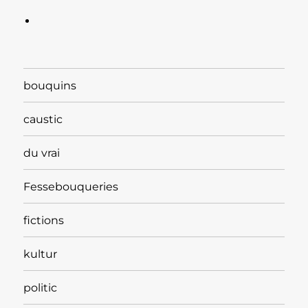
bouquins
caustic
du vrai
Fessebouqueries
fictions
kultur
politic