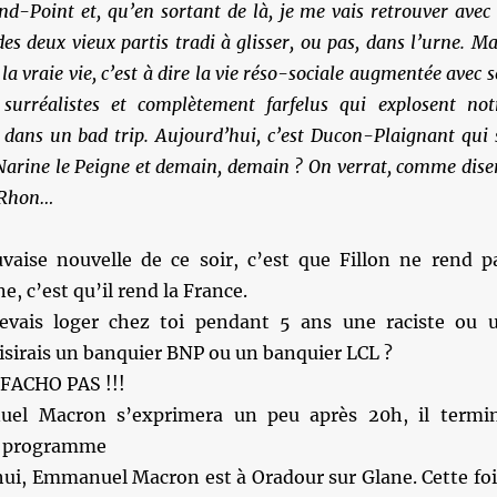
d-Point et, qu’en sortant de là, je me vais retrouver avec 
es deux vieux partis tradi à glisser, ou pas, dans l’urne. Ma
la vraie vie, c’est à dire la vie réso-sociale augmentée avec s
surréalistes et complètement farfelus qui explosent not
dans un bad trip. Aujourd’hui, c’est Ducon-Plaignant qui 
Narine le Peigne et demain, demain ? On verrat, comme dise
. Rhon…
ise nouvelle de ce soir, c’est que Fillon ne rend p
e, c’est qu’il rend la France.
evais loger chez toi pendant 5 ans une raciste ou 
isirais un banquier BNP ou un banquier LCL ?
FACHO PAS !!!
el Macron s’exprimera un peu après 20h, il termi
on programme
hui, Emmanuel Macron est à Oradour sur Glane. Cette foi