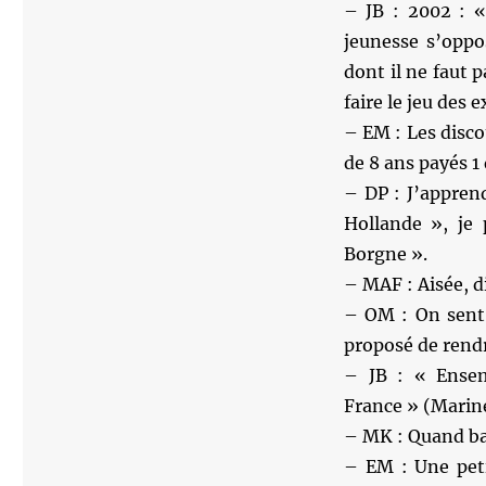
– JB : 2002 : 
jeunesse s’oppo
dont il ne faut 
faire le jeu des
– EM : Les disco
de 8 ans payés 1 
– DP : J’appren
Hollande », je
Borgne ».
– MAF : Aisée, d
– OM : On sent 
proposé de rendre
– JB : « Ense
France » (Marin
– MK : Quand bat
– EM : Une peti