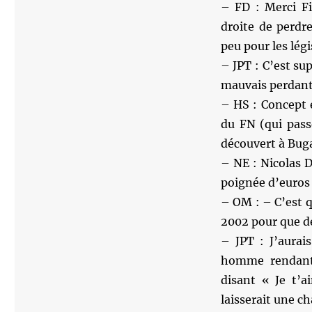
– FD : Merci Fi
droite de perdr
peu pour les légi
– JPT : C’est su
mauvais perdant
– HS : Concept e
du FN (qui pas
découvert à Bug
– NE : Nicolas 
poignée d’euros 
– OM : – C’est qu
2002 pour que de
– JPT : J’aurai
homme rendant 
disant « Je t’a
laisserait une ch