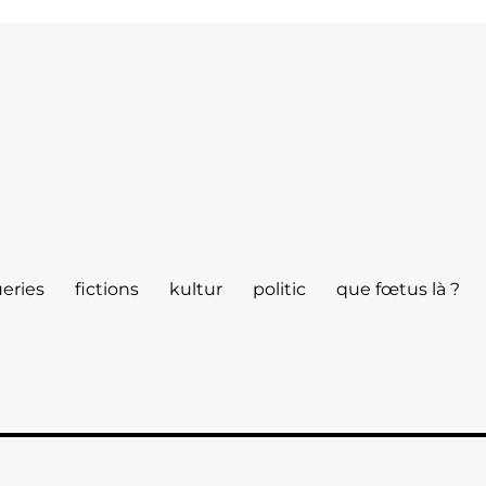
eries
fictions
kultur
politic
que fœtus là ?