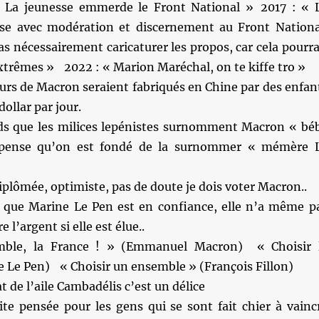
« La jeunesse emmerde le Front National » 2017 : « 
se avec modération et discernement au Front Nationa
pas nécessairement caricaturer les propos, car cela pourra
 extrêmes » 2022 : « Marion Maréchal, on te kiffe tro »
urs de Macron seraient fabriqués en Chine par des enfan
dollar par jour.
ds que les milices lepénistes surnomment Macron « bé
 pense qu’on est fondé de la surnommer « mémère 
iplômée, optimiste, pas de doute je dois voter Macron..
que Marine Le Pen est en confiance, elle n’a même p
 l’argent si elle est élue..
mble, la France ! » (Emmanuel Macron) « Choisir 
e Le Pen) « Choisir un ensemble » (François Fillon)
 de l’aile Cambadélis c’est un délice
te pensée pour les gens qui se sont fait chier à vainc