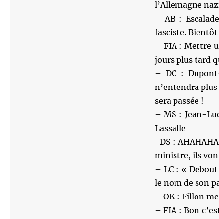
l’Allemagne nazi
– AB : Escalad
fasciste. Bientô
– FIA : Mettre u
jours plus tard q
– DC : Dupont-
n’entendra plus 
sera passée !
– MS : Jean-Luc
Lassalle
-DS : AHAHAHAH 
ministre, ils von
– LC : « Debout
le nom de son pa
– OK : Fillon m
– FIA : Bon c’es