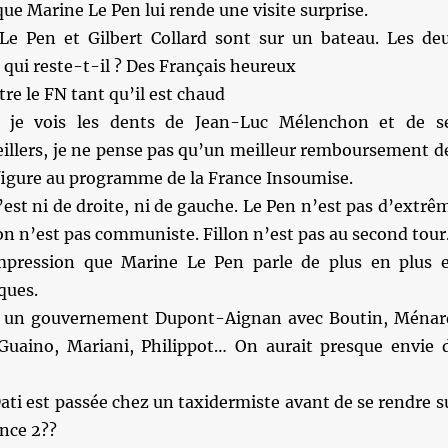
que Marine Le Pen lui rende une visite surprise.
e Pen et Gilbert Collard sont sur un bateau. Les de
 qui reste-t-il ? Des Français heureux
ttre le FN tant qu’il est chaud
 je vois les dents de Jean-Luc Mélenchon et de s
eillers, je ne pense pas qu’un meilleur remboursement d
 figure au programme de la France Insoumise.
est ni de droite, ni de gauche. Le Pen n’est pas d’extrê
n n’est pas communiste. Fillon n’est pas au second tour
impression que Marine Le Pen parle de plus en plus 
ques.
 un gouvernement Dupont-Aignan avec Boutin, Ménar
Guaino, Mariani, Philippot… On aurait presque envie 
ati est passée chez un taxidermiste avant de se rendre s
ance 2??