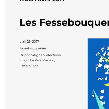
Les Fessebouquer
Publié
avril 29, 2017
le
Catégories
Fessebouqueries
Étiquettes
Dupont-Aignan
,
elections
,
Fillon
,
Le Pen
,
Macron
,
melanchon