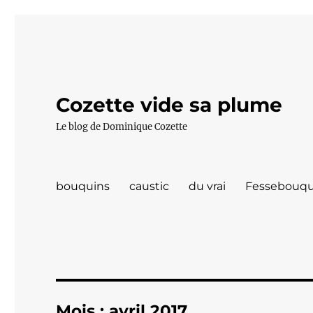
Cozette vide sa plume
Le blog de Dominique Cozette
bouquins
caustic
du vrai
Fessebouqu
Mois :
avril 2017