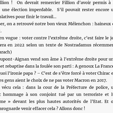
llion ! On devrait remercier Fillion d’avoir permis à 
e une élection imperdable. S’il pouvait rester encore 
slatives pour finir le travail…
per, on a retrouvé notre bon vieux Mélenchon : haineux 
.
n vogue : voter contre l’extrême droite, c’est faire le j
sera en 2022 selon un texte de Nostradamus récemme
arach)
Dupont-Aignan vend son âme à l’extrême droite pour u
et rebaptise dans la foulée son parti : A genoux La Franc
oi l’ironie papa ? – C’est de s’être forcé à voter Chirac 
s gens aient le choix de ne pas voter Macron en 2017.
s vécu cela : dans la cour de la Préfecture de police, 
hommage à son conjoint tué par un terroriste et l
ime » devant les plus hautes autorités de l’Etat. Et 
arognarde venir effacer cela ? Allons donc !