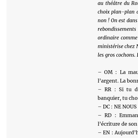
au théâtre du Ron
choix plan-plan d
non ! On est dans 
rebondissements 
ordinaire comme 
ministérise chez 
les gros cochons
– OM : La mauva
l’argent. La bonn
– RR : Si tu d
banquier, tu cho
– DC : NE NOUS 
– RD : Emmanu
l’écriture de s
– EN : Aujourd’