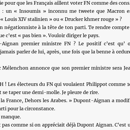
e pour que les Français aillent voter FN comme des cons
e : un « Insoumis » inconnu me tweete que Macron e
t « Louis XIV stalinien » ou « Drucker khmer rouge » ?
n négationniste à la tête de ton parti. Te rendre compte
ue c’est « pas bien ». Vouloir diriger le pays.
Aignan premier ministre FN ? Le positif c’est qu’ 
jamais parler de lui, après, une fois que la benne à ordur
 Mélenchon annonce que son premier ministre sera Je
! Les électeurs du FN qui voulaient Philippot comme 1
t se taper une demi-molle. Je pleure de rire.
 la France, Dehors les Arabes. » Dupont-Aignan a modif
rti pour la circonstance.
e manque.
t pas comme si on appréciait déjà Dupont Aignan. C’est 