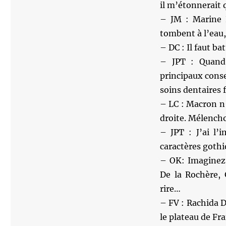
il m’étonnerait 
– JM : Marine L
tombent à l’eau,
– DC : Il faut ba
– JPT : Quand
principaux cons
soins dentaires
– LC : Macron n’
droite. Mélencho
– JPT : J’ai l’
caractères gothi
– OK: Imaginez
De la Rochère, 
rire…
– FV : Rachida D
le plateau de Fr