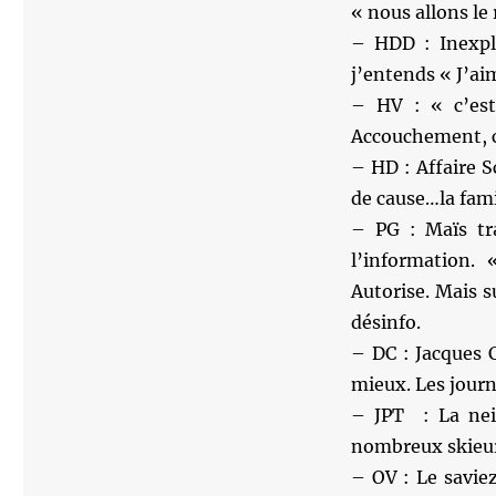
« nous allons le 
– HDD : Inexpli
j’entends « J’ai
– HV : « c’est
Accouchement, c
– HD : Affaire 
de cause…la fami
– PG : Maïs tra
l’information.
Autorise. Mais su
désinfo.
– DC : Jacques C
mieux. Les journa
– JPT : La nei
nombreux skieur
– OV : Le savie