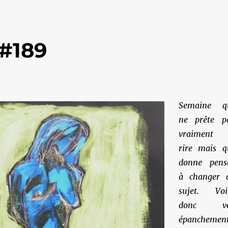
 #189
Semaine q
ne prête p
vraiment
rire mais q
donne pens
à changer 
sujet. Voi
donc vo
épanchemen