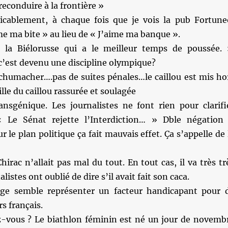
reconduire à la frontière »
cablement, à chaque fois que je vois la pub Fortune
me ma bite » au lieu de « J’aime ma banque ».
 la Biélorusse qui a le meilleur temps de poussée. 
’est devenu une discipline olympique?
Schumacher….pas de suites pénales…le caillou est mis ho
lle du caillou rassurée et soulagée
nsgénique. Les journalistes ne font rien pour clarifi
 « Le Sénat rejette l’Interdiction… » Dble négation
r le plan politique ça fait mauvais effet. Ça s’appelle de 
hirac n’allait pas mal du tout. En tout cas, il va très tr
listes ont oublié de dire s’il avait fait son caca.
ge semble représenter un facteur handicapant pour 
s français.
z-vous ? Le biathlon féminin est né un jour de novemb