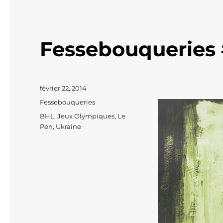
Fessebouqueries
Publié
février 22, 2014
le
Catégories
Fessebouqueries
Étiquettes
BHL
,
Jeux Olympiques
,
Le
Pen
,
Ukraine