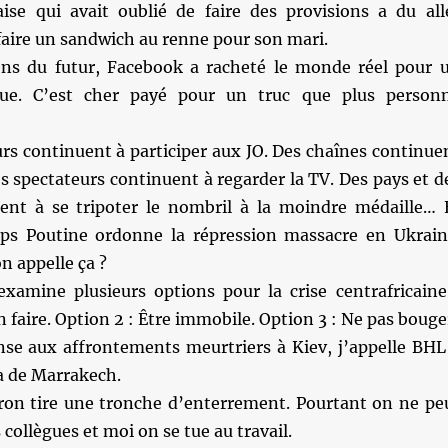
ise qui avait oublié de faire des provisions a du all
faire un sandwich au renne pour son mari.
ns du futur, Facebook a racheté le monde réel pour 
que. C’est cher payé pour un truc que plus person
rs continuent à participer aux JO. Des chaînes continue
Des spectateurs continuent à regarder la TV. Des pays et d
ent à se tripoter le nombril à la moindre médaille… 
ps Poutine ordonne la répression massacre en Ukrain
on appelle ça ?
amine plusieurs options pour la crise centrafricaine
n faire. Option 2 : Être immobile. Option 3 : Ne pas bouge
se aux affrontements meurtriers à Kiev, j’appelle BHL
la de Marrakech.
on tire une tronche d’enterrement. Pourtant on ne pe
collègues et moi on se tue au travail.