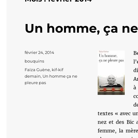
Un homme, ça ne 
Publié
février 24, 2014
B
le
Catégories
bouquins
l
Étiquettes
Faïza Guène
,
kif-kif
d
demain
,
Un homme ça ne
A
pleure pas
à
co
d
textes « avec un
nez et des Bic 
femme, la mère