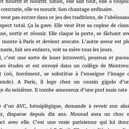
t nourrir et nourrir. Sinon, elle sait tout, elle a toujou
a contrarie, elle va mourir. Son chantage ordinaire.
 veut pas entrer dans ce jeu des traditions, de l’obéissan
spect total. Ça la gave. Elle veut être sa copine de class
ne, sortir et réussir. Elle claque la porte, se fâchant av
, monte à Paris et devient avocate. L’autre soeur est pl
marie, fait ses enfants, voit sa mère tous les jours.
 c’est une sorte de loser introverti, peureux et pucea
 ses études et est envoyé dans un collège de Montreui
 (où, forcément, se substitue à l’enseigne l’image 
onde). A Paris, il loge chez un cousin gigolo d’u
ge du seizième. Il tombe amoureux d’une prof mais rate 
me d’un AVC, hémiplégique, demande à revoir son aîn
r, disparue depuis dix ans. Mourad aura un choc 
ct avec elle. C’est une vraie parisienne qui lui don