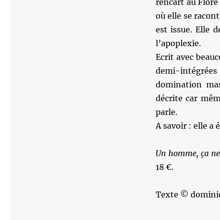
rencart au Flore 
où elle se racont
est issue. Elle
l’apoplexie.
Ecrit avec beau
demi-intégrées 
domination mas
décrite car même
parle.
A savoir : elle a 
Un homme, ça ne
18 €.
Texte © domini