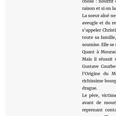
chose : nourrir e
raison et si on l
La soeur aîné ne
aveugle et du re
s’appeler Christi
toute sa famille
soumise. Elle se 
Quant à Mourad,
Mais il réussit
Gustave Courbet
l’Origine du M
richissime bour
drague.
Le père, victi
avant de mouri
reprenant conta