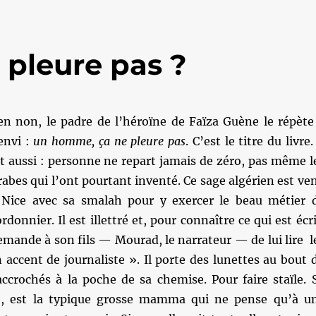
pleure pas ?
en non, le padre de l’héroïne de Faïza Guène le répète
’envi :
un homme, ça ne pleure pas
. C’est le titre du livre. 
it aussi : personne ne repart jamais de zéro, pas même l
rabes qui l’ont pourtant inventé. Ce sage algérien est ve
 Nice avec sa smalah pour y exercer le beau métier 
rdonnier. Il est illettré et, pour connaître ce qui est écri
emande à son fils — Mourad, le narrateur — de lui lire l
 accent de journaliste ». Il porte des lunettes au bout 
accrochés à la poche de sa chemise. Pour faire staïle. 
, est la typique grosse mamma qui ne pense qu’à u