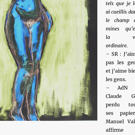
tels que je l
ai cueillis da
le champ 
mines qu’e
la vi
ordinaire.
– SR : J’ai
pas les ge
et j’aime bi
les gens.
– AdN 
Claude G
perdu to
ses papier
Manuel Val
affirme