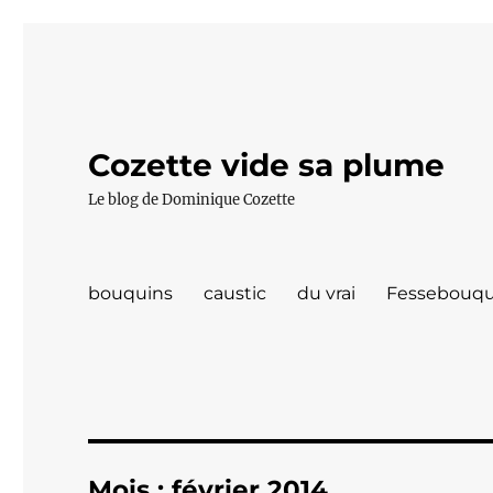
Cozette vide sa plume
Le blog de Dominique Cozette
bouquins
caustic
du vrai
Fessebouqu
Mois :
février 2014