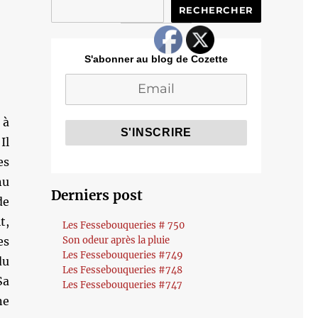
RECHERCHER
S'abonner au blog de Cozette
 à
Il
es
nu
Derniers post
de
t,
Les Fessebouqueries # 750
es
Son odeur après la pluie
Les Fessebouqueries #749
du
Les Fessebouqueries #748
Sa
Les Fessebouqueries #747
ne