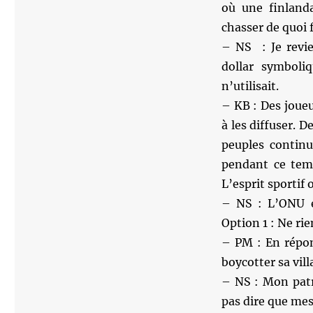
où une finlanda
chasser de quoi 
– NS : Je revie
dollar symboli
n’utilisait.
– KB : Des joueu
à les diffuser. 
peuples continu
pendant ce tem
L’esprit sportif 
– NS : L’ONU ex
Option 1 : Ne rie
– PM : En répon
boycotter sa vil
– NS : Mon patr
pas dire que mes 