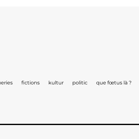
eries
fictions
kultur
politic
que fœtus là ?