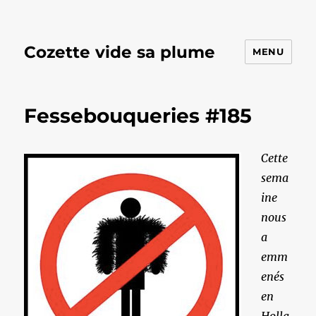
Cozette vide sa plume
MENU
Fessebouqueries #185
Cette
sema
ine
nous
a
emm
enés
en