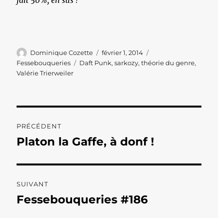
fait 50%, en sus !
Auteur
Publié
Catégories
Dominique Cozette
février 1, 2014
le
Étiquettes
Fessebouqueries
Daft Punk
,
sarkozy
,
théorie du genre
,
Valérie Trierweiler
Navigation
PRÉCÉDENT
de
Platon la Gaffe, à donf !
Publication
précédente :
l’article
SUIVANT
Fessebouqueries #186
Publication
suivante :