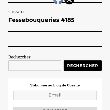
SUIVANT
Fessebouqueries #185
Publication
suivante :
Rechercher
RECHERCHER
S'abonner au blog de Cozette