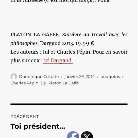
ni la vaisselle (c’est moi qui dis ça). Voila.
PLATON LA GAFFE.
Survivre au travail avec les
philosophes.
Dargaud 2013. 19,99 €
Les auteurs : Jul et Charles Pépin. Pour en savoir
plus sur eux :
ici Dargaud.
Auteur
Publié
Catégories
Étique
Dominique Cozette
janvier 29, 2014
bouquins
le
Charles Pépin
,
Jul
,
Platon La Gaffe
Navigation
PRÉCÉDENT
de
Toi président…
Publication
précédente :
l’article