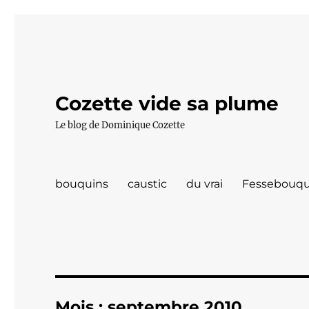
Cozette vide sa plume
Le blog de Dominique Cozette
bouquins
caustic
du vrai
Fessebouqu
Mois :
septembre 2010