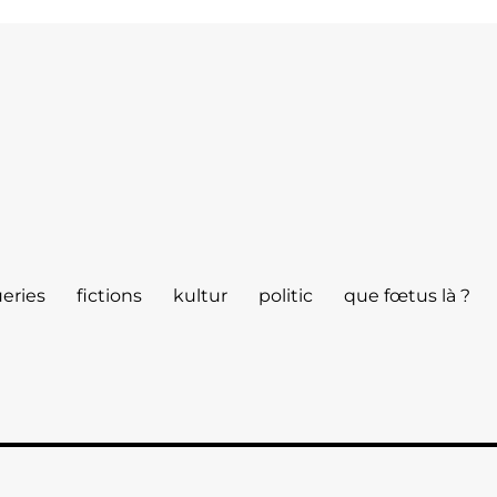
eries
fictions
kultur
politic
que fœtus là ?