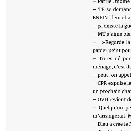
– Patrie.. moine
– TE se demande
ENFIN ! leur c
– ça existe la gu
– MT s’aime bien
– ‎ »Regarde la
papier peint pou
– Tu es né pou
ménage, c’est d
– peut-on appele
– CPR expulse le
un prochain cha
– OVH revient de 
– Quelqu’un peu
m’arrangerait. M
– Dieu a crée le