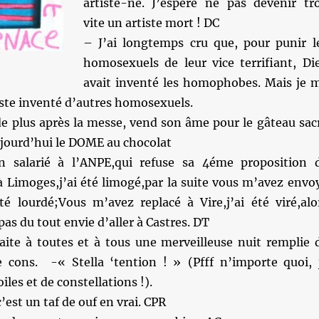
artiste-né. J’espère ne pas devenir tr
vite un artiste mort ! DC
– J’ai longtemps cru que, pour punir l
homosexuels de leur vice terrifiant, Di
avait inventé les homophobes. Mais je 
juste inventé d’autres homosexuels.
de plus après la messe, vend son âme pour le gâteau sac
jourd’hui le DOME au chocolat
 salarié à l’ANPE,qui refuse sa 4éme proposition 
é à Limoges,j’ai été limogé,par la suite vous m’avez envo
été lourdé;Vous m’avez replacé à Vire,j’ai été viré,alo
pas du tout envie d’aller à Castres. DT
ite à toutes et à tous une merveilleuse nuit remplie 
de cons. -« Stella ‘tention ! » (Pfff n’importe quoi, 
oiles et de constellations !).
’est un taf de ouf en vrai. CPR