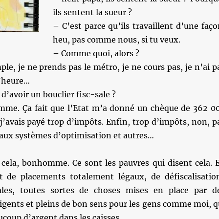
ils sentent la sueur ?
– C’est parce qu’ils travaillent d’une faço
heu, pas comme nous, si tu veux.
– Comme quoi, alors ?
le, je ne prends pas le métro, je ne cours pas, je n’ai p
l’heure…
, d’avoir un bouclier fisc-sale ?
mme. Ça fait que l’Etat m’a donné un chèque de 362 0
j’avais payé trop d’impôts. Enfin, trop d’impôts, non, p
 aux systèmes d’optimisation et autres…
 cela, bonhomme. Ce sont les pauvres qui disent cela. 
agit de placements totalement légaux, de défiscalisatio
ales, toutes sortes de choses mises en place par d
ligents et pleins de bon sens pour les gens comme moi, q
ucoup d’argent dans les caisses.