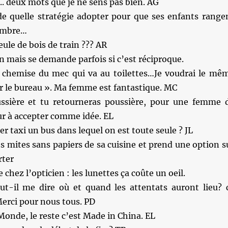
 .. deux mots que je ne sens pas bien. AG
 quelle stratégie adopter pour que ses enfants range
hambre…
eule de bois de train ??? AR
 mais se demande parfois si c’est réciproque.
 chemise du mec qui va au toilettes…Je voudrai le mê
r le bureau ». Ma femme est fantastique. MC
ssière et tu retourneras poussière, pour une femme 
ur à accepter comme idée. EL
r taxi un bus dans lequel on est toute seule ? JL
s mites sans papiers de sa cuisine et prend une option s
rter
chez l’opticien : les lunettes ça coûte un oeil.
t-il me dire où et quand les attentats auront lieu? 
erci pour nous tous. PD
 Monde, le reste c’est Made in China. EL