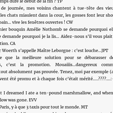
ps dure le début de la fin ? TP
de journée, mes voisins chantent à tue-tête des vie
 les chats miaulent dans la cour, les gosses font leur sh
 bain… vive les fenêtres ouvertes ! CW
nier bouquin Amélie Nothomb se demande pourquoi el
 demande pourquoi je la lis… Aidez-nous s’il vous plait
tion. CA
c Woerth s’appelle Maître Leborgne : c’est louche…JPT
e que la meilleure solution pour se débarasser d
)s, c’est la promotion. Mouaiiis…dangereux com
tout absolument pas prouvée. Tenez, moi par exemple (
uvent été promu et à chaque fois c’était mérité…..????….:
t I dreamed I ate a ten-pound marshmallow, and when
low was gone. EVV
 Paris, y à que 3 taxis pour tout le monde. MT