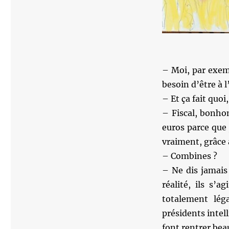
– Moi, par exemp
besoin d’être à 
– Et ça fait quoi
– Fiscal, bonho
euros parce que 
vraiment, grâce
– Combines ?
– Ne dis jamais
réalité, ils s’
totalement lég
présidents intel
font rentrer bea