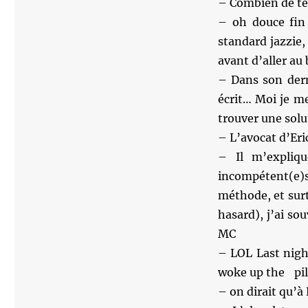
– Combien de tem
– oh douce fin 
standard jazzie,
avant d’aller au
– Dans son der
écrit… Moi je me
trouver une solu
– L’avocat d’Eri
– Il m’expliqu
incompétent(e
méthode, et sur
hasard), j’ai so
MC
– LOL Last nigh
woke up the pil
– on dirait qu’à