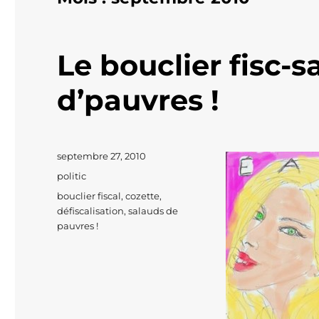
Le bouclier fisc-s
d’pauvres !
Publié
septembre 27, 2010
le
Catégories
politic
Étiquettes
bouclier fiscal
,
cozette
,
défiscalisation
,
salauds de
pauvres !