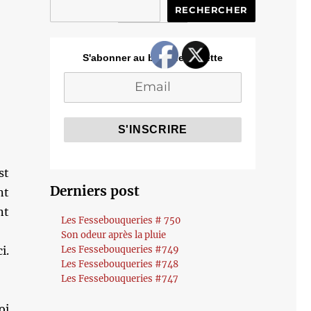
RECHERCHER
S'abonner au blog de Cozette
st
Derniers post
nt
nt
Les Fessebouqueries # 750
Son odeur après la pluie
i.
Les Fessebouqueries #749
Les Fessebouqueries #748
Les Fessebouqueries #747
oi