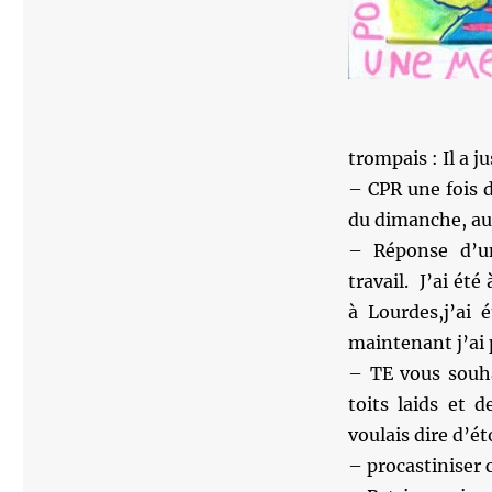
trompais : Il a 
– CPR une fois 
du dimanche, au
– Réponse d’un
travail. J’ai ét
à Lourdes,j’ai 
maintenant j’ai 
– TE vous souha
toits laids et 
voulais dire d’ét
– procastiniser c