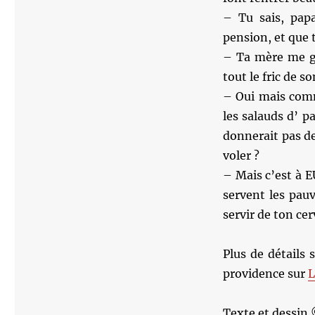
– Tu sais, pap
pension, et que t
– Ta mère me ga
tout le fric de 
– Oui mais comme
les salauds d’ p
donnerait pas de
voler ?
– Mais c’est à 
servent les pauv
servir de ton cer
Plus de détails 
providence sur
L
Texte et dessin