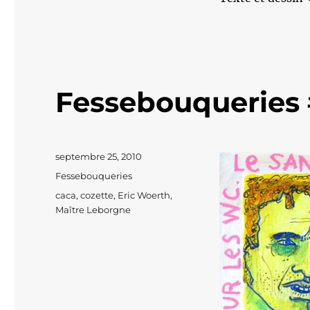
Fessebouqueries 
Publié
septembre 25, 2010
le
Catégories
Fessebouqueries
Étiquettes
caca
,
cozette
,
Eric Woerth
,
Maître Leborgne